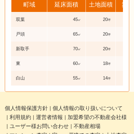
町域
延床面積
土地面積
築年
双葉
45
20
56
㎡
坪
戸頭
65
20
40
㎡
坪
新取手
70
20
46
㎡
坪
東
60
18
44
㎡
坪
白山
55
14
43
㎡
坪
個人情報保護方針
個人情報の取り扱いについて
｜
利用規約
運営者情報
加盟希望の不動産会社様
｜
｜
｜
ユーザー様お問い合わせ
不動産相場
｜
｜