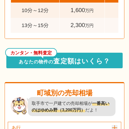
1,600
31
10分～12分
万円
2,300
41
13分～15分
万円
カンタン・無料査定
査定額はいくら？
あなたの物件の
町域別の売却相場
取手市で一戸建ての売却相場が
一番高い
のはゆめみ野（3,200万円）
だよ！
あ行