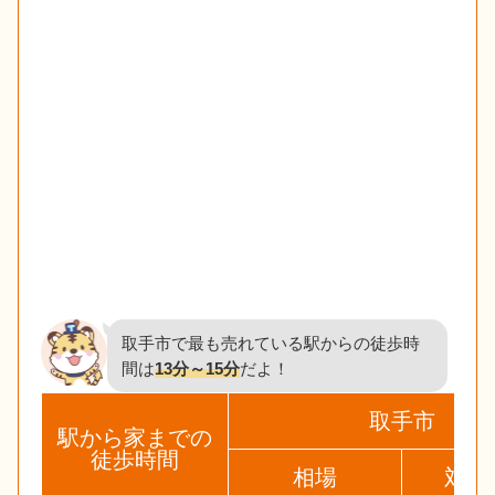
取手市で最も売れている駅からの徒歩時
間は
13分～15分
だよ！
取手市
駅から家までの
徒歩時間
相場
対象