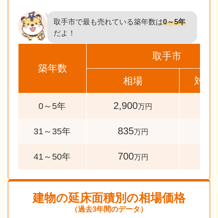
取手市で最も売れている築年数は
0～5年
だよ！
取手市
築年数
相場
対象
2,900
162
0～5年
万円
835
40
31～35年
万円
700
89
41～50年
万円
建物の延床面積別の相場価格
（過去3年間のデータ）