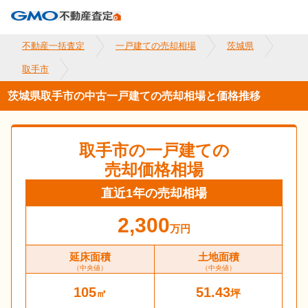
不動産一括査定
一戸建ての売却相場
茨城県
取手市
茨城県取手市の中古一戸建ての売却相場と価格推移
取手市
の一戸建ての
売却価格相場
直近1年の売却相場
2,300
万円
延床面積
土地面積
（中央値）
（中央値）
105
51.43
㎡
坪