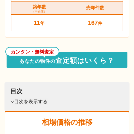
築年数
売却件数
（中央値）
11
167
年
件
カンタン・無料査定
査定額はいくら？
あなたの物件の
目次
目次を表示する
相場価格の推移