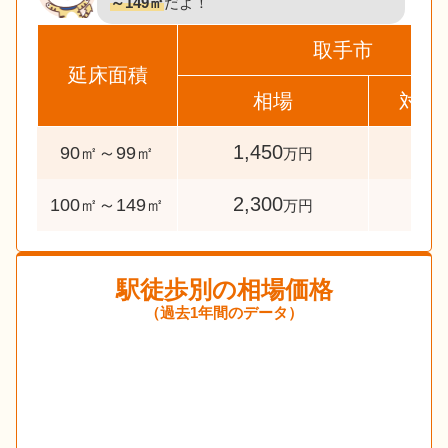
～149㎡
だよ！
取手市
延床面積
相場
対象
1,450
48
90㎡～99㎡
万円
2,300
275
100㎡～149㎡
万円
駅徒歩別の相場価格
（過去1年間のデータ）