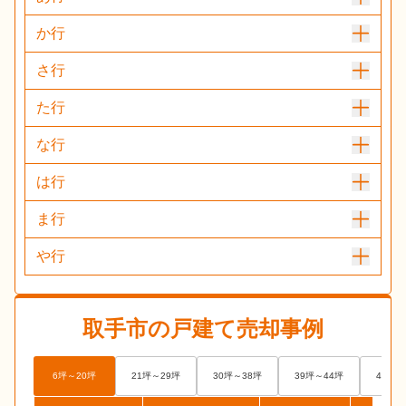
か行
さ行
た行
な行
は行
ま行
や行
取手市
の戸建て売却事例
6坪～20坪
21坪～29坪
30坪～38坪
39坪～44坪
45坪～