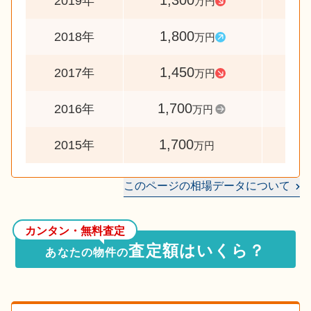
1,300
7
2019年
万円
1,800
12
2018年
万円
1,450
8
2017年
万円
1,700
10
2016年
万円
1,700
2015年
万円
このページの相場データについて
カンタン・無料査定
査定額はいくら？
あなたの物件の