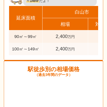
～149㎡
だよ！
白山市
延床面積
相場
対象
2,400
40
90㎡～99㎡
万円
2,400
224
100㎡～149㎡
万円
駅徒歩別の相場価格
（過去3年間のデータ）