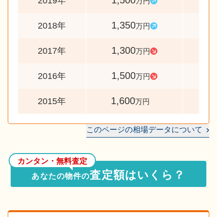
1,500
11
2019年
万円
1,350
10
2018年
万円
1,300
8
2017年
万円
1,500
9
2016年
万円
1,600
2015年
万円
このページの相場データについて
カンタン・無料査定
査定額はいくら？
あなたの物件の