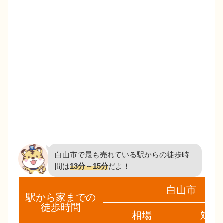
白山市で最も売れている駅からの徒歩時
間は
13分～15分
だよ！
白山市
駅から家までの
徒歩時間
相場
対象