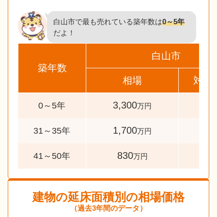
白山市で最も売れている築年数は
0～5年
だよ！
白山市
築年数
相場
対象
3,300
135
0～5年
万円
1,700
41
31～35年
万円
830
50
41～50年
万円
建物の延床面積別の相場価格
（過去3年間のデータ）