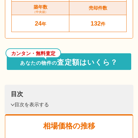
築年数
売却件数
（中央値）
24
132
年
件
カンタン・無料査定
査定額はいくら？
あなたの物件の
目次
目次を表示する
相場価格の推移