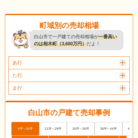
町域別の売却相場
白山市で一戸建ての売却相場が
一番高い
のは相木町（3,600万円）
だよ！
あ行
た行
ま行
白山市
の戸建て売却事例
6坪～20坪
21坪～29坪
30坪～38坪
39坪～44坪
45坪～