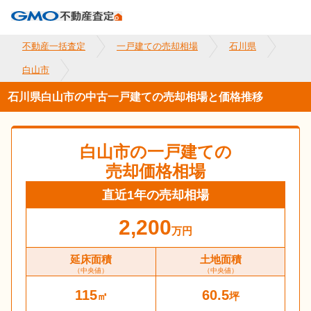
不動産一括査定
一戸建ての売却相場
石川県
白山市
石川県白山市の中古一戸建ての売却相場と価格推移
白山市
の一戸建ての
売却価格相場
直近1年の売却相場
2,200
万円
延床面積
土地面積
（中央値）
（中央値）
115
60.5
㎡
坪