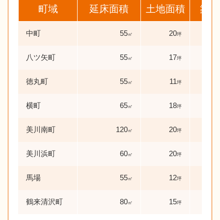
町域
延床面積
土地面積
築年
中町
55
20
43
㎡
坪
八ツ矢町
55
17
18
㎡
坪
徳丸町
55
11
43
㎡
坪
横町
65
18
29
㎡
坪
美川南町
120
20
38
㎡
坪
美川浜町
60
20
42
㎡
坪
馬場
55
12
29
㎡
坪
鶴来清沢町
80
15
57
㎡
坪