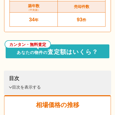
築年数
売却件数
（中央値）
34
93
年
件
カンタン・無料査定
査定額はいくら？
あなたの物件の
目次
目次を表示する
相場価格の推移