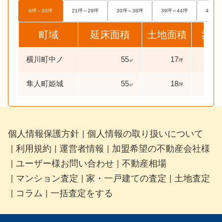
6坪～20坪
21坪～29坪
30坪～38坪
39坪～44坪
45坪～
町域
延床面積
土地面積
築年
横川町中ノ
55
17
46
㎡
坪
隼人町姫城
55
18
39
㎡
坪
個人情報保護方針
個人情報の取り扱いについて
｜
利用規約
運営者情報
加盟希望の不動産会社様
｜
｜
｜
ユーザー様お問い合わせ
不動産相場
｜
｜
マンション査定
家・一戸建ての査定
土地査定
｜
｜
｜
コラム
一括査定をする
｜
｜