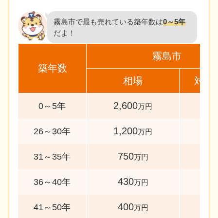
霧島市で最も売れている築年数は
0～5年
だよ！
霧島市
築年数
相場
対象
2,600
70
0～5年
万円
1,200
31
26～30年
万円
750
54
31～35年
万円
430
45
36～40年
万円
400
53
41～50年
万円