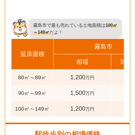
霧島市で最も売れている土地面積は
100㎡
～149㎡
だよ！
霧島市
延床面積
相場
対象
1,200
32
80㎡～89㎡
万円
1,500
47
90㎡～99㎡
万円
1,200
140
100㎡～149㎡
万円
駅徒歩別の相場価格