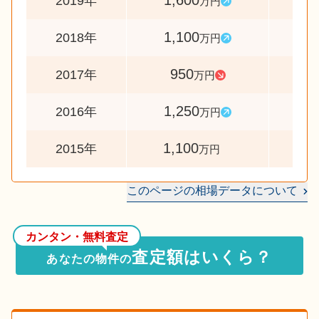
1,600
14
2019年
万円
1,100
11
2018年
万円
950
7
2017年
万円
1,250
11
2016年
万円
1,100
2015年
万円
このページの相場データについて
カンタン・無料査定
査定額はいくら？
あなたの物件の