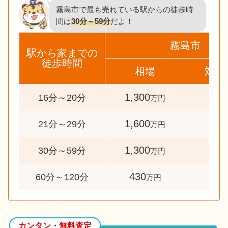
霧島市で最も売れている駅からの徒歩時
間は
30分～59分
だよ！
霧島市
駅から家までの
徒歩時間
相場
対象
1,300
33
16分～20分
万円
1,600
49
21分～29分
万円
1,300
11
30分～59分
万円
430
49
60分～120分
万円
カンタン・無料査定