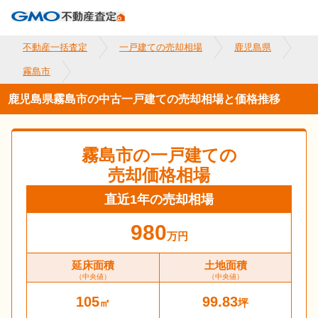
不動産一括査定
一戸建ての売却相場
鹿児島県
霧島市
鹿児島県霧島市の中古一戸建ての売却相場と価格推移
霧島市
の一戸建ての
売却価格相場
直近1年の売却相場
980
万円
延床面積
土地面積
（中央値）
（中央値）
105
99.83
㎡
坪