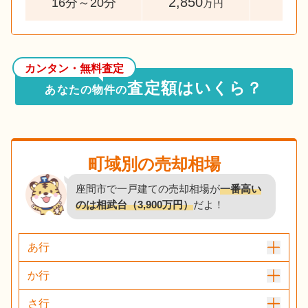
2,850
52
16分～20分
万円
カンタン・無料査定
査定額はいくら？
あなたの物件の
町域別の売却相場
座間市で一戸建ての売却相場が
一番高い
のは相武台（3,900万円）
だよ！
あ行
か行
さ行