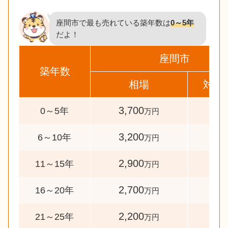
座間市で最も売れている築年数は
0～5年
だよ！
座間市
築年数
相場
対象
3,700
268
0～5年
万円
3,200
39
6～10年
万円
2,900
31
11～15年
万円
2,700
31
16～20年
万円
2,200
44
21～25年
万円