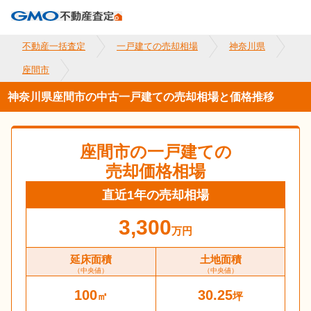
不動産一括査定
一戸建ての売却相場
神奈川県
座間市
神奈川県座間市の中古一戸建ての売却相場と価格推移
座間市
の一戸建ての
売却価格相場
直近1年の売却相場
3,300
万円
延床面積
土地面積
（中央値）
（中央値）
100
30.25
㎡
坪