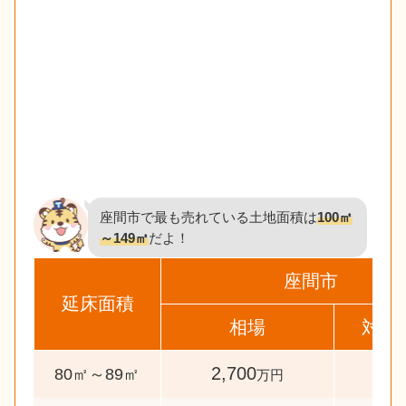
座間市で最も売れている土地面積は
100㎡
～149㎡
だよ！
座間市
延床面積
相場
対象
2,700
33
80㎡～89㎡
万円