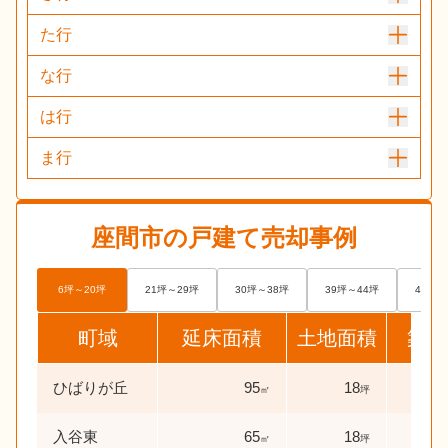
た行
な行
は行
ま行
座間市
の戸建て売却事例
6坪～20坪
21坪～29坪
30坪～38坪
39坪～44坪
45坪～
町域
延床面積
土地面積
築年
ひばりが丘
95
18
1
㎡
坪
年
入谷東
65
18
44
㎡
坪