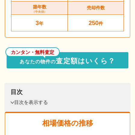
築年数
売却件数
（中央値）
3
250
年
件
カンタン・無料査定
査定額はいくら？
あなたの物件の
目次
目次を表示する
相場価格の推移