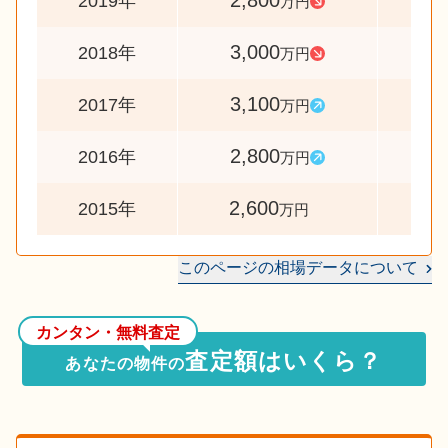
2,800
9
2019年
万円
3,000
9
2018年
万円
3,100
11
2017年
万円
2,800
10
2016年
万円
2,600
2015年
万円
このページの相場データについて
カンタン・無料査定
査定額はいくら？
あなたの物件の