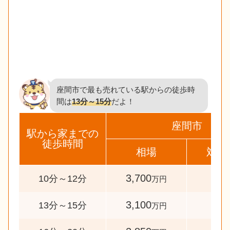
座間市で最も売れている駅からの徒歩時
間は
13分～15分
だよ！
座間市
駅から家までの
徒歩時間
相場
対象
3,700
49
10分～12分
万円
3,100
72
13分～15分
万円