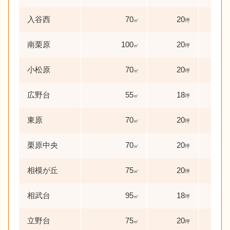
入谷西
70
20
25
㎡
坪
南栗原
100
20
17
㎡
坪
小松原
70
20
25
㎡
坪
広野台
55
18
2
㎡
坪
年
東原
70
20
32
㎡
坪
栗原中央
70
20
36
㎡
坪
相模が丘
75
20
1
㎡
坪
年
相武台
95
18
3
㎡
坪
年
立野台
75
20
32
㎡
坪