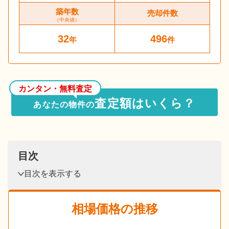
築年数
売却件数
（中央値）
32
496
年
件
カンタン・無料査定
査定額はいくら？
あなたの物件の
目次
目次を表示する
相場価格の推移