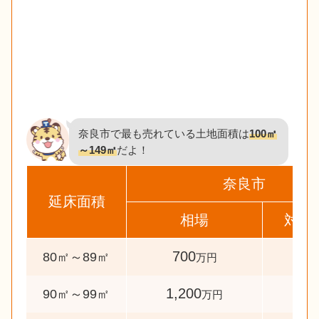
奈良市で最も売れている土地面積は
100㎡
～149㎡
だよ！
奈良市
延床面積
相場
対象
700
45
80㎡～89㎡
万円
1,200
48
90㎡～99㎡
万円