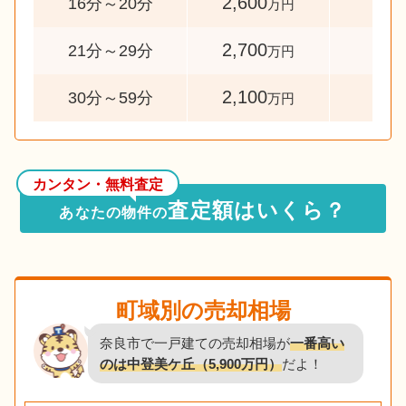
2,600
77
16分～20分
万円
2,700
66
21分～29分
万円
2,100
51
30分～59分
万円
カンタン・無料査定
査定額はいくら？
あなたの物件の
町域別の売却相場
奈良市で一戸建ての売却相場が
一番高い
のは中登美ケ丘（5,900万円）
だよ！