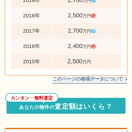
2,700
10
2019年
万円
2,500
9
2018年
万円
2,700
11
2017年
万円
2,400
9
2016年
万円
2,500
2015年
万円
このページの相場データについて
カンタン・無料査定
査定額はいくら？
あなたの物件の