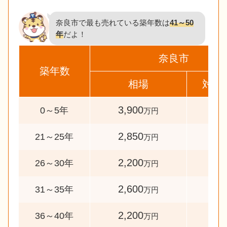
奈良市で最も売れている築年数は
41～50
年
だよ！
奈良市
築年数
相場
対象
3,900
90
0～5年
万円
2,850
38
21～25年
万円
2,200
43
26～30年
万円
2,600
47
31～35年
万円
2,200
60
36～40年
万円