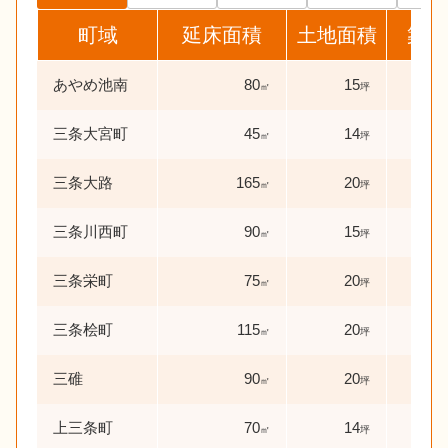
町域
延床面積
土地面積
築年
あやめ池南
80
15
55
㎡
坪
三条大宮町
45
14
52
㎡
坪
三条大路
165
20
13
㎡
坪
三条川西町
90
15
35
㎡
坪
三条栄町
75
20
45
㎡
坪
三条桧町
115
20
24
㎡
坪
三碓
90
20
37
㎡
坪
上三条町
70
14
8
㎡
坪
年