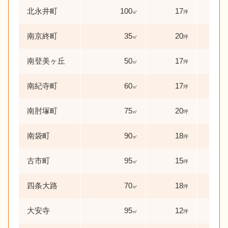
北永井町
100
17
25
㎡
坪
南京終町
35
20
49
㎡
坪
南登美ヶ丘
50
17
56
㎡
坪
南紀寺町
60
17
47
㎡
坪
南肘塚町
75
20
44
㎡
坪
南袋町
90
18
25
㎡
坪
古市町
95
15
36
㎡
坪
四条大路
70
18
43
㎡
坪
大安寺
95
12
35
㎡
坪