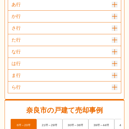
あ行
か行
さ行
た行
な行
は行
ま行
ら行
奈良市
の戸建て売却事例
6坪～20坪
21坪～29坪
30坪～38坪
39坪～44坪
45坪～