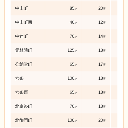
中山町
85
20
24
㎡
坪
中山町西
40
12
40
㎡
坪
中辻町
70
14
38
㎡
坪
元林院町
125
18
33
㎡
坪
公納堂町
65
17
30
㎡
坪
六条
100
18
19
㎡
坪
六条西
65
18
48
㎡
坪
北京終町
70
18
45
㎡
坪
北御門町
100
20
30
㎡
坪