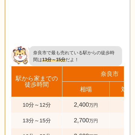
奈良市で最も売れている駅からの徒歩時
間は
13分～15分
だよ！
奈良市
駅から家までの
徒歩時間
相場
対象
2,400
62
10分～12分
万円
2,700
87
13分～15分
万円