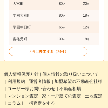
大宮町
80
20
39
㎡
坪
学園大和町
80
18
29
㎡
坪
学園朝日町
65
12
58
㎡
坪
富雄元町
100
18
46
㎡
坪
さらに表示する（24件）
個人情報保護方針
個人情報の取り扱いについて
｜
利用規約
運営者情報
加盟希望の不動産会社様
｜
｜
｜
ユーザー様お問い合わせ
不動産相場
｜
｜
マンション査定
家・一戸建ての査定
土地査定
｜
｜
｜
コラム
一括査定をする
｜
｜