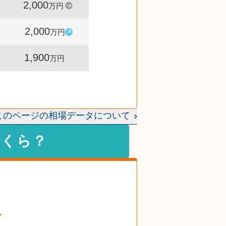
2,000
1,530
100
万円
件
%
2,000
1,478
105
万円
件
%
1,900
1,482
-
万円
件
このページの相場データについて
いくら？
格