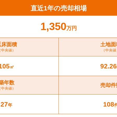
直近1年の売却相場
1,350
万円
延床面積
土地面
（中央値）
（中央値
105
92.26
㎡
築年数
売却件
（中央値）
27
108
年