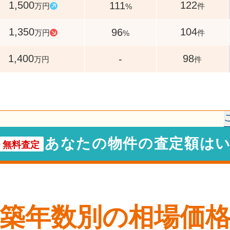
1,500
122
111
万円
件
%
1,350
104
96
万円
件
%
1,400
98
-
万円
件
あなたの物件の査定額は
・
無料査定
築年数別の相場価