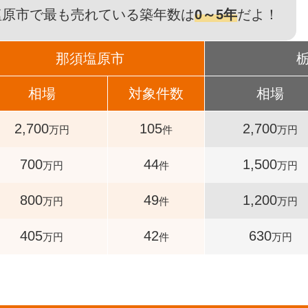
塩原市で最も売れている築年数は
0～5年
だよ！
那須塩原市
相場
対象件数
相場
2,700
105
2,700
万円
件
万円
700
44
1,500
万円
件
万円
800
49
1,200
万円
件
万円
405
42
630
万円
件
万円