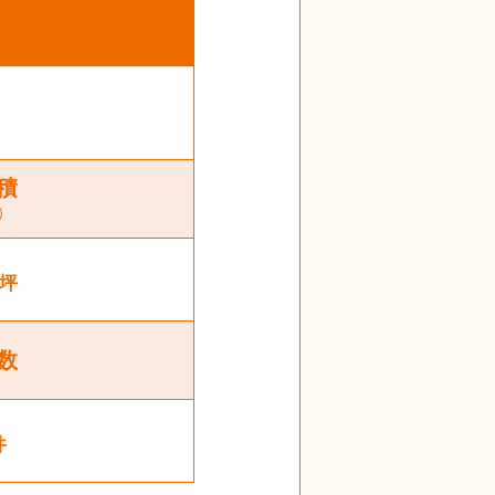
積
）
坪
数
件