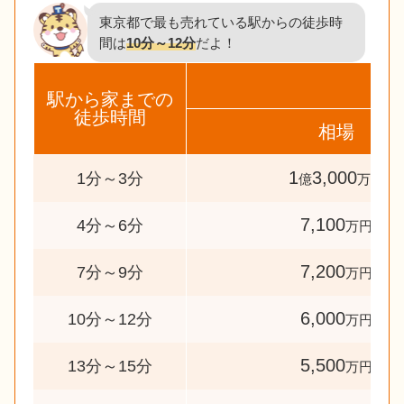
東京都で最も売れている駅からの徒歩時
間は
10分～12分
だよ！
駅から家までの
徒歩時間
相場
1
3,000
1分～3分
億
万円
7,100
4分～6分
万円
7,200
7分～9分
万円
6,000
10分～12分
万円
5,500
13分～15分
万円