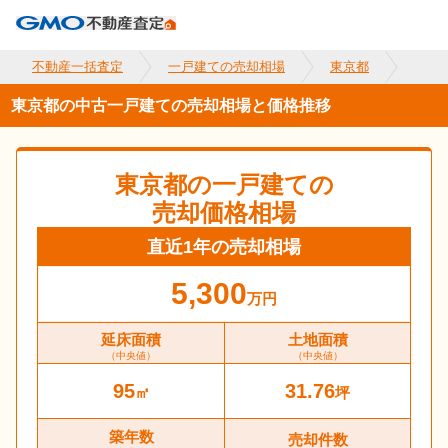
不動産一括査定
一戸建ての売却相場
東京都
東京都の中古一戸建ての売却相場と価格推移
東京都
の一戸建ての
売却価格相場
直近1年の売却相場
5,300
万円
延床面積
土地面積
（中央値）
（中央値）
95
31.76
㎡
坪
築年数
売却件数