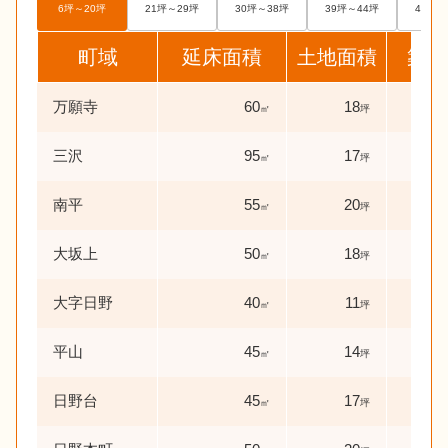
6坪～20坪
21坪～29坪
30坪～38坪
39坪～44坪
45坪～
町域
延床面積
土地面積
築年
万願寺
60
18
11
㎡
坪
三沢
95
17
0
㎡
坪
年
南平
55
20
47
㎡
坪
大坂上
50
18
39
㎡
坪
大字日野
40
11
44
㎡
坪
平山
45
14
49
㎡
坪
日野台
45
17
0
㎡
坪
年