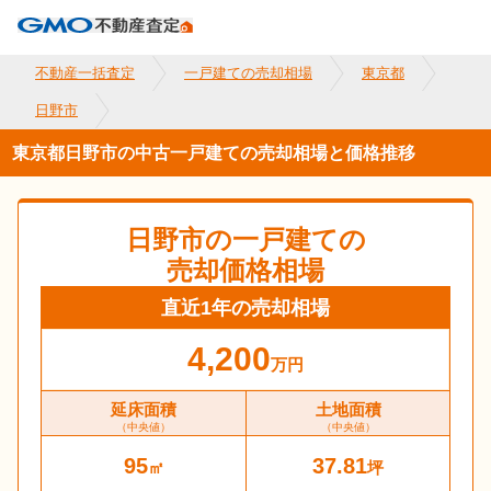
不動産一括査定
一戸建ての売却相場
東京都
日野市
東京都日野市の中古一戸建ての売却相場と価格推移
日野市
の一戸建ての
売却価格相場
直近1年の売却相場
4,200
万円
延床面積
土地面積
（中央値）
（中央値）
95
37.81
㎡
坪