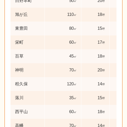
日野本町
50
20
0
㎡
坪
年
旭が丘
110
18
0
㎡
坪
年
東豊田
80
15
19
㎡
坪
栄町
60
17
48
㎡
坪
百草
45
18
2
㎡
坪
年
神明
70
20
14
㎡
坪
程久保
120
14
49
㎡
坪
落川
35
15
59
㎡
坪
西平山
60
18
0
㎡
坪
年
高幡
70
14
22
㎡
坪