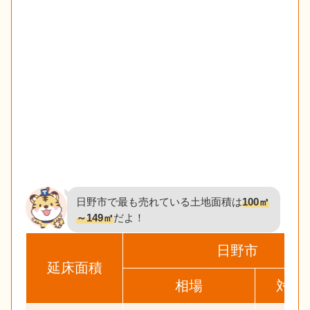
日野市で最も売れている土地面積は
100㎡
～149㎡
だよ！
日野市
延床面積
相場
対象