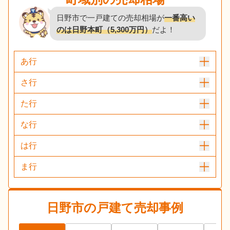
日野市で一戸建ての売却相場が
一番高い
のは日野本町（5,300万円）
だよ！
あ行
さ行
た行
な行
は行
ま行
日野市
の戸建て売却事例