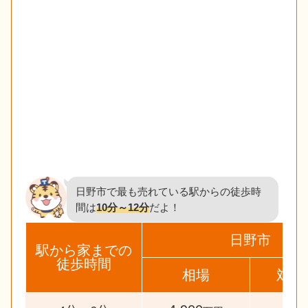
日野市で最も売れている駅からの徒歩時
間は
10分～12分
だよ！
日野市
駅から家までの
徒歩時間
相場
対象