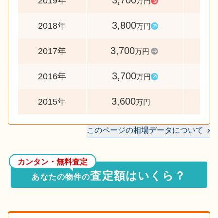
3,700
9
2019年
万円
3,800
10
2018年
万円
3,700
10
2017年
万円
3,700
10
2016年
万円
3,600
2015年
万円
このページの相場データについて
カンタン・無料査定
査定額はいくら？
あなたの物件の