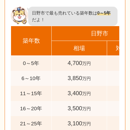
日野市で最も売れている築年数は
0～5年
だよ！
日野市
築年数
相場
対象
4,700
427
0～5年
万円
3,850
50
6～10年
万円
3,400
33
11～15年
万円
3,500
55
16～20年
万円
3,100
69
21～25年
万円