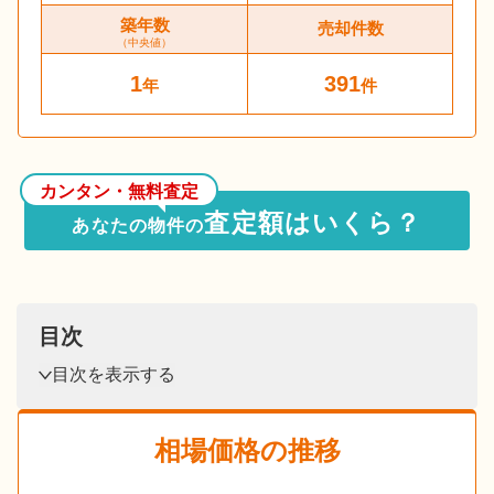
築年数
売却件数
（中央値）
1
391
年
件
カンタン・無料査定
査定額はいくら？
あなたの物件の
目次
目次を表示する
相場価格の推移