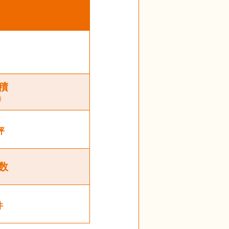
積
）
坪
数
件