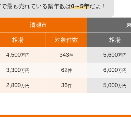
市で最も売れている築年数は
0～5年
だよ！
清瀬市
相場
対象件数
相場
4,500
343
5,600
万円
件
万円
3,300
62
6,000
万円
件
万円
2,800
36
5,000
万円
件
万円