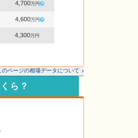
4,700
8,721
102
万円
件
%
4,600
9,207
107
万円
件
%
4,300
9,574
-
万円
件
このページの相場データについて
いくら？
格