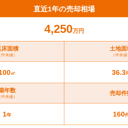
直近1年の売却相場
4,250
万円
延床面積
土地面
（中央値）
（中央値
100
36.3
㎡
築年数
売却件
（中央値）
1
160
年