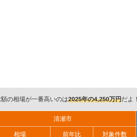
総額の相場が一番高いのは
2025年の4,250万円
だよ
清瀬市
相場
前年比
対象件数