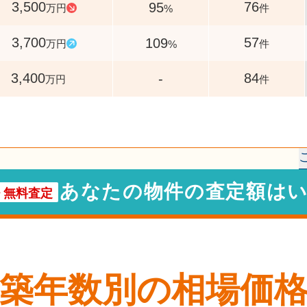
3,500
76
95
万円
件
%
3,700
57
109
万円
件
%
3,400
84
-
万円
件
あなたの物件の査定額は
・
無料査定
築年数別の相場価