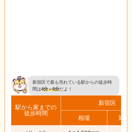
新宿区で最も売れている駅からの徒歩時
間は
4分～6分
だよ！
新宿区
駅から家までの
徒歩時間
相場
対象