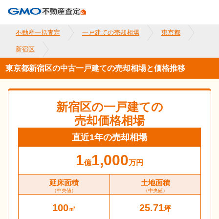
不動産一括査定
一戸建ての売却相場
東京都
新宿区
東京都新宿区の中古一戸建ての売却相場と価格推移
新宿区
の一戸建ての
売却価格相場
直近1年の売却相場
1
1,000
億
万円
延床面積
土地面積
（中央値）
（中央値）
100
25.71
㎡
坪