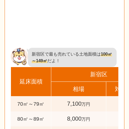
新宿区で最も売れている土地面積は
100㎡
～149㎡
だよ！
新宿区
延床面積
相場
対象
7,100
57
70㎡～79㎡
万円
8,000
74
80㎡～89㎡
万円