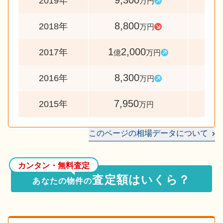
9,300
10
2019年
万円
8,800
7
2018年
万円
1
2,000
14
2017年
億
万円
8,300
10
2016年
万円
7,950
2015年
万円
このページの相場データについて
カンタン・無料査定
査定額はいくら？
あなたの物件の