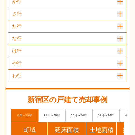
か行
さ行
た行
な行
は行
や行
わ行
新宿区
の戸建て売却事例
6坪～20坪
21坪～29坪
30坪～38坪
39坪～44坪
45坪～
町域
延床面積
土地面積
築年