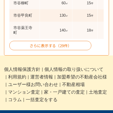
市谷柳町
60
15
56
㎡
坪
市谷甲良町
130
15
17
㎡
坪
市谷薬王寺
140
18
45
㎡
坪
町
さらに表示する（29件）
個人情報保護方針
個人情報の取り扱いについて
｜
利用規約
運営者情報
加盟希望の不動産会社様
｜
｜
｜
ユーザー様お問い合わせ
不動産相場
｜
｜
マンション査定
家・一戸建ての査定
土地査定
｜
｜
｜
コラム
一括査定をする
｜
｜