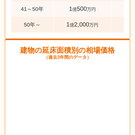
1
500
56
41～50年
億
万円
1
2,000
81
50年～
億
万円
建物の延床面積別の相場価格
（過去3年間のデータ）