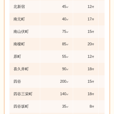
北新宿
45
12
50
㎡
坪
南元町
40
17
65
㎡
坪
南山伏町
75
15
4
㎡
坪
年
南榎町
85
20
7
㎡
坪
年
原町
55
12
56
㎡
坪
喜久井町
90
18
22
㎡
坪
四谷
200
15
38
㎡
坪
四谷三栄町
140
18
11
㎡
坪
四谷坂町
35
8
64
㎡
坪