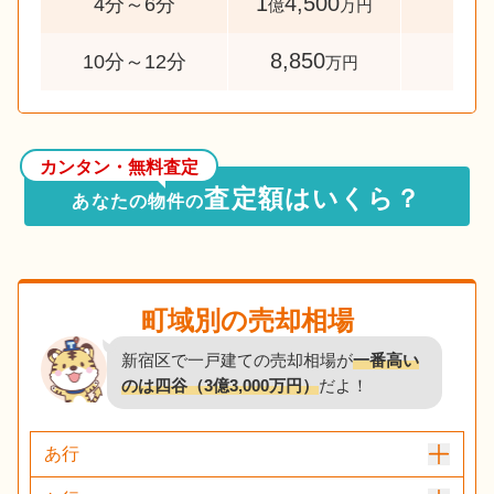
1
4,500
66
4分～6分
億
万円
8,850
54
10分～12分
万円
カンタン・無料査定
査定額はいくら？
あなたの物件の
町域別の売却相場
新宿区で一戸建ての売却相場が
一番高い
のは四谷（3億3,000万円）
だよ！
あ行