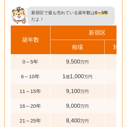
新宿区で最も売れている築年数は
0～5年
だよ！
新宿区
築年数
相場
対象
9,500
145
0～5年
万円
1
1,000
58
6～10年
億
万円
9,100
40
11～15年
万円
9,000
41
16～20年
万円
8,400
35
21～25年
万円