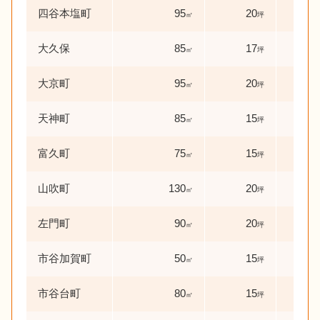
四谷本塩町
95
20
10
㎡
坪
大久保
85
17
21
㎡
坪
大京町
95
20
0
㎡
坪
年
天神町
85
15
6
㎡
坪
年
富久町
75
15
11
㎡
坪
山吹町
130
20
45
㎡
坪
左門町
90
20
69
㎡
坪
市谷加賀町
50
15
51
㎡
坪
市谷台町
80
15
10
㎡
坪