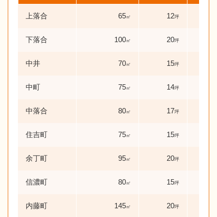
上落合
65
12
7
㎡
坪
年
下落合
100
20
32
㎡
坪
中井
70
15
0
㎡
坪
年
中町
75
14
0
㎡
坪
年
中落合
80
17
5
㎡
坪
年
住吉町
75
15
0
㎡
坪
年
余丁町
95
20
17
㎡
坪
信濃町
80
15
1
㎡
坪
年
内藤町
145
20
54
㎡
坪