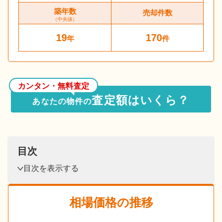
築年数
売却件数
（中央値）
19
170
年
件
カンタン・無料査定
査定額はいくら？
あなたの物件の
目次
目次を表示する
相場価格の推移