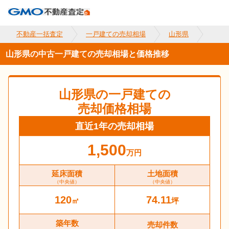
不動産一括査定
一戸建ての売却相場
山形県
山形県の中古一戸建ての売却相場と価格推移
山形県
の一戸建ての
売却価格相場
直近1年の売却相場
1,500
万円
延床面積
土地面積
（中央値）
（中央値）
120
74.11
㎡
坪
築年数
売却件数