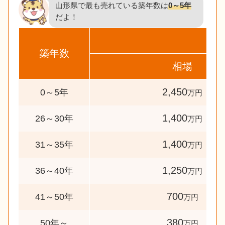
山形県で最も売れている築年数は
0～5年
だよ！
築年数
相場
2,450
0～5年
万円
1,400
26～30年
万円
1,400
31～35年
万円
1,250
36～40年
万円
700
41～50年
万円
380
50年～
万円