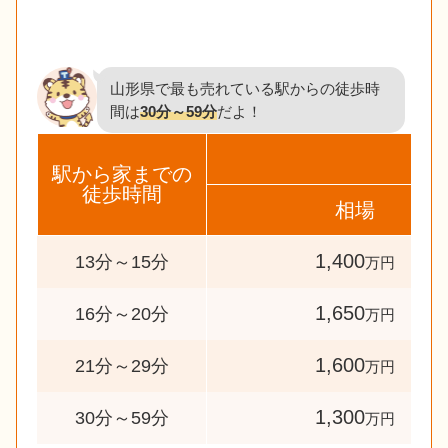
山形県で最も売れている駅からの徒歩時
間は
30分～59分
だよ！
駅から家までの
徒歩時間
相場
1,400
13分～15分
万円
1,650
16分～20分
万円
1,600
21分～29分
万円
1,300
30分～59分
万円