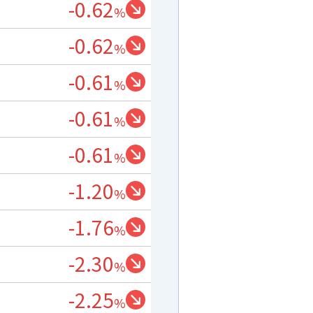
-0.62
%
-0.62
%
-0.61
%
-0.61
%
-0.61
%
-1.20
%
-1.76
%
-2.30
%
-2.25
%