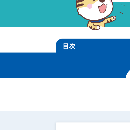
目次
1
.
売却相場の価格推移
2
.
エリア別地価ランキ
3
.
土地売却事例
4
.
面積別の相場価格
5
.
駅徒歩別の相場価格