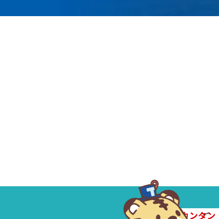
曽根 恵
カンタン