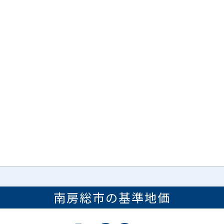
南房総市
の
基準地価