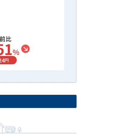
年前比
51
%
24
円