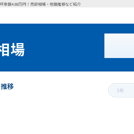
坪単価4.88万円！売却相場・地価推移など紹介
相場
の推移
3年