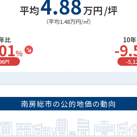
4.88
平均
万円
/坪
（平均
1.48万円
/㎡）
年比
10
.01
-9.
%
96
-
5,1
円
南房総市
の公的地価の動向