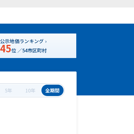
公示地価ランキング ›
45
位 ／
54
市区町村
5年
10年
全期間