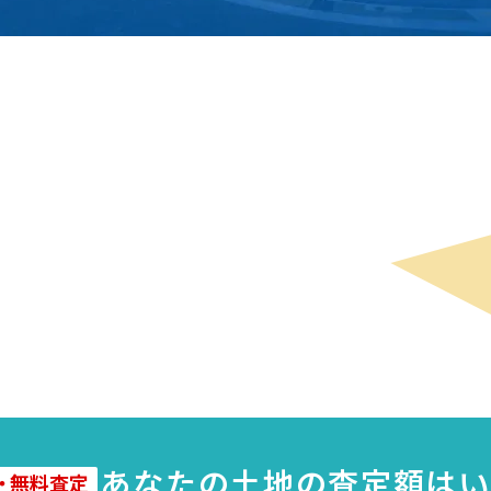
子
あなたの
土地
の査定額はい
・
無料査定