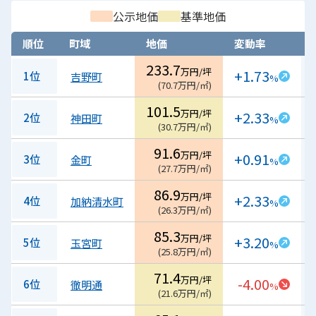
公示地価
基準地価
順位
町域
地価
変動率
233.7
万円/坪
+1.73
1位
吉野町
%
(
70.7
万円/㎡
)
101.5
万円/坪
+2.33
2位
神田町
%
(
30.7
万円/㎡
)
91.6
万円/坪
+0.91
3位
金町
%
(
27.7
万円/㎡
)
86.9
万円/坪
+2.33
4位
加納清水町
%
(
26.3
万円/㎡
)
85.3
万円/坪
+3.20
5位
玉宮町
%
(
25.8
万円/㎡
)
71.4
万円/坪
-4.00
6位
徹明通
%
(
21.6
万円/㎡
)