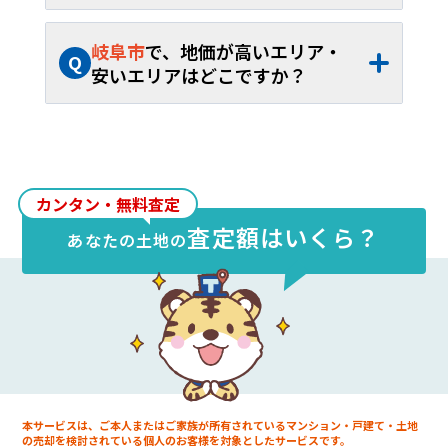
A
岐阜市
の土地売却相場は、約
22.1万円/坪
（約
4.26万円
～約
233.7万円/坪
）、平米単
岐阜市
で、地価が高いエリア・
Q
価約
6.68万円/㎡
（約
1.29万円
～約
70.7万
安いエリアはどこですか？
円/㎡
）です。40坪から60坪であれば、お
A
岐阜市
内の土地売却相場が最も高いエリア
よそ約
883.3万円
～約
1,325万円
が取引の
は
吉野町
で約
233.7万円/坪
（約
70.7万円/
目安となります。
㎡
）、最も安いエリアは
彦坂
で約
4.26万
円/坪
（約
1.29万円/㎡
）です。
カンタン・無料査定
査定額はいくら？
あなたの
土地
の
本サービスは、ご本人またはご家族が所有されているマンション・戸建て・土地
の売却を検討されている個人のお客様を対象としたサービスです。