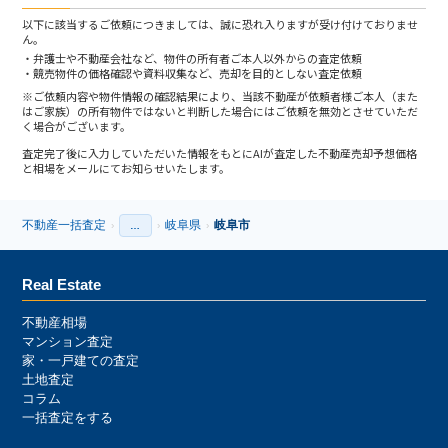
以下に該当するご依頼につきましては、誠に恐れ入りますが受け付けておりませ
ん。
弁護士や不動産会社など、物件の所有者ご本人以外からの査定依頼
競売物件の価格確認や資料収集など、売却を目的としない査定依頼
※ご依頼内容や物件情報の確認結果により、当該不動産が依頼者様ご本人（また
はご家族）の所有物件ではないと判断した場合にはご依頼を無効とさせていただ
く場合がございます。
査定完了後に入力していただいた情報をもとにAIが査定した不動産売却予想価格
と相場をメールにてお知らせいたします。
不動産一括査定
岐阜県
岐阜市
›
…
›
›
›
Real Estate
不動産相場
マンション査定
家・一戸建ての査定
土地査定
コラム
一括査定をする