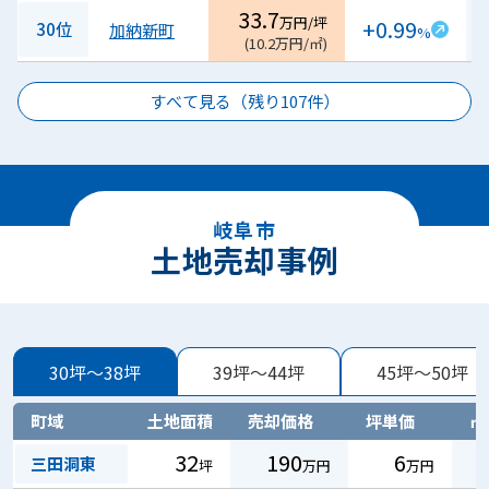
33.7
万円/坪
+0.99
30位
加納新町
%
(
10.2
万円/㎡
)
すべて見る（残り
107
件）
岐阜市
土地売却事例
30坪～38坪
39坪～44坪
45坪～50坪
町域
土地面積
売却価格
坪単価
㎡
32
190
6
三田洞東
坪
万円
万円