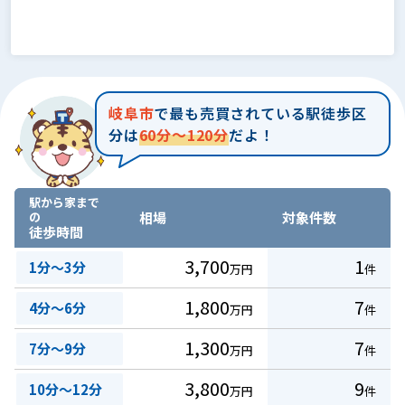
岐阜市
で最も売買されている駅徒歩区
分は
60分～120分
だよ！
駅から家まで
の
相場
対象件数
徒歩時間
3,700
1
1分～3分
万円
件
1,800
7
4分～6分
万円
件
1,300
7
7分～9分
万円
件
3,800
9
10分～12分
万円
件