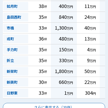
38
400
11
如月町
坪
万円
万円
35
840
24
島田西町
坪
万円
万円
33
1,300
40
市橋
坪
万円
万円
36
480
13
戎町
坪
万円
万円
35
150
4
手力町
坪
万円
万円
35
330
9
折立
坪
万円
万円
35
1,800
50
新栄町
坪
万円
万円
30
660
22
新興町
坪
万円
万円
33
1
304
日野東
坪
万円
円
さらに表示する（
20
件）