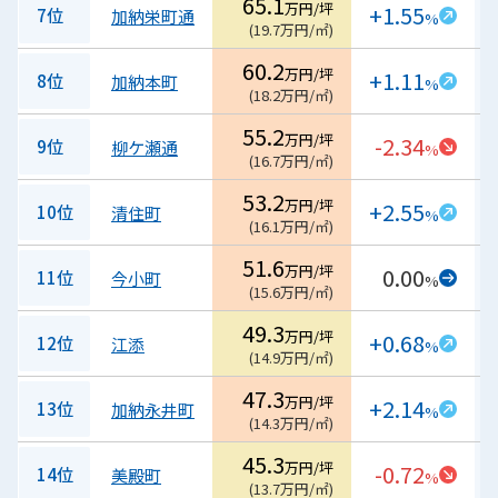
65.1
万円/坪
+1.55
7位
加納栄町通
%
(
19.7
万円/㎡
)
60.2
万円/坪
+1.11
8位
加納本町
%
(
18.2
万円/㎡
)
55.2
万円/坪
-2.34
9位
柳ケ瀬通
%
(
16.7
万円/㎡
)
53.2
万円/坪
+2.55
10位
清住町
%
(
16.1
万円/㎡
)
51.6
万円/坪
0.00
11位
今小町
%
(
15.6
万円/㎡
)
49.3
万円/坪
+0.68
12位
江添
%
(
14.9
万円/㎡
)
47.3
万円/坪
+2.14
13位
加納永井町
%
(
14.3
万円/㎡
)
45.3
万円/坪
-0.72
14位
美殿町
%
(
13.7
万円/㎡
)