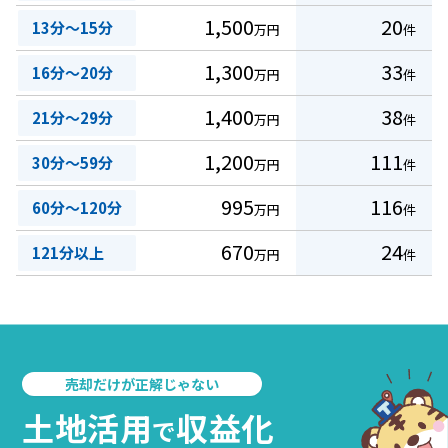
1,500
20
13分～15分
万円
件
1,300
33
16分～20分
万円
件
1,400
38
21分～29分
万円
件
1,200
111
30分～59分
万円
件
995
116
60分～120分
万円
件
670
24
121分以上
万円
件
売却だけが正解じゃない
土地活用
収益化
で