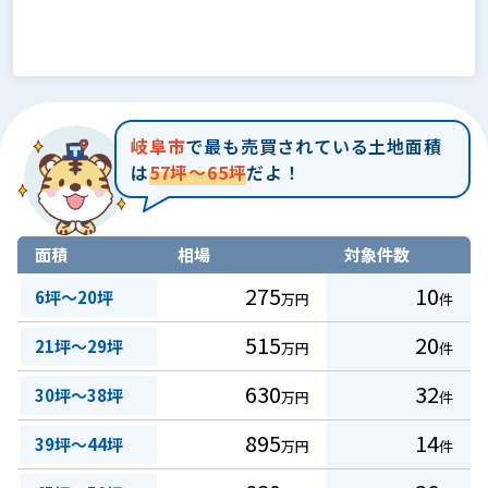
岐阜市
で最も売買されている土地面積
は
57坪～65坪
だよ！
面積
相場
対象件数
275
10
6坪～20坪
万円
件
515
20
21坪～29坪
万円
件
630
32
30坪～38坪
万円
件
895
14
39坪～44坪
万円
件