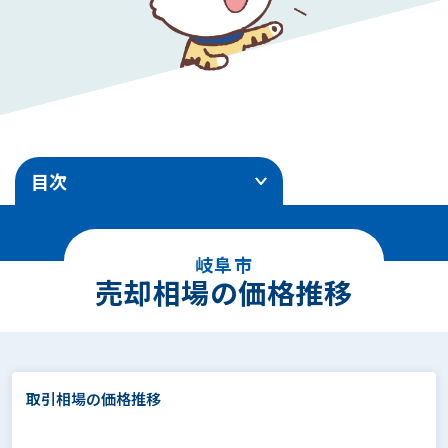
目次
1
.
売却相場の価格推移
岐阜市
2
.
エリア別地価ランキング
売却相場の価格推移
3
.
土地売却事例
4
.
面積別の相場価格
取引相場の価格推移
5
.
駅徒歩別の相場価格