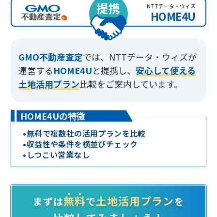
提携
NTTデータ・ウィズ
HOME4U
GMO不動産査定
では、
NTTデータ・ウィズが
運営する
HOME4U
と提携し、
安心して使える
土地活用プラン
比較をご案内しています。
HOME4Uの特徴
•
無料で複数社の活用プランを比較
•
収益性や条件を横並びチェック
•
しつこい営業なし
無料
土地活用プラン
まずは
で
を