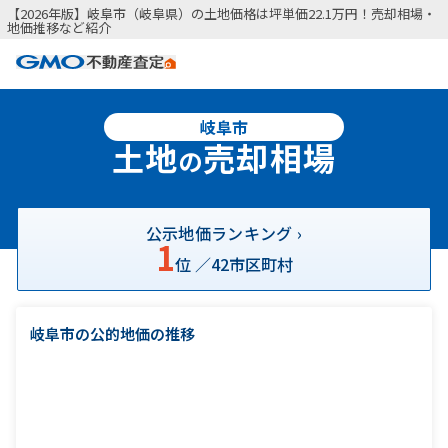
【2026年版】岐阜市（岐阜県）の土地価格は坪単価22.1万円！売却相場・
地価推移など紹介
岐阜市
土地
売却相場
の
公示地価ランキング ›
1
位 ／
42
市区町村
岐阜市の公的地価の推移