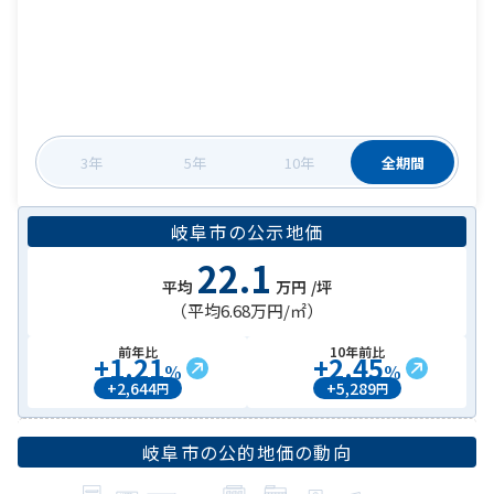
3年
5年
10年
全期間
岐阜市
の
公示地価
22.1
平均
万円
/坪
（平均
6.68万円
/㎡）
前年比
10年前比
+
1.21
+
2.45
%
%
+
2,644
+
5,289
円
円
岐阜市
の公的地価の動向