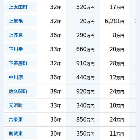
32
520
17
上太田町
坪
万円
万円
32
20
6,281
1
上尻毛
坪
万円
円
36
290
8
上芥見
坪
万円
万円
33
660
20
下川手
坪
万円
万円
32
910
28
下茶屋町
坪
万円
万円
36
440
12
中川原
坪
万円
万円
38
920
24
佐久間町
坪
万円
万円
33
340
10
元浜町
坪
万円
万円
36
850
24
六条東
坪
万円
万円
30
350
11
則武東
坪
万円
万円