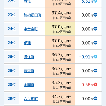
+5.31
22位
西荘
%
(
11.9
万円/㎡
)
37.4
万円/坪
0.00
23位
加納堀田町
%
(
11.3
万円/㎡
)
37.0
万円/坪
0.00
24位
東金宝町
%
(
11.2
万円/㎡
)
37.0
万円/坪
0.00
24位
都通
%
(
11.2
万円/㎡
)
36.7
万円/坪
+0.91
26位
長住町
%
(
11.1
万円/㎡
)
36.7
万円/坪
0.00
26位
若宮町
%
(
11.1
万円/㎡
)
35.3
万円/坪
-0.56
28位
金園町
%
(
10.7
万円/㎡
)
34.7
万円/坪
0.00
29位
八ツ梅町
%
(
10.5
万円/㎡
)