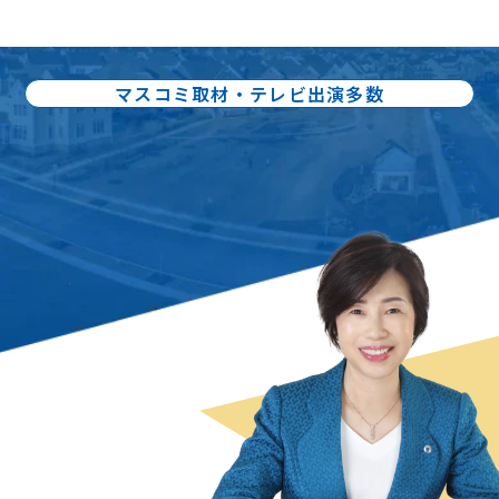
マスコミ取材・テレビ出演多数
出版書籍86冊：累計80万部出版
不動産売却の
スペシャリスト
曽根 恵子