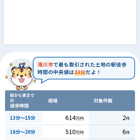
滝川市
で最も取引された土地の駅徒歩
時間の中央値は
33分
だよ！
駅から家まで
の
相場
対象件数
徒歩時間
614
2
13分～15分
万円
件
510
6
16分～20分
万円
件