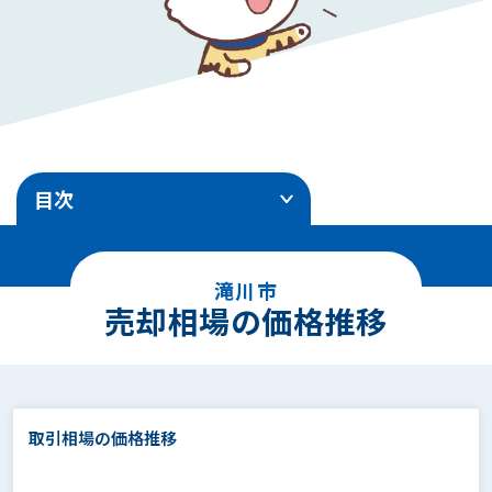
目次
1
.
売却相場の価格推移
滝川市
2
.
エリア別地価ランキング
売却相場の価格推移
3
.
土地売却事例
4
.
面積別の相場価格
取引相場の価格推移
5
.
駅徒歩別の相場価格