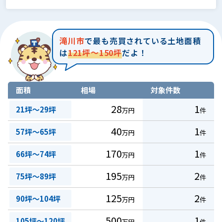
滝川市
で最も売買されている土地面積
は
121坪～150坪
だよ！
面積
相場
対象件数
28
1
21坪～29坪
万円
件
40
1
57坪～65坪
万円
件
170
1
66坪～74坪
万円
件
195
2
75坪～89坪
万円
件
125
2
90坪～104坪
万円
件
500
1
105坪～120坪
万円
件