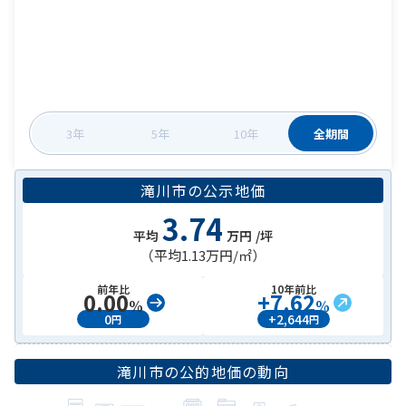
3年
5年
10年
全期間
滝川市
の
公示地価
3.74
平均
万円
/坪
（平均
1.13万円
/㎡）
前年比
10年前比
0.00
+
7.62
%
%
0
+
2,644
円
円
滝川市
の公的地価の動向