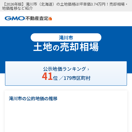
【2026年版】滝川市（北海道）の土地価格は坪単価3.74万円！売却相場・
地価推移など紹介
滝川市
土地
売却相場
の
公示地価ランキング ›
41
位 ／
179
市区町村
滝川市の公的地価の推移