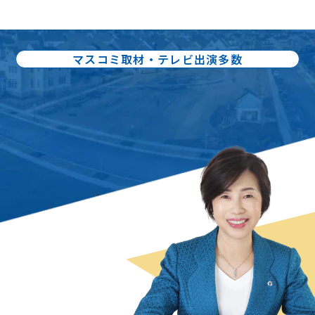
マスコミ取材・テレビ出演多数
出版書籍86冊：累計80万部出版
不動産売却の
スペシャリスト
曽根 恵子