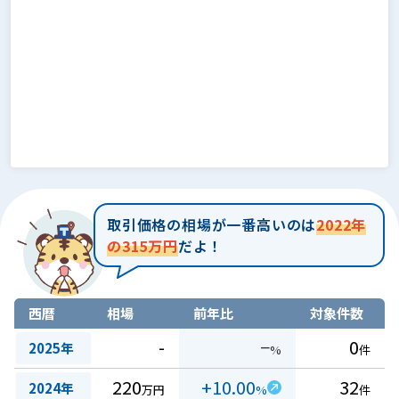
取引価格の相場が一番高いのは
2022年
の315万円
だよ！
西暦
相場
前年比
対象件数
-
−
0
2025年
%
件
220
+10.00
32
2024年
万円
%
件