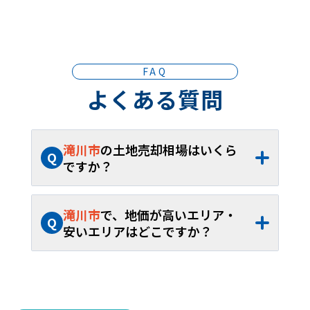
FAQ
よくある質問
滝川市
の土地売却相場はいくら
Q
ですか？
A
滝川市
の土地売却相場は、約
3.74万円/坪
（約
6,446円
～約
8.66万円/坪
）、平米単価
滝川市
で、地価が高いエリア・
Q
約
1.13万円/㎡
（約
1,950円
～約
2.62万円/
安いエリアはどこですか？
㎡
）です。40坪から60坪であれば、およそ
A
滝川市
内の土地売却相場が最も高いエリア
約
149.4万円
～約
224.1万円
が取引の目安
は
東町
で約
8.66万円/坪
（約
2.62万円/
となります。
㎡
）、最も安いエリアは
江部乙町西
で約
6,446円/坪
（約
1,950円/㎡
）です。