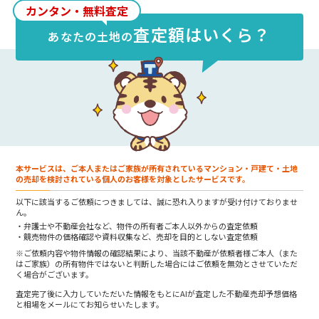
カンタン・無料査定
査定額はいくら？
あなたの
土地
の
本サービスは、ご本人またはご家族が所有されているマンション・戸建て・土地
の売却を検討されている個人のお客様を対象としたサービスです。
以下に該当するご依頼につきましては、誠に恐れ入りますが受け付けておりませ
ん。
弁護士や不動産会社など、物件の所有者ご本人以外からの査定依頼
競売物件の価格確認や資料収集など、売却を目的としない査定依頼
※ご依頼内容や物件情報の確認結果により、当該不動産が依頼者様ご本人（また
はご家族）の所有物件ではないと判断した場合にはご依頼を無効とさせていただ
く場合がございます。
査定完了後に入力していただいた情報をもとにAIが査定した不動産売却予想価格
と相場をメールにてお知らせいたします。