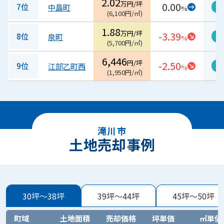
2.02
万円/坪
0.00
7位
中島町
過
%
(
6,100
円/㎡
)
1.88
万円/坪
-3.39
8位
泉町
過
%
(
5,700
円/㎡
)
6,446
円/坪
-2.50
9位
江部乙町西
過
%
(
1,950
円/㎡
)
滝川市
土地売却事例
30坪～38坪
39坪～44坪
45坪～50坪
町域
土地面積
売却価格
坪単価
㎡単価