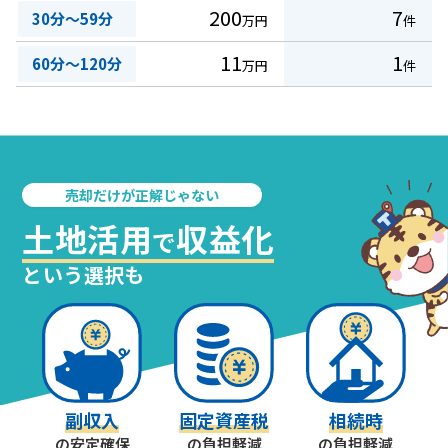
200
7
30分～59分
万円
件
11
1
60分～120分
万円
件
売却だけが正解じゃない
土地活用
収益化
で
という選択も
副収入
固定資産税
相続時
の安定確保
の負担軽減
の負担軽減