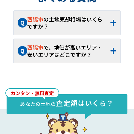
西脇市
の土地売却相場はいくら
Q
ですか？
A
西脇市
の土地売却相場は、約
7.83万円/坪
（約
2.69万円
～約
13.5万円/坪
）、平米単
西脇市
で、地価が高いエリア・
Q
価約
2.37万円/㎡
（約
8,150円
～約
4.07万
安いエリアはどこですか？
円/㎡
）です。40坪から60坪であれば、お
A
西脇市
内の土地売却相場が最も高いエリア
よそ約
313.4万円
～約
470.1万円
が取引の
は
高田井町
で約
13.5万円/坪
（約
4.07万円/
目安となります。
㎡
）、最も安いエリアは
黒田庄町黒田
で約
2.69万円/坪
（約
8,150円/㎡
）です。
カンタン・無料査定
査定額はいくら？
あなたの
土地
の