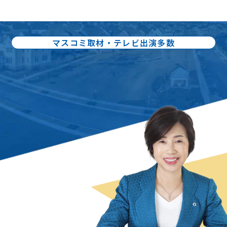
マスコミ取材・テレビ出演多数
出版書籍86冊：累計80万部出版
不動産売却の
スペシャリスト
曽根 恵子