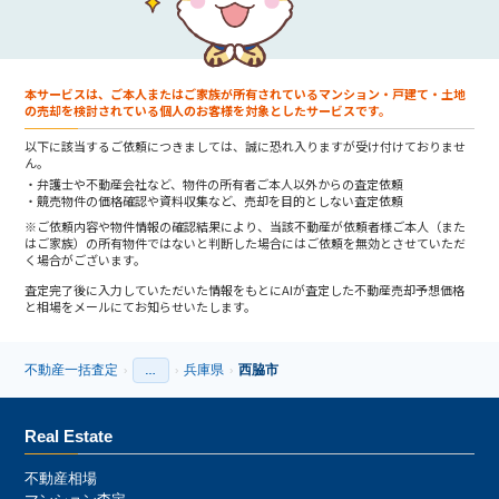
本サービスは、ご本人またはご家族が所有されているマンション・戸建て・土地
の売却を検討されている個人のお客様を対象としたサービスです。
以下に該当するご依頼につきましては、誠に恐れ入りますが受け付けておりませ
ん。
弁護士や不動産会社など、物件の所有者ご本人以外からの査定依頼
競売物件の価格確認や資料収集など、売却を目的としない査定依頼
※ご依頼内容や物件情報の確認結果により、当該不動産が依頼者様ご本人（また
はご家族）の所有物件ではないと判断した場合にはご依頼を無効とさせていただ
く場合がございます。
査定完了後に入力していただいた情報をもとにAIが査定した不動産売却予想価格
と相場をメールにてお知らせいたします。
不動産一括査定
兵庫県
西脇市
›
…
›
›
›
Real Estate
不動産相場