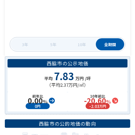
3年
5年
10年
全期間
西脇市
の
公示地価
7.83
平均
万円
/坪
（平均
2.37万円
/㎡）
前年比
10年前比
0.00
-20.60
%
%
0
-
2.03
円
万円
西脇市
の公的地価の動向