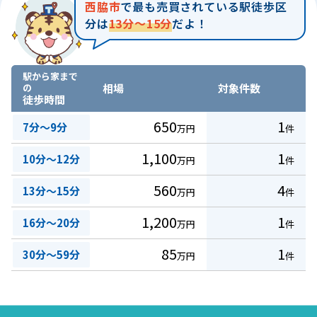
西脇市
で最も売買されている駅徒歩区
分は
13分～15分
だよ！
駅から家まで
の
相場
対象件数
徒歩時間
650
1
7分～9分
万円
件
1,100
1
10分～12分
万円
件
560
4
13分～15分
万円
件
1,200
1
16分～20分
万円
件
85
1
30分～59分
万円
件