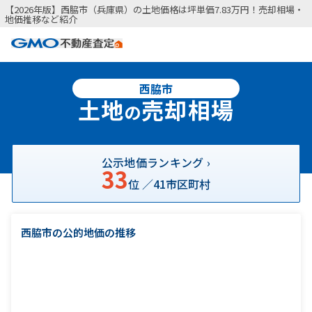
【2026年版】西脇市（兵庫県）の土地価格は坪単価7.83万円！売却相場・
地価推移など紹介
西脇市
土地
売却相場
の
公示地価ランキング ›
33
位 ／
41
市区町村
西脇市の公的地価の推移