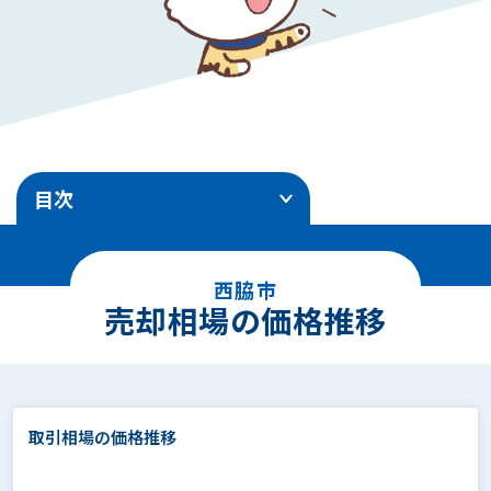
目次
1
.
売却相場の価格推移
西脇市
2
.
エリア別地価ランキング
売却相場の価格推移
3
.
土地売却事例
4
.
面積別の相場価格
取引相場の価格推移
5
.
駅徒歩別の相場価格