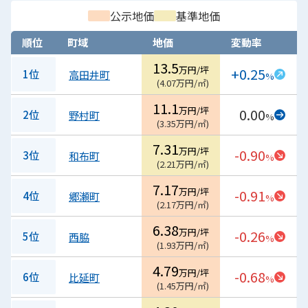
公示地価
基準地価
順位
町域
地価
変動率
13.5
万円/坪
+0.25
1位
高田井町
%
(
4.07
万円/㎡
)
11.1
万円/坪
0.00
2位
野村町
%
(
3.35
万円/㎡
)
7.31
万円/坪
-0.90
3位
和布町
%
(
2.21
万円/㎡
)
7.17
万円/坪
-0.91
4位
郷瀬町
%
(
2.17
万円/㎡
)
6.38
万円/坪
-0.26
5位
西脇
%
(
1.93
万円/㎡
)
4.79
万円/坪
-0.68
6位
比延町
%
(
1.45
万円/㎡
)