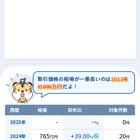
取引価格の相場が一番高いのは
2013年
の880万円
だよ！
西暦
相場
前年比
対象件数
-
−
0
2025年
%
件
765
+39.00
20
2024年
万円
%
件