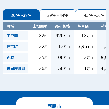
30坪～38坪
39坪～44坪
45坪～50坪
町域
土地面積
売却価格
坪単価
㎡単
32
420
13
下戸田
坪
万円
万円
32
12
3,967
1,2
住吉町
坪
万円
円
35
100
3
8,9
西脇
坪
万円
万円
36
50
1
4,2
黒田庄町岡
坪
万円
万円
西脇市