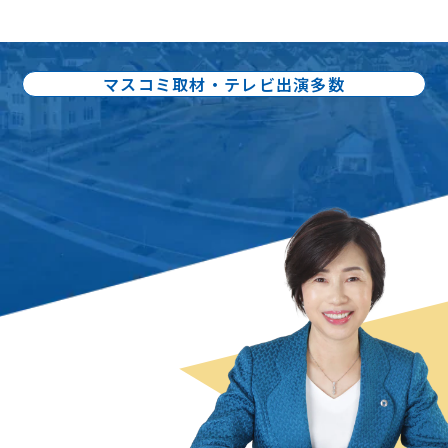
マスコミ取材・テレビ出演多数
出版書籍86冊：累計80万部出版
不動産売却の
スペシャリスト
曽根 恵子