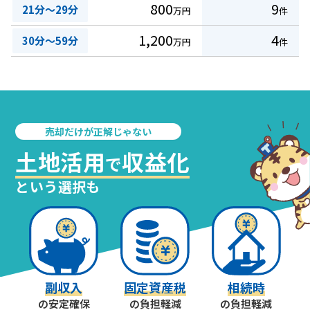
800
9
21分～29分
万円
件
1,200
4
30分～59分
万円
件
売却だけが正解じゃない
土地活用
収益化
で
という選択も
副収入
固定資産税
相続時
の安定確保
の負担軽減
の負担軽減