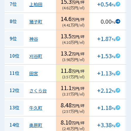
15.3
万円/坪
+0.54
7位
上柏田
%
(
4.62
万円/㎡
)
14.6
万円/坪
0.00
8位
猪子町
%
(
4.41
万円/㎡
)
13.5
万円/坪
+1.87
9位
神谷
%
(
4.10
万円/㎡
)
13.2
万円/坪
+1.53
10位
刈谷町
%
(
3.98
万円/㎡
)
11.8
万円/坪
+1.13
11位
田宮
%
(
3.57
万円/㎡
)
11.1
万円/坪
+2.12
12位
さくら台
%
(
3.37
万円/㎡
)
8.48
万円/坪
+1.18
13位
牛久町
%
(
2.57
万円/㎡
)
8.10
万円/坪
+3.38
14位
奥原町
%
(
2.45
万円/㎡
)