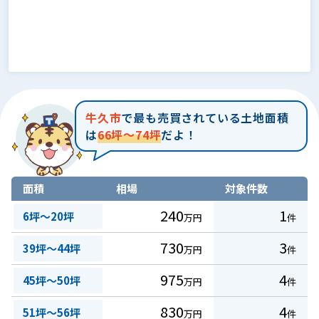
牛久市
で最も売買されている土地面積
は
66坪～74坪
だよ！
面積
相場
対象件数
240
1
6坪～20坪
万円
件
730
3
39坪～44坪
万円
件
975
4
45坪～50坪
万円
件
830
4
51坪～56坪
万円
件