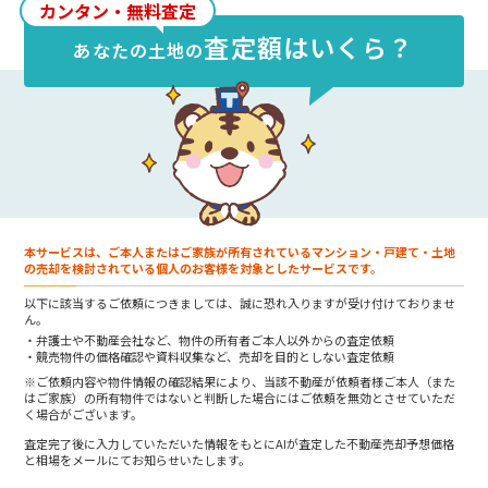
カンタン・無料査定
査定額はいくら？
あなたの
土地
の
本サービスは、ご本人またはご家族が所有されているマンション・戸建て・土地
の売却を検討されている個人のお客様を対象としたサービスです。
以下に該当するご依頼につきましては、誠に恐れ入りますが受け付けておりませ
ん。
弁護士や不動産会社など、物件の所有者ご本人以外からの査定依頼
競売物件の価格確認や資料収集など、売却を目的としない査定依頼
※ご依頼内容や物件情報の確認結果により、当該不動産が依頼者様ご本人（また
はご家族）の所有物件ではないと判断した場合にはご依頼を無効とさせていただ
く場合がございます。
査定完了後に入力していただいた情報をもとにAIが査定した不動産売却予想価格
と相場をメールにてお知らせいたします。