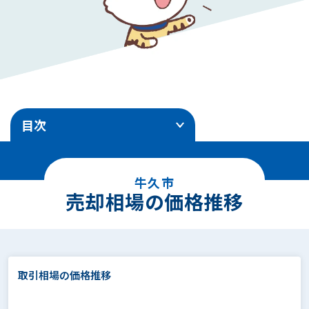
目次
1
.
売却相場の価格推移
牛久市
2
.
エリア別地価ランキング
売却相場の価格推移
3
.
土地売却事例
4
.
面積別の相場価格
取引相場の価格推移
5
.
駅徒歩別の相場価格