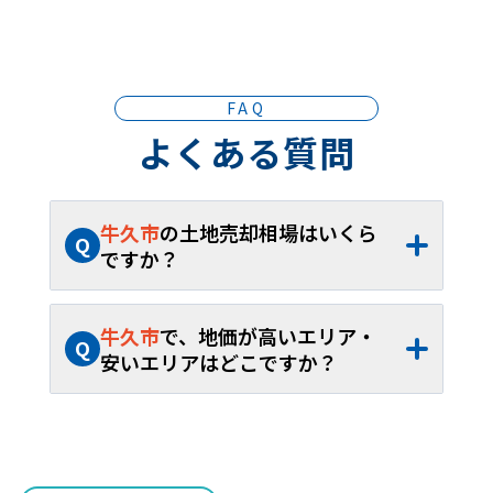
FAQ
よくある質問
牛久市
の土地売却相場はいくら
Q
ですか？
A
牛久市
の土地売却相場は、約
14.1万円/坪
（約
3.44万円
～約
34.5万円/坪
）、平米単
牛久市
で、地価が高いエリア・
Q
価約
4.26万円/㎡
（約
1.04万円
～約
10.5万
安いエリアはどこですか？
円/㎡
）です。40坪から60坪であれば、お
A
牛久市
内の土地売却相場が最も高いエリア
よそ約
564.0万円
～約
846.0万円
が取引の
は
ひたち野西
で約
34.5万円/坪
（約
10.5万
目安となります。
円/㎡
）、最も安いエリアは
久野町
で約
3.44万円/坪
（約
1.04万円/㎡
）です。