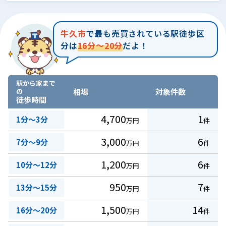
牛久市
で最も売買されている駅徒歩区
分は
16分～20分
だよ！
駅から家まで
の
相場
対象件数
徒歩時間
4,700
1
1分～3分
万円
件
3,000
6
7分～9分
万円
件
1,200
6
10分～12分
万円
件
950
7
13分～15分
万円
件
1,500
14
16分～20分
万円
件