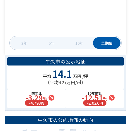
3年
5年
10年
全期間
牛久市
の
公示地価
14.1
平均
万円
/坪
（平均
4.27万円
/㎡）
前年比
10年前比
-3.29
-12.51
%
%
-
4,793
-
2.02
円
万円
牛久市
の公的地価の動向