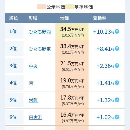
公示地価
基準地価
順位
町域
地価
変動率
34.5
万円/坪
+10.23
1位
ひたち野西
%
(
10.5
万円/㎡
)
33.4
万円/坪
+8.41
2位
ひたち野東
%
(
10.1
万円/㎡
)
21.5
万円/坪
+2.36
3位
中央
%
(
6.51
万円/㎡
)
19.0
万円/坪
+1.41
4位
南
%
(
5.76
万円/㎡
)
17.8
万円/坪
+1.32
5位
栄町
%
(
5.37
万円/㎡
)
16.4
万円/坪
+1.02
6位
田宮町
%
(
4.97
万円/㎡
)