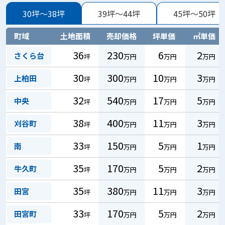
30坪～38坪
39坪～44坪
45坪～50坪
町域
土地面積
売却価格
坪単価
㎡単価
36
230
6
2
さくら台
坪
万円
万円
万円
30
300
10
3
上柏田
坪
万円
万円
万円
32
540
17
5
中央
坪
万円
万円
万円
38
400
11
3
刈谷町
坪
万円
万円
万円
33
150
5
1
南
坪
万円
万円
万円
35
170
5
2
牛久町
坪
万円
万円
万円
35
380
11
3
田宮
坪
万円
万円
万円
33
170
5
2
田宮町
坪
万円
万円
万円