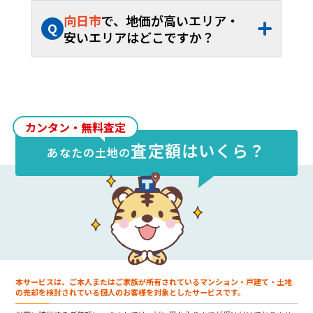
A
向日市
の土地売却相場は、約
73.1万円/坪
（約
51.2万円
～約
102.5万円/坪
）、平米単
向日市
で、地価が高いエリア・
Q
価約
22.1万円/㎡
（約
15.5万円
～約
31.0万
安いエリアはどこですか？
円/㎡
）です。40坪から60坪であれば、お
A
向日市
内の土地売却相場が最も高いエリア
よそ約
2,922万円
～約
4,383万円
が取引の
は
寺戸町
で約
102.5万円/坪
（約
31.0万円/
目安となります。
㎡
）、最も安いエリアは
物集女町
で約
51.2
万円/坪
（約
15.5万円/㎡
）です。
カンタン・無料査定
査定額はいくら？
あなたの
土地
の
本サービスは、ご本人またはご家族が所有されているマンション・戸建て・土地
の売却を検討されている個人のお客様を対象としたサービスです。