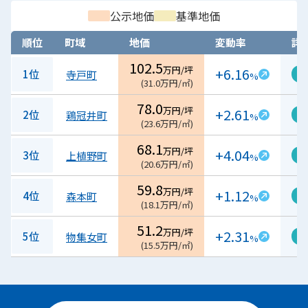
公示地価
基準地価
順位
町域
地価
変動率
詳
102.5
万円/坪
+6.16
1位
寺戸町
%
(
31.0
万円/㎡
)
78.0
万円/坪
+2.61
2位
鶏冠井町
%
(
23.6
万円/㎡
)
68.1
万円/坪
+4.04
3位
上植野町
%
(
20.6
万円/㎡
)
59.8
万円/坪
+1.12
4位
森本町
%
(
18.1
万円/㎡
)
51.2
万円/坪
+2.31
5位
物集女町
%
(
15.5
万円/㎡
)