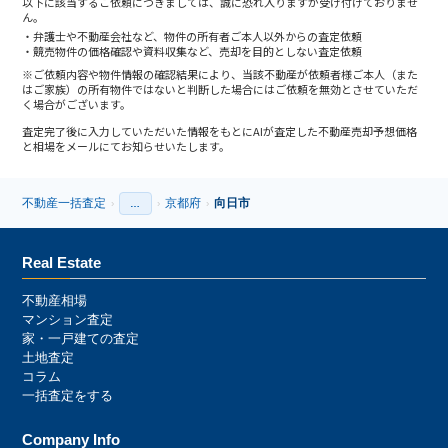
以下に該当するご依頼につきましては、誠に恐れ入りますが受け付けておりませ
ん。
弁護士や不動産会社など、物件の所有者ご本人以外からの査定依頼
競売物件の価格確認や資料収集など、売却を目的としない査定依頼
※ご依頼内容や物件情報の確認結果により、当該不動産が依頼者様ご本人（また
はご家族）の所有物件ではないと判断した場合にはご依頼を無効とさせていただ
く場合がございます。
査定完了後に入力していただいた情報をもとにAIが査定した不動産売却予想価格
と相場をメールにてお知らせいたします。
不動産一括査定
京都府
向日市
›
…
›
›
›
Real Estate
不動産相場
マンション査定
家・一戸建ての査定
土地査定
コラム
一括査定をする
Company Info