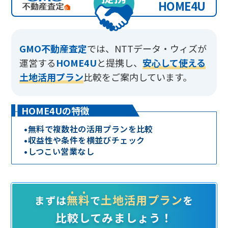
HOME4U
GMO不動産査定
では、
NTTデータ・ウィズが
運営する
HOME4U
と提携し、
安心して使える
土地活用プラン
比較をご案内しています。
HOME4Uの特徴
•
無料で複数社の活用プランを比較
•
収益性や条件を横並びチェック
•
しつこい営業なし
無料
土地活用プラン
まずは
で
を
比較してみましょう！