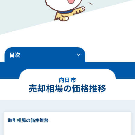
目次
1
.
売却相場の価格推移
向日市
2
.
エリア別地価ランキング
売却相場の価格推移
3
.
土地売却事例
4
.
面積別の相場価格
取引相場の価格推移
5
.
駅徒歩別の相場価格