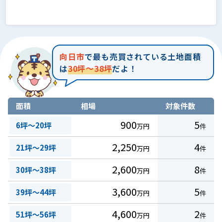
向日市
で最も売買されている土地面積
は
30坪～38坪
だよ！
面積
相場
対象件数
900
5
6坪～20坪
万円
件
2,250
4
21坪～29坪
万円
件
2,600
8
30坪～38坪
万円
件
3,600
5
39坪～44坪
万円
件
4,600
2
51坪～56坪
万円
件