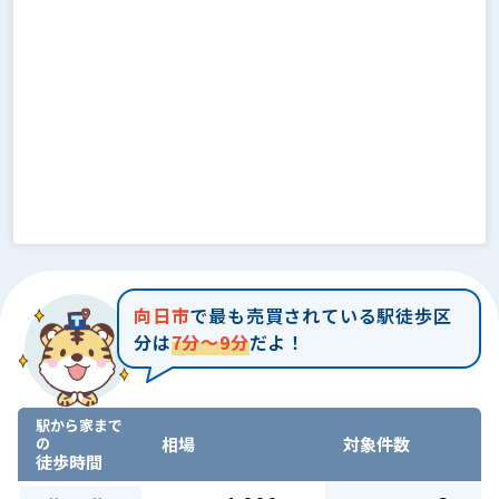
向日市
で最も売買されている駅徒歩区
分は
7分～9分
だよ！
駅から家まで
の
相場
対象件数
徒歩時間