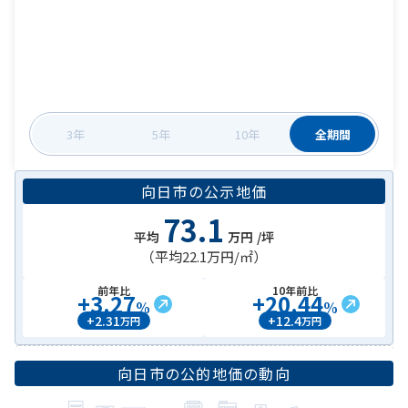
3年
5年
10年
全期間
向日市
の
公示地価
73.1
平均
万円
/坪
（平均
22.1万円
/㎡）
前年比
10年前比
+
3.27
+
20.44
%
%
+
2.31
+
12.4
万円
万円
向日市
の公的地価の動向