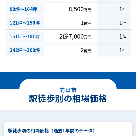
8,500
1
90坪～104坪
万円
件
1
1
121坪～150坪
億円
件
2億7,000
1
151坪～181坪
万円
件
2
1
242坪～300坪
億円
件
向日市
駅徒歩別の相場価格
駅徒歩別の相場価格
（過去1年間のデータ）