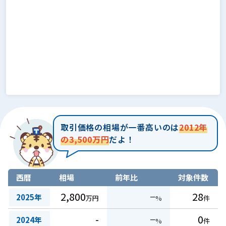
取引価格の相場が一番高いのは
2012年
の3,500万円
だよ！
西暦
相場
前年比
対象件数
2,800
−
28
2025年
万円
%
件
-
−
0
2024年
%
件