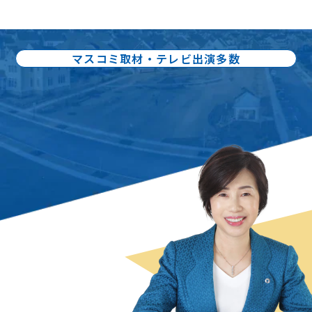
マスコミ取材・テレビ出演多数
出版書籍86冊：累計80万部出版
不動産売却の
スペシャリスト
曽根 恵子