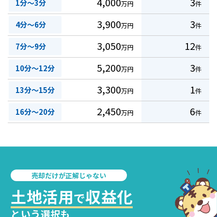
4,000
3
1分～3分
万円
件
3,900
3
4分～6分
万円
件
3,050
12
7分～9分
万円
件
5,200
3
10分～12分
万円
件
3,300
1
13分～15分
万円
件
2,450
6
16分～20分
万円
件
売却だけが正解じゃない
土地活用
収益化
で
という選択も