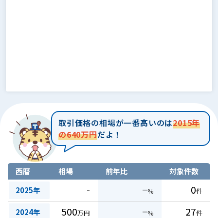
取引価格の相場が一番高いのは
2015年
の640万円
だよ！
西暦
相場
前年比
対象件数
-
−
0
2025年
%
件
500
−
27
2024年
万円
%
件