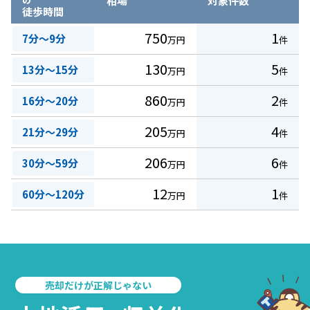
相場
対象件数
徒歩時間
750
1
7分～9分
万円
件
130
5
13分～15分
万円
件
860
2
16分～20分
万円
件
205
4
21分～29分
万円
件
206
6
30分～59分
万円
件
12
1
60分～120分
万円
件
売却だけが正解じゃない