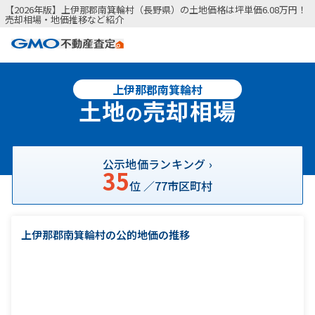
【2026年版】上伊那郡南箕輪村（長野県）の土地価格は坪単価6.08万円！
売却相場・地価推移など紹介
上伊那郡南箕輪村
土地
売却相場
の
公示地価ランキング ›
35
位 ／
77
市区町村
上伊那郡南箕輪村の公的地価の推移