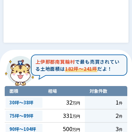
上伊那郡南箕輪村
で最も売買されてい
る土地面積は
182坪～241坪
だよ！
面積
相場
対象件数
32
1
30坪～38坪
万円
件
331
2
75坪～89坪
万円
件
500
3
90坪～104坪
万円
件