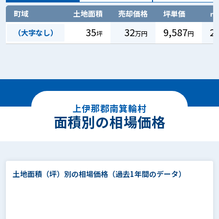
町域
土地面積
売却価格
坪単価
㎡
35
32
9,587
2
（大字なし）
坪
万円
円
上伊那郡南箕輪村
面積別の相場価格
土地面積（坪）別の相場価格
（過去1年間のデータ）