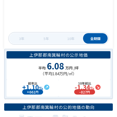
3年
5年
10年
全期間
上伊那郡南箕輪村
の
公示地価
6.08
平均
万円
/坪
（平均
1.84万円
/㎡）
前年比
10年前比
+
1.10
-1.34
%
%
+
661
-
827
円
円
上伊那郡南箕輪村
の公的地価の動向