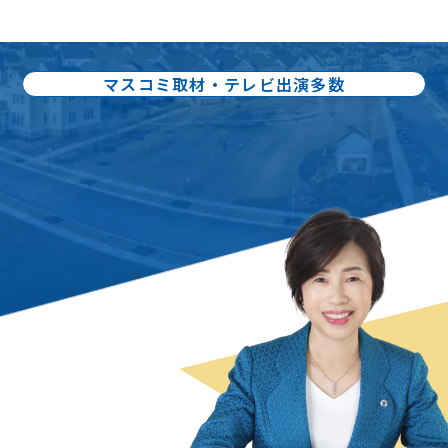
マスコミ取材・テレビ出演多数
出版書籍86冊：累計80万部出版
不動産売却の
スペシャリスト
曽根 恵子