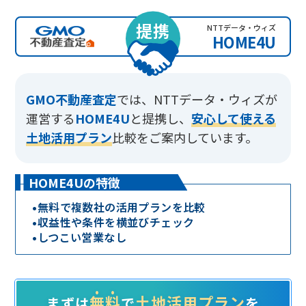
提携
NTTデータ・ウィズ
HOME4U
GMO不動産査定
では、
NTTデータ・ウィズが
運営する
HOME4U
と提携し、
安心して使える
土地活用プラン
比較をご案内しています。
HOME4Uの特徴
•
無料で複数社の活用プランを比較
•
収益性や条件を横並びチェック
•
しつこい営業なし
無料
土地活用プラン
まずは
で
を