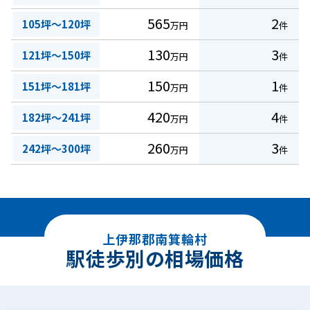
565
2
105坪～120坪
万円
件
130
3
121坪～150坪
万円
件
150
1
151坪～181坪
万円
件
420
4
182坪～241坪
万円
件
260
3
242坪～300坪
万円
件
上伊那郡南箕輪村
駅徒歩別の相場価格