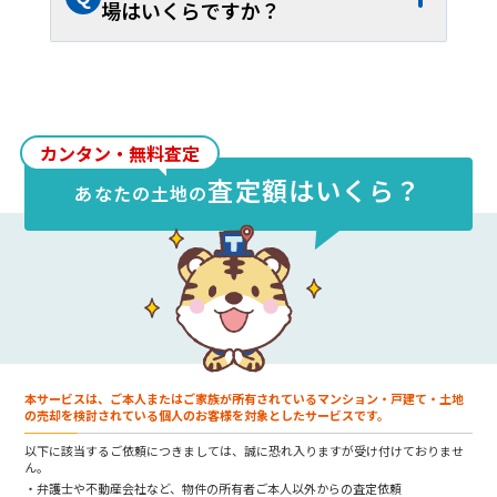
場はいくらですか？
A
上伊那郡南箕輪村
の土地売却相場は、約
6.08万円/坪
、平米単価約
1.84万円/㎡
で
す。40坪から60坪であれば、およそ約
243.3万円
～約
365.0万円
が取引の目安と
カンタン・無料査定
なります。
査定額はいくら？
あなたの
土地
の
本サービスは、ご本人またはご家族が所有されているマンション・戸建て・土地
の売却を検討されている個人のお客様を対象としたサービスです。
以下に該当するご依頼につきましては、誠に恐れ入りますが受け付けておりませ
ん。
弁護士や不動産会社など、物件の所有者ご本人以外からの査定依頼