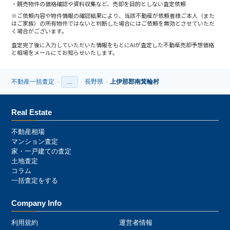
競売物件の価格確認や資料収集など、売却を目的としない査定依頼
※ご依頼内容や物件情報の確認結果により、当該不動産が依頼者様ご本人（また
はご家族）の所有物件ではないと判断した場合にはご依頼を無効とさせていただ
く場合がございます。
査定完了後に入力していただいた情報をもとにAIが査定した不動産売却予想価格
と相場をメールにてお知らせいたします。
不動産一括査定
長野県
上伊那郡南箕輪村
›
…
›
›
›
Real Estate
不動産相場
マンション査定
家・一戸建ての査定
土地査定
コラム
一括査定をする
Company Info
利用規約
運営者情報