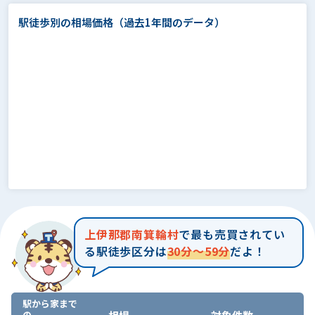
駅徒歩別の相場価格
（過去1年間のデータ）
上伊那郡南箕輪村
で最も売買されてい
る駅徒歩区分は
30分～59分
だよ！
駅から家まで
の