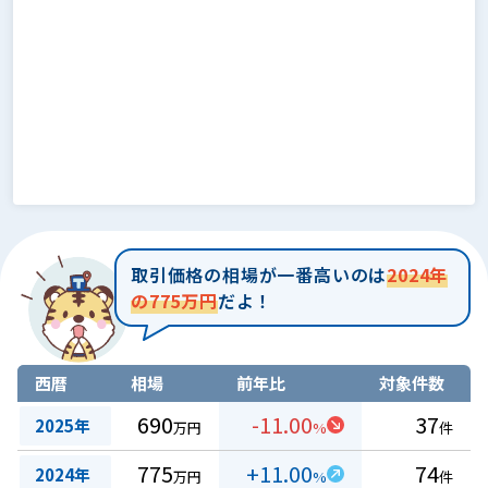
取引価格の相場が一番高いのは
2024年
の775万円
だよ！
西暦
相場
前年比
対象件数
690
-11.00
37
2025年
万円
%
件
775
+11.00
74
2024年
万円
%
件