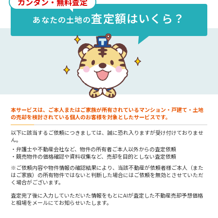
カンタン・無料査定
査定額はいくら？
あなたの
土地
の
本サービスは、ご本人またはご家族が所有されているマンション・戸建て・土地
の売却を検討されている個人のお客様を対象としたサービスです。
以下に該当するご依頼につきましては、誠に恐れ入りますが受け付けておりませ
ん。
弁護士や不動産会社など、物件の所有者ご本人以外からの査定依頼
競売物件の価格確認や資料収集など、売却を目的としない査定依頼
※ご依頼内容や物件情報の確認結果により、当該不動産が依頼者様ご本人（また
はご家族）の所有物件ではないと判断した場合にはご依頼を無効とさせていただ
く場合がございます。
査定完了後に入力していただいた情報をもとにAIが査定した不動産売却予想価格
と相場をメールにてお知らせいたします。