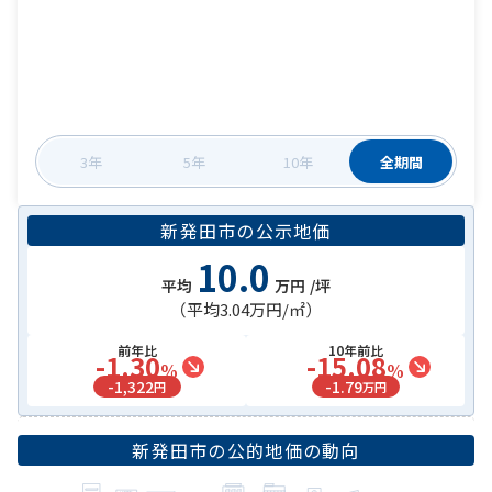
3年
5年
10年
全期間
新発田市
の
公示地価
10.0
平均
万円
/坪
（平均
3.04万円
/㎡）
前年比
10年前比
-1.30
-15.08
%
%
-
1,322
-
1.79
円
万円
新発田市
の公的地価の動向