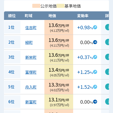
公示地価
基準地価
順位
町域
地価
変動率
詳細
13.6
万円/坪
+0.98
1位
住吉町
過
%
(
4.12
万円/㎡
)
13.6
万円/坪
0.00
2位
緑町
過
%
(
4.11
万円/㎡
)
13.6
万円/坪
+0.37
3位
新栄町
過
%
(
4.11
万円/㎡
)
13.4
万円/坪
+1.25
4位
富塚町
過
%
(
4.05
万円/㎡
)
13.3
万円/坪
+1.52
5位
舟入町
過
%
(
4.02
万円/㎡
)
13.1
万円/坪
0.00
6位
新富町
過
%
(
3.97
万円/㎡
)