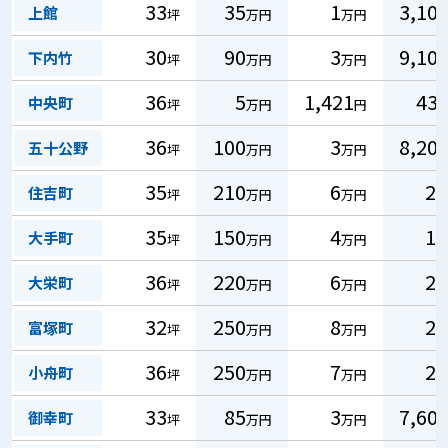
33
35
1
3,10
上館
坪
万円
万円
30
90
3
9,10
下内竹
坪
万円
万円
36
5
1,421
43
中央町
坪
万円
円
36
100
3
8,20
五十公野
坪
万円
万円
35
210
6
2
住吉町
坪
万円
万円
35
150
4
1
大手町
坪
万円
万円
36
220
6
2
大栄町
坪
万円
万円
32
250
8
2
富塚町
坪
万円
万円
36
250
7
2
小舟町
坪
万円
万円
33
85
3
7,60
御幸町
坪
万円
万円