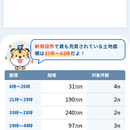
新発田市
で最も売買されている土地面
積は
57坪～65坪
だよ！
面積
相場
対象件数
31
4
6坪～20坪
万円
件
190
2
21坪～29坪
万円
件
240
2
30坪～38坪
万円
件
97
3
39坪～44坪
万円
件