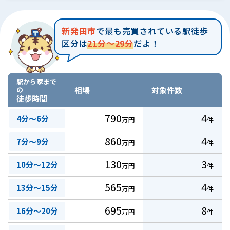
新発田市
で最も売買されている駅徒歩
区分は
21分～29分
だよ！
駅から家まで
の
相場
対象件数
徒歩時間
790
4
4分～6分
万円
件
860
4
7分～9分
万円
件
130
3
10分～12分
万円
件
565
4
13分～15分
万円
件
695
8
16分～20分
万円
件