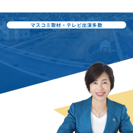
マスコミ取材・テレビ出演多数
出版書籍86冊：累計80万部出版
不動産売却の
スペシャリスト
曽根 恵子