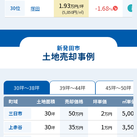
1.93
万円/坪
-1.68
30位
塚田
過
%
(
5,850
円/㎡
)
新発田市
土地売却事例
30坪～38坪
39坪～44坪
45坪～50坪
町域
土地面積
売却価格
坪単価
㎡単価
30
50
2
5,00
三日市
坪
万円
万円
30
35
1
3,50
上赤谷
坪
万円
万円