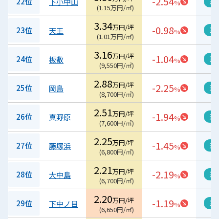
-2.54
22位
下小中山
過
%
(
1.15
万円/㎡
)
3.34
万円/坪
-0.98
23位
天王
過
%
(
1.01
万円/㎡
)
3.16
万円/坪
-1.04
24位
板敷
過
%
(
9,550
円/㎡
)
2.88
万円/坪
-2.25
25位
岡島
過
%
(
8,700
円/㎡
)
2.51
万円/坪
-1.94
26位
真野原
過
%
(
7,600
円/㎡
)
2.25
万円/坪
-1.45
27位
藤塚浜
過
%
(
6,800
円/㎡
)
2.21
万円/坪
-2.19
28位
大中島
過
%
(
6,700
円/㎡
)
2.20
万円/坪
-1.19
29位
下中ノ目
過
%
(
6,650
円/㎡
)