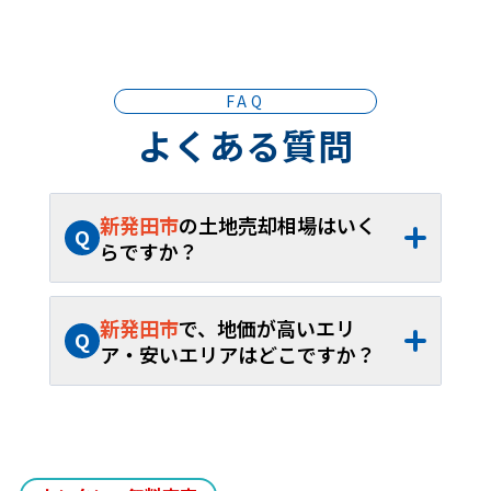
FAQ
よくある質問
新発田市
の土地売却相場はいく
Q
らですか？
A
新発田市
の土地売却相場は、約
10.0万円/
坪
（約
1.93万円
～約
13.6万円/坪
）、平米
新発田市
で、地価が高いエリ
Q
単価約
3.04万円/㎡
（約
5,850円
～約
4.12
ア・安いエリアはどこですか？
万円/㎡
）です。40坪から60坪であれば、
A
新発田市
内の土地売却相場が最も高いエリ
およそ約
402.0万円
～約
603.0万円
が取引
アは
住吉町
で約
13.6万円/坪
（約
4.12万円/
の目安となります。
㎡
）、最も安いエリアは
塚田
で約
1.93万
円/坪
（約
5,850円/㎡
）です。