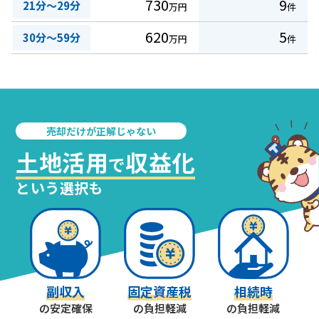
730
9
21分～29分
万円
件
620
5
30分～59分
万円
件
売却だけが正解じゃない
土地活用
収益化
で
という選択も
副収入
固定資産税
相続時
の安定確保
の負担軽減
の負担軽減