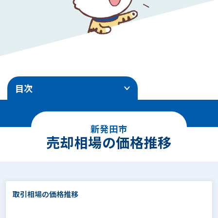
目次
1
.
売却相場の価格推移
新発田市
2
.
エリア別地価ランキング
売却相場の価格推移
3
.
土地売却事例
4
.
面積別の相場価格
取引相場の価格推移
5
.
駅徒歩別の相場価格