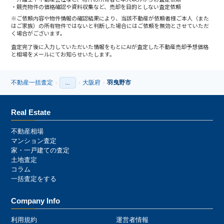
競売物件の価格確認や資料収集など、売却を目的としない査定依頼
※ご依頼内容や物件情報の確認結果により、当該不動産が依頼者様ご本人（また
はご家族）の所有物件ではないと判断した場合にはご依頼を無効とさせていただ
く場合がございます。
査定完了後に入力していただいた情報をもとにAIが査定した不動産売却予想価格
と相場をメールにてお知らせいたします。
不動産一括査定
大阪府
羽曳野市
›
…
›
›
›
Real Estate
不動産相場
マンション査定
家・一戸建ての査定
土地査定
コラム
一括査定をする
Company Info
利用規約
運営者情報