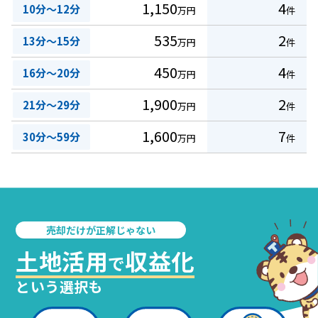
1,150
4
10分～12分
万円
件
535
2
13分～15分
万円
件
450
4
16分～20分
万円
件
1,900
2
21分～29分
万円
件
1,600
7
30分～59分
万円
件
売却だけが正解じゃない
土地活用
収益化
で
という選択も