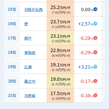
25.2
万円/坪
0.00
15位
羽曳が丘西
%
(
7.63
万円/㎡
)
23.7
万円/坪
+2.57
16位
野
%
(
7.18
万円/㎡
)
23.1
万円/坪
-0.28
17位
郡戸
%
(
7.00
万円/㎡
)
22.9
万円/坪
-0.29
18位
東阪田
%
(
6.94
万円/㎡
)
19.1
万円/坪
+3.21
19位
広瀬
%
(
5.78
万円/㎡
)
19.0
万円/坪
-0.17
20位
蔵之内
%
(
5.75
万円/㎡
)
17.5
万円/坪
-0.38
21位
河原城
%
(
5.29
万円/㎡
)