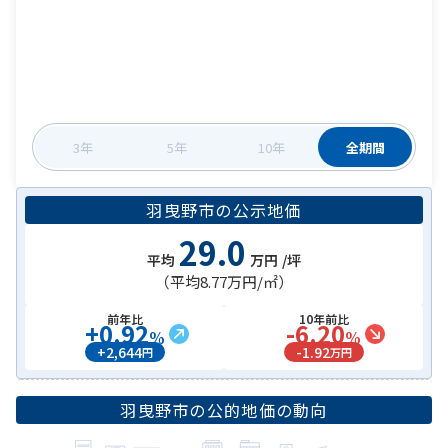
3年
5年
10年
全期間
羽曳野市
の
公示地価
29.0
平均
万円
/坪
（平均
8.77万円
/㎡）
前年比
10年前比
+
0.92
-6.20
%
%
+
2,644
-
1.92
円
万円
羽曳野市
の公的地価の動向