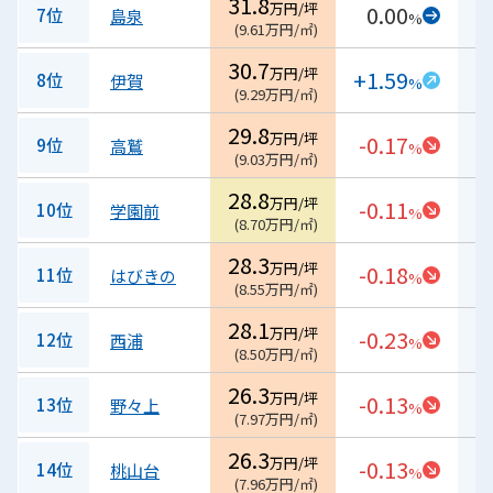
31.8
万円/坪
0.00
7位
島泉
%
(
9.61
万円/㎡
)
30.7
万円/坪
+1.59
8位
伊賀
%
(
9.29
万円/㎡
)
29.8
万円/坪
-0.17
9位
高鷲
%
(
9.03
万円/㎡
)
28.8
万円/坪
-0.11
10位
学園前
%
(
8.70
万円/㎡
)
28.3
万円/坪
-0.18
11位
はびきの
%
(
8.55
万円/㎡
)
28.1
万円/坪
-0.23
12位
西浦
%
(
8.50
万円/㎡
)
26.3
万円/坪
-0.13
13位
野々上
%
(
7.97
万円/㎡
)
26.3
万円/坪
-0.13
14位
桃山台
%
(
7.96
万円/㎡
)