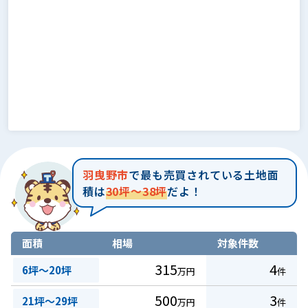
羽曳野市
で最も売買されている土地面
積は
30坪～38坪
だよ！
面積
相場
対象件数
315
4
6坪～20坪
万円
件
500
3
21坪～29坪
万円
件