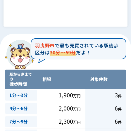
羽曳野市
で最も売買されている駅徒歩
区分は
30分～59分
だよ！
駅から家まで
の
相場
対象件数
徒歩時間
1,900
3
1分～3分
万円
件
2,000
6
4分～6分
万円
件
2,300
6
7分～9分
万円
件