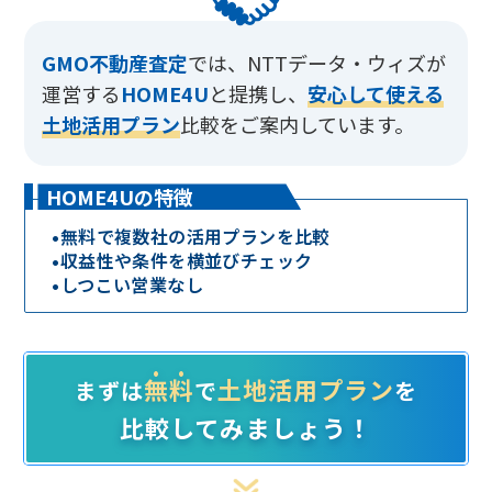
GMO不動産査定
では、
NTTデータ・ウィズが
運営する
HOME4U
と提携し、
安心して使える
土地活用プラン
比較をご案内しています。
HOME4Uの特徴
•
無料で複数社の活用プランを比較
•
収益性や条件を横並びチェック
•
しつこい営業なし
無料
土地活用プラン
まずは
で
を
比較してみましょう！