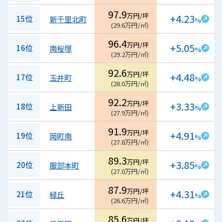
97.9
万円/坪
+4.23
15位
新千里北町
%
(
29.6
万円/㎡
)
96.4
万円/坪
+5.05
16位
南桜塚
%
(
29.2
万円/㎡
)
92.6
万円/坪
+4.48
17位
玉井町
%
(
28.0
万円/㎡
)
92.2
万円/坪
+3.33
18位
上新田
%
(
27.9
万円/㎡
)
91.9
万円/坪
+4.91
19位
岡町南
%
(
27.8
万円/㎡
)
89.3
万円/坪
+3.85
20位
服部本町
%
(
27.0
万円/㎡
)
87.9
万円/坪
+4.31
21位
緑丘
%
(
26.6
万円/㎡
)
85.6
万円/坪