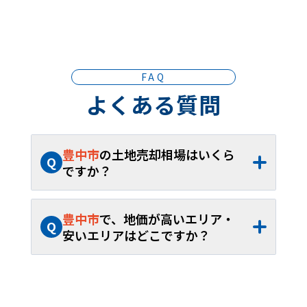
FAQ
よくある質問
豊中市
の土地売却相場はいくら
Q
ですか？
A
豊中市
の土地売却相場は、約
76.7万円/坪
（約
50.2万円
～約
793.4万円/坪
）、平米単
豊中市
で、地価が高いエリア・
Q
価約
23.2万円/㎡
（約
15.2万円
～約
240.0万
安いエリアはどこですか？
円/㎡
）です。40坪から60坪であれば、お
A
豊中市
内の土地売却相場が最も高いエリア
よそ約
3,068万円
～約
4,602万円
が取引の
は
新千里東町
で約
793.4万円/坪
（約
240.0
目安となります。
万円/㎡
）、最も安いエリアは
箕輪
で約