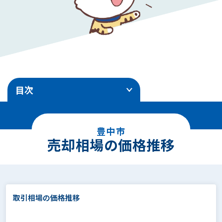
目次
1
.
売却相場の価格推移
豊中市
2
.
エリア別地価ランキング
売却相場の価格推移
3
.
土地売却事例
4
.
面積別の相場価格
取引相場の価格推移
5
.
駅徒歩別の相場価格