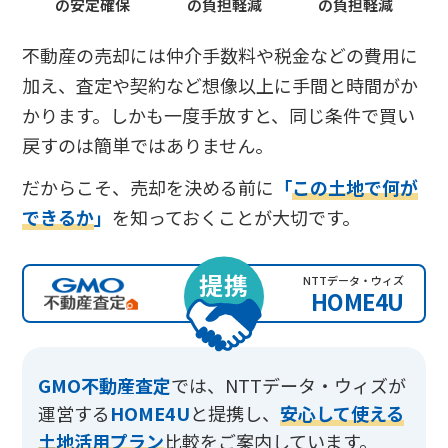
の安定確保
の負担軽減
の負担軽減
不動産の売却には仲介手数料や税金などの費用に
加え、査定や契約など想像以上に手間と時間がか
かります。しかも一度手放すと、同じ条件で買い
戻すのは簡単ではありません。
だからこそ、売却を決める前に
「
この土地で何が
できるか
」
を知っておくことが大切です。
提携
NTTデータ・ウィズ
HOME4U
GMO不動産査定
では、
NTTデータ・ウィズが
運営する
HOME4U
と提携し、
安心して使える
土地活用プラン
比較をご案内しています。