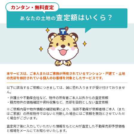
50.2万円/坪
（約
15.2万円/㎡
）です。
カンタン・無料査定
査定額はいくら？
あなたの
土地
の
本サービスは、ご本人またはご家族が所有されているマンション・戸建て・土地
の売却を検討されている個人のお客様を対象としたサービスです。
以下に該当するご依頼につきましては、誠に恐れ入りますが受け付けておりませ
ん。
弁護士や不動産会社など、物件の所有者ご本人以外からの査定依頼
競売物件の価格確認や資料収集など、売却を目的としない査定依頼
※ご依頼内容や物件情報の確認結果により、当該不動産が依頼者様ご本人（また
はご家族）の所有物件ではないと判断した場合にはご依頼を無効とさせていただ
く場合がございます。
査定完了後に入力していただいた情報をもとにAIが査定した不動産売却予想価格
と相場をメールにてお知らせいたします。