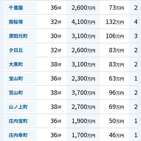
36
2,600
73
22
千里園
坪
万円
万円
32
4,100
132
40
南桜塚
坪
万円
万円
30
3,100
106
32
原田元町
坪
万円
万円
32
2,600
83
25
夕日丘
坪
万円
万円
38
3,100
83
25
大黒町
坪
万円
万円
36
2,300
63
19
宝山町
坪
万円
万円
38
3,700
96
29
宮山町
坪
万円
万円
38
2,700
69
21
山ノ上町
坪
万円
万円
36
1,900
50
15
庄内宝町
坪
万円
万円
36
1,700
46
14
庄内幸町
坪
万円
万円