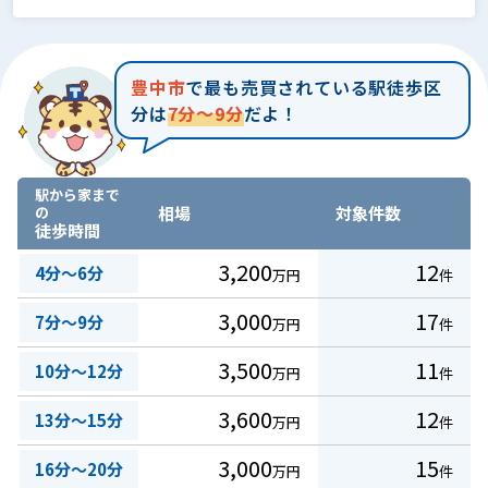
豊中市
で最も売買されている駅徒歩区
分は
7分～9分
だよ！
駅から家まで
の
相場
対象件数
徒歩時間
3,200
12
4分～6分
万円
件
3,000
17
7分～9分
万円
件
3,500
11
10分～12分
万円
件
3,600
12
13分～15分
万円
件
3,000
15
16分～20分
万円
件