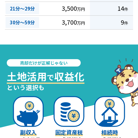
3,500
14
21分～29分
万円
件
3,700
9
30分～59分
万円
件
売却だけが正解じゃない
土地活用
収益化
で
という選択も
副収入
固定資産税
相続時