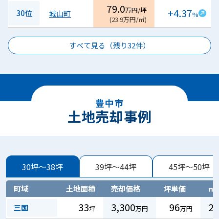
79.0
万円/坪
+4.37
30位
城山町
%
(
23.9
万円/㎡
)
すべて見る（残り
32
件）
豊中市
土地売却事例
30坪～38坪
39坪～44坪
45坪～50坪
町域
土地面積
売却価格
坪単価
㎡
33
3,300
96
29
三国
坪
万円
万円