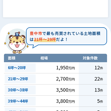
豊中市
で最も売買されている土地面積
は
21坪～29坪
だよ！
面積
相場
対象件数
1,950
12
6坪～20坪
万円
件
2,700
22
21坪～29坪
万円
件
3,500
13
30坪～38坪
万円
件
3,800
5
39坪～44坪
万円
件