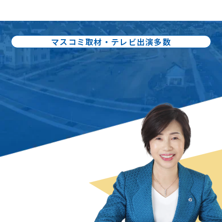
マスコミ取材・テレビ出演多数
出版書籍86冊：累計80万部出版
不動産売却の
スペシャリスト
曽根 恵子