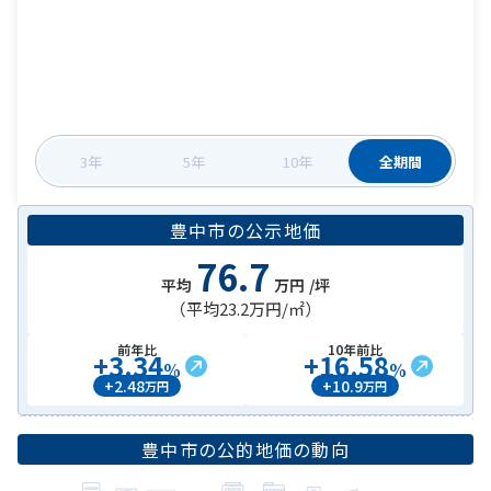
3年
5年
10年
全期間
豊中市
の
公示地価
76.7
平均
万円
/坪
（平均
23.2万円
/㎡）
前年比
10年前比
+
3.34
+
16.58
%
%
+
2.48
+
10.9
万円
万円
豊中市
の公的地価の動向