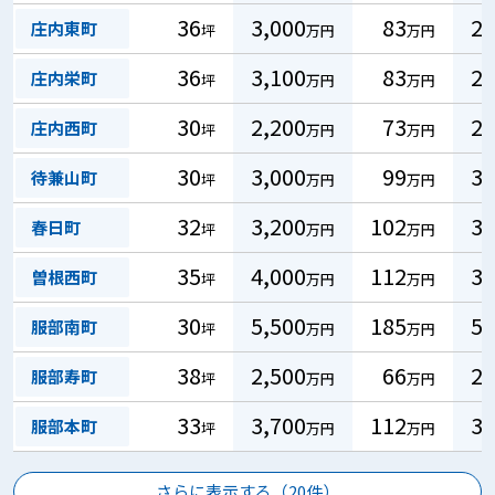
36
3,000
83
25
庄内東町
坪
万円
万円
36
3,100
83
25
庄内栄町
坪
万円
万円
30
2,200
73
22
庄内西町
坪
万円
万円
30
3,000
99
30
待兼山町
坪
万円
万円
32
3,200
102
31
春日町
坪
万円
万円
35
4,000
112
34
曽根西町
坪
万円
万円
30
5,500
185
56
服部南町
坪
万円
万円
38
2,500
66
20
服部寿町
坪
万円
万円
33
3,700
112
34
服部本町
坪
万円
万円
さらに表示する（
20
件）