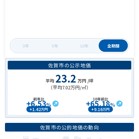
3年
5年
10年
全期間
佐賀市
の
公示地価
23.2
平均
万円
/坪
（平均
7.02万円
/㎡）
前年比
10年前比
+
6.53
+
65.18
%
%
+
1.42
+
9.16
万円
万円
佐賀市
の公的地価の動向