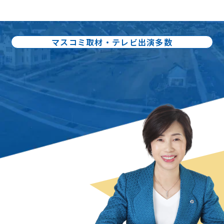
マスコミ取材・テレビ出演多数
出版書籍86冊：累計80万部出版
不動産売却の
スペシャリスト
曽根 恵子