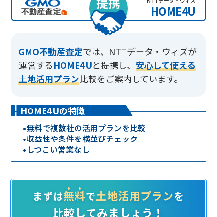
提携
NTTデータ・ウィズ
HOME4U
GMO不動産査定
では、
NTTデータ・ウィズが
運営する
HOME4U
と提携し、
安心して使える
土地活用プラン
比較をご案内しています。
HOME4Uの特徴
•
無料で複数社の活用プランを比較
•
収益性や条件を横並びチェック
•
しつこい営業なし
無料
土地活用プラン
まずは
で
を
比較してみましょう！