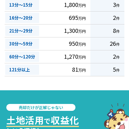
1,800
3
13分～15分
万円
件
695
2
16分～20分
万円
件
1,300
8
21分～29分
万円
件
950
26
30分～59分
万円
件
1,270
2
60分～120分
万円
件
81
5
121分以上
万円
件
売却だけが正解じゃない
土地活用
収益化
で