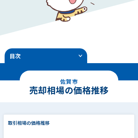
目次
1
.
売却相場の価格推移
佐賀市
2
.
エリア別地価ランキング
売却相場の価格推移
3
.
土地売却事例
4
.
面積別の相場価格
取引相場の価格推移
5
.
駅徒歩別の相場価格