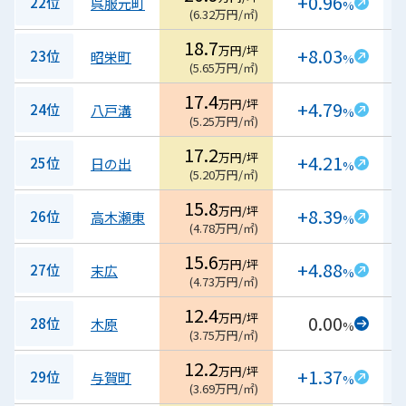
+0.96
22位
呉服元町
%
(
6.32
万円/㎡
)
18.7
万円/坪
+8.03
23位
昭栄町
%
(
5.65
万円/㎡
)
17.4
万円/坪
+4.79
24位
八戸溝
%
(
5.25
万円/㎡
)
17.2
万円/坪
+4.21
25位
日の出
%
(
5.20
万円/㎡
)
15.8
万円/坪
+8.39
26位
高木瀬東
%
(
4.78
万円/㎡
)
15.6
万円/坪
+4.88
27位
末広
%
(
4.73
万円/㎡
)
12.4
万円/坪
0.00
28位
木原
%
(
3.75
万円/㎡
)
12.2
万円/坪
+1.37
29位
与賀町
%
(
3.69
万円/㎡
)