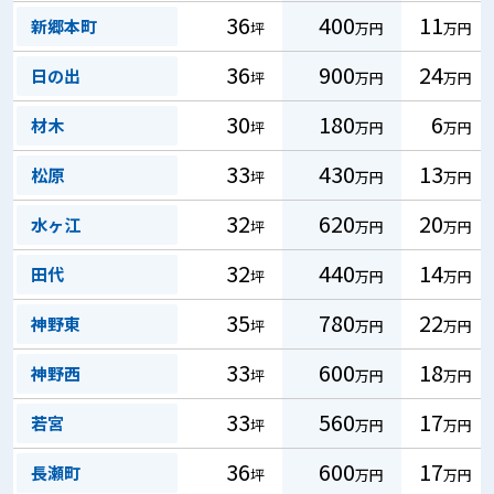
36
400
11
新郷本町
坪
万円
万円
36
900
24
日の出
坪
万円
万円
30
180
6
材木
坪
万円
万円
33
430
13
松原
坪
万円
万円
32
620
20
水ヶ江
坪
万円
万円
32
440
14
田代
坪
万円
万円
35
780
22
神野東
坪
万円
万円
33
600
18
神野西
坪
万円
万円
33
560
17
若宮
坪
万円
万円
36
600
17
長瀬町
坪
万円
万円