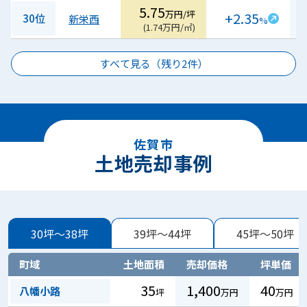
5.75
万円/坪
+2.35
30位
新栄西
%
(
1.74
万円/㎡
)
すべて見る（残り
2
件）
佐賀市
土地売却事例
30坪～38坪
39坪～44坪
45坪～50坪
町域
土地面積
売却価格
坪単価
35
1,400
40
八幡小路
坪
万円
万円