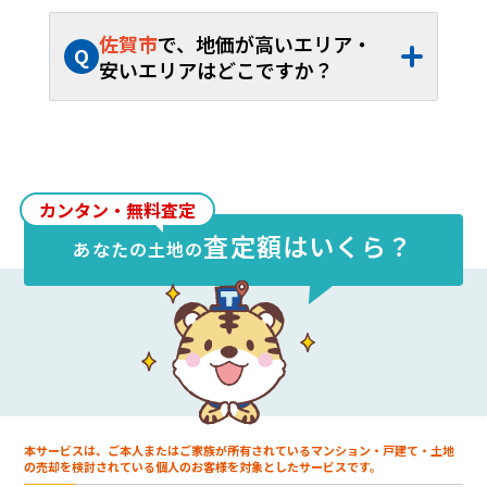
A
佐賀市
の土地売却相場は、約
23.2万円/坪
（約
1.54万円
～約
114.4万円/坪
）、平米単
佐賀市
で、地価が高いエリア・
Q
価約
7.02万円/㎡
（約
4,650円
～約
34.6万
安いエリアはどこですか？
円/㎡
）です。40坪から60坪であれば、お
A
佐賀市
内の土地売却相場が最も高いエリア
よそ約
928.3万円
～約
1,392万円
が取引の
は
駅前中央
で約
114.4万円/坪
（約
34.6万
目安となります。
円/㎡
）、最も安いエリアは
三瀬村藤原
で
約
1.54万円/坪
（約
4,650円/㎡
）です。
カンタン・無料査定
査定額はいくら？
あなたの
土地
の
本サービスは、ご本人またはご家族が所有されているマンション・戸建て・土地
の売却を検討されている個人のお客様を対象としたサービスです。