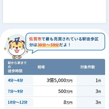
佐賀市
で最も売買されている駅徒歩区
分は
30分～59分
だよ！
駅から家まで
の
相場
対象件数
徒歩時間
3億5,000
1
4分～6分
万円
件
500
3
7分～9分
万円
件
8
3
10分～12分
万円
件