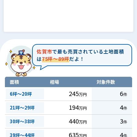
佐賀市
で最も売買されている土地面積
は
75坪～89坪
だよ！
面積
相場
対象件数
245
6
6坪～20坪
万円
件
194
4
21坪～29坪
万円
件
440
3
30坪～38坪
万円
件
635
4
39坪～44坪
万円
件