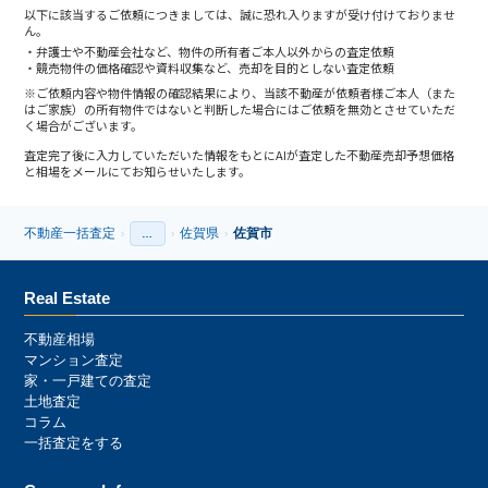
以下に該当するご依頼につきましては、誠に恐れ入りますが受け付けておりませ
ん。
弁護士や不動産会社など、物件の所有者ご本人以外からの査定依頼
競売物件の価格確認や資料収集など、売却を目的としない査定依頼
※ご依頼内容や物件情報の確認結果により、当該不動産が依頼者様ご本人（また
はご家族）の所有物件ではないと判断した場合にはご依頼を無効とさせていただ
く場合がございます。
査定完了後に入力していただいた情報をもとにAIが査定した不動産売却予想価格
と相場をメールにてお知らせいたします。
不動産一括査定
佐賀県
佐賀市
›
…
›
›
›
Real Estate
不動産相場
マンション査定
家・一戸建ての査定
土地査定
コラム
一括査定をする