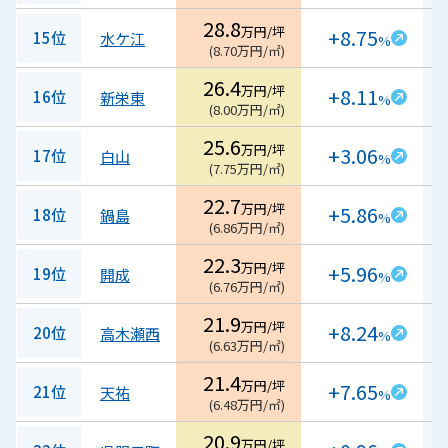
28.8
万円/坪
+8.75
15位
水ケ江
%
(
8.70
万円/㎡
)
26.4
万円/坪
+8.11
16位
新栄東
%
(
8.00
万円/㎡
)
25.6
万円/坪
+3.06
17位
白山
%
(
7.75
万円/㎡
)
22.7
万円/坪
+5.86
18位
鍋島
%
(
6.86
万円/㎡
)
22.3
万円/坪
+5.96
19位
開成
%
(
6.76
万円/㎡
)
21.9
万円/坪
+8.24
20位
高木瀬西
%
(
6.63
万円/㎡
)
21.4
万円/坪
+7.65
21位
天祐
%
(
6.48
万円/㎡
)
20.9
万円/坪