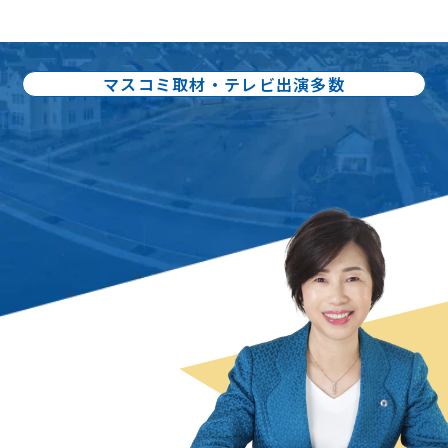
マスコミ取材・テレビ出演多数
出版書籍86冊：累計80万部出版
不動産売却の
スペシャリスト
曽根 恵子