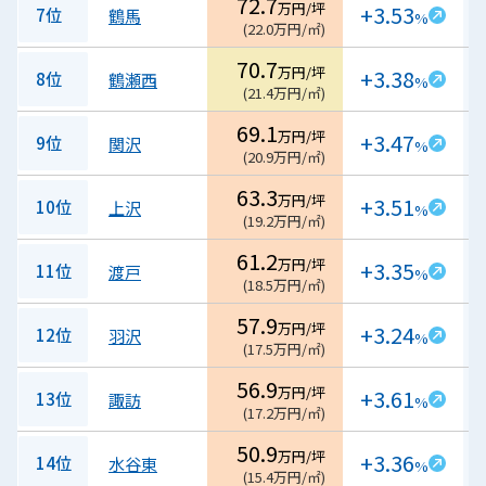
72.7
万円/坪
+3.53
7位
鶴馬
%
(
22.0
万円/㎡
)
70.7
万円/坪
+3.38
8位
鶴瀬西
%
(
21.4
万円/㎡
)
69.1
万円/坪
+3.47
9位
関沢
%
(
20.9
万円/㎡
)
63.3
万円/坪
+3.51
10位
上沢
%
(
19.2
万円/㎡
)
61.2
万円/坪
+3.35
11位
渡戸
%
(
18.5
万円/㎡
)
57.9
万円/坪
+3.24
12位
羽沢
%
(
17.5
万円/㎡
)
56.9
万円/坪
+3.61
13位
諏訪
%
(
17.2
万円/㎡
)
50.9
万円/坪
+3.36
14位
水谷東
%
(
15.4
万円/㎡
)