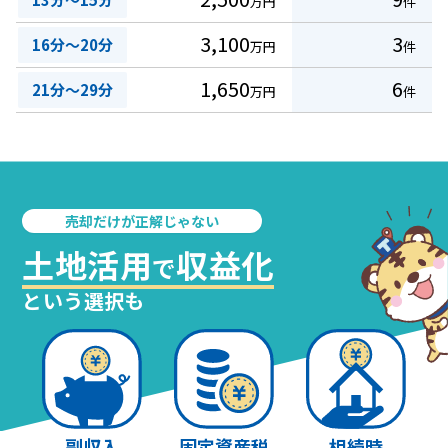
万円
件
3,100
3
16分～20分
万円
件
1,650
6
21分～29分
万円
件
売却だけが正解じゃない
土地活用
収益化
で
という選択も
副収入
固定資産税
相続時