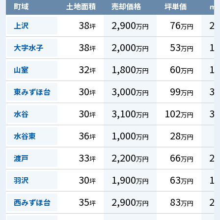
町域
土地面積
売却価格
坪単価
㎡
38
2,900
76
23
上沢
坪
万円
万円
38
2,000
53
16
大字水子
坪
万円
万円
32
1,800
60
18
山室
坪
万円
万円
30
3,000
99
30
東みずほ台
坪
万円
万円
30
3,100
102
31
水谷
坪
万円
万円
36
1,000
28
9
水谷東
坪
万円
万円
33
2,200
66
20
渡戸
坪
万円
万円
30
1,900
63
19
羽沢
坪
万円
万円
35
2,900
83
25
西みずほ台
坪
万円
万円