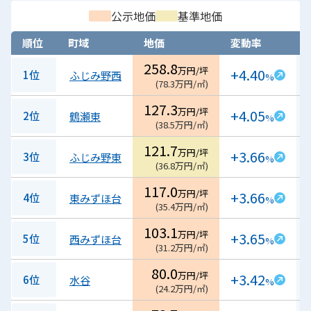
公示地価
基準地価
順位
町域
地価
変動率
258.8
万円/坪
+4.40
1位
ふじみ野西
%
(
78.3
万円/㎡
)
127.3
万円/坪
+4.05
2位
鶴瀬東
%
(
38.5
万円/㎡
)
121.7
万円/坪
+3.66
3位
ふじみ野東
%
(
36.8
万円/㎡
)
117.0
万円/坪
+3.66
4位
東みずほ台
%
(
35.4
万円/㎡
)
103.1
万円/坪
+3.65
5位
西みずほ台
%
(
31.2
万円/㎡
)
80.0
万円/坪
+3.42
6位
水谷
%
(
24.2
万円/㎡
)