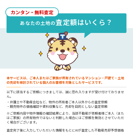
万円/㎡
）、最も安いエリアは
東大久保
で
約
19.2万円/坪
（約
5.82万円/㎡
）です。
カンタン・無料査定
査定額はいくら？
あなたの
土地
の
本サービスは、ご本人またはご家族が所有されているマンション・戸建て・土地
の売却を検討されている個人のお客様を対象としたサービスです。
以下に該当するご依頼につきましては、誠に恐れ入りますが受け付けておりませ
ん。
弁護士や不動産会社など、物件の所有者ご本人以外からの査定依頼
競売物件の価格確認や資料収集など、売却を目的としない査定依頼
※ご依頼内容や物件情報の確認結果により、当該不動産が依頼者様ご本人（また
はご家族）の所有物件ではないと判断した場合にはご依頼を無効とさせていただ
く場合がございます。
査定完了後に入力していただいた情報をもとにAIが査定した不動産売却予想価格