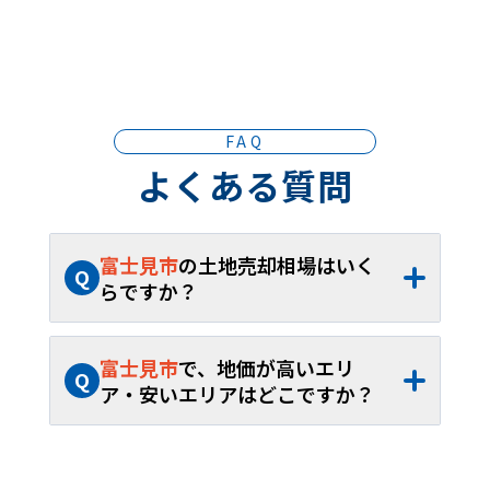
FAQ
よくある質問
富士見市
の土地売却相場はいく
Q
らですか？
A
富士見市
の土地売却相場は、約
68.1万円/
坪
（約
19.2万円
～約
258.8万円/坪
）、平米
富士見市
で、地価が高いエリ
Q
単価約
20.6万円/㎡
（約
5.82万円
～約
78.3
ア・安いエリアはどこですか？
万円/㎡
）です。40坪から60坪であれば、
A
富士見市
内の土地売却相場が最も高いエリ
およそ約
2,724万円
～約
4,086万円
が取引
アは
ふじみ野西
で約
258.8万円/坪
（約
78.3
の目安となります。