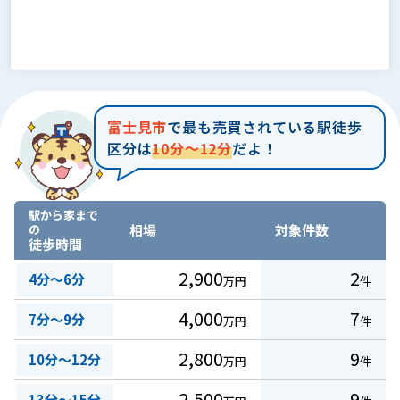
富士見市
で最も売買されている駅徒歩
区分は
10分～12分
だよ！
駅から家まで
の
相場
対象件数
徒歩時間
2,900
2
4分～6分
万円
件
4,000
7
7分～9分
万円
件
2,800
9
10分～12分
万円
件
2,500
9
13分～15分