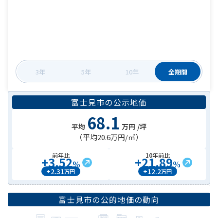
3年
5年
10年
全期間
富士見市
の
公示地価
68.1
平均
万円
/坪
（平均
20.6万円
/㎡）
前年比
10年前比
+
3.52
+
21.89
%
%
+
2.31
+
12.2
万円
万円
富士見市
の公的地価の動向