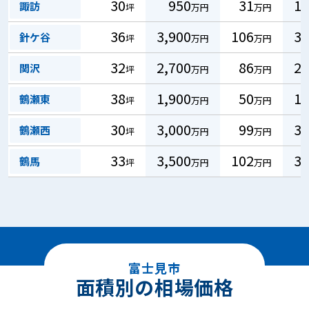
30
950
31
10
諏訪
坪
万円
万円
36
3,900
106
32
針ケ谷
坪
万円
万円
32
2,700
86
26
関沢
坪
万円
万円
38
1,900
50
15
鶴瀬東
坪
万円
万円
30
3,000
99
30
鶴瀬西
坪
万円
万円
33
3,500
102
31
鶴馬
坪
万円
万円
富士見市
面積別の相場価格