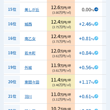
12.6
万円/坪
0.00
15位
美しが丘
%
(
3.80
万円/㎡
)
12.4
万円/坪
+2.46
16位
城西
%
(
3.75
万円/㎡
)
12.4
万円/坪
+0.81
16位
南乙女
%
(
3.75
万円/㎡
)
12.0
万円/坪
+0.84
18位
若木町
%
(
3.62
万円/㎡
)
11.9
万円/坪
+0.56
19位
外城
%
(
3.61
万円/㎡
)
11.4
万円/坪
+1.17
20位
東間々田
%
(
3.46
万円/㎡
)
11.0
万円/坪
+0.61
21位
羽川
%
(
3.32
万円/㎡
)
10.2
万円/坪