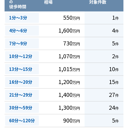
の
相場
対象件数
徒歩時間
550
1
1分～3分
万円
件
1,600
4
4分～6分
万円
件
730
5
7分～9分
万円
件
1,070
2
10分～12分
万円
件
1,015
10
13分～15分
万円
件
1,200
15
16分～20分
万円
件
1,400
27
21分～29分
万円
件
1,300
24
30分～59分
万円
件
900
5
60分～120分
万円
件