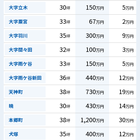
30
150
5
大字立木
坪
万円
万円
33
67
2
大字粟宮
坪
万円
万円
35
300
9
大字羽川
坪
万円
万円
32
100
3
大字間々田
坪
万円
万円
33
150
5
大字雨ケ谷
坪
万円
万円
36
440
12
大字雨ケ谷新田
坪
万円
万円
38
730
19
天神町
坪
万円
万円
30
430
14
暁
坪
万円
万円
38
1,200
30
本郷町
坪
万円
万円
35
400
12
犬塚
坪
万円
万円