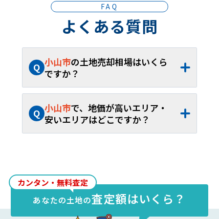
FAQ
よくある質問
小山市
の土地売却相場はいくら
Q
ですか？
A
小山市
の土地売却相場は、約
13.1万円/坪
（約
3.41万円
～約
34.5万円/坪
）、平米単
小山市
で、地価が高いエリア・
Q
価約
3.97万円/㎡
（約
1.03万円
～約
10.4万
安いエリアはどこですか？
円/㎡
）です。40坪から60坪であれば、お
A
小山市
内の土地売却相場が最も高いエリア
よそ約
525.0万円
～約
787.4万円
が取引の
は
城山町
で約
34.5万円/坪
（約
10.4万円/
目安となります。
㎡
）、最も安いエリアは
東野田
で約
3.41万
円/坪
（約
1.03万円/㎡
）です。
カンタン・無料査定
査定額はいくら？
あなたの
土地
の