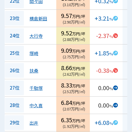
+0.32
22位
間々田
%
(
3.10
万円/㎡
)
9.57
万円/坪
+3.21
23位
横倉新田
%
(
2.90
万円/㎡
)
9.52
万円/坪
-2.37
24位
大行寺
%
(
2.88
万円/㎡
)
9.09
万円/坪
+1.85
25位
塚崎
%
(
2.75
万円/㎡
)
8.66
万円/坪
-0.38
26位
扶桑
%
(
2.62
万円/㎡
)
8.33
万円/坪
0.00
27位
千駄塚
%
(
2.52
万円/㎡
)
6.84
万円/坪
0.00
28位
中久喜
%
(
2.07
万円/㎡
)
6.35
万円/坪
+6.08
29位
出井
%
(
1.92
万円/㎡
)