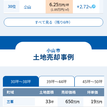
6.25
万円/坪
+2.72
30位
小山
%
(
1.89
万円/㎡
)
すべて見る（残り
6
件）
小山市
土地売却事例
30坪～38坪
39坪～44坪
45坪～50坪
町域
土地面積
売却価格
坪単価
33
650
19
三峯
坪
万円
万円