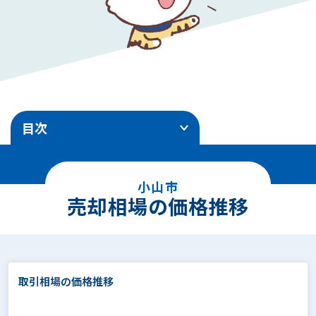
目次
1
.
売却相場の価格推移
小山市
2
.
エリア別地価ランキング
売却相場の価格推移
3
.
土地売却事例
4
.
面積別の相場価格
取引相場の価格推移
5
.
駅徒歩別の相場価格