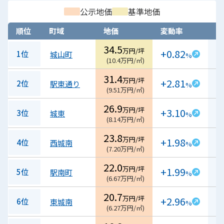
公示地価
基準地価
順位
町域
地価
変動率
詳
34.5
万円/坪
+0.82
1位
城山町
%
(
10.4
万円/㎡
)
31.4
万円/坪
+2.81
2位
駅東通り
%
(
9.51
万円/㎡
)
26.9
万円/坪
+3.10
3位
城東
%
(
8.14
万円/㎡
)
23.8
万円/坪
+1.98
4位
西城南
%
(
7.20
万円/㎡
)
22.0
万円/坪
+1.99
5位
駅南町
%
(
6.67
万円/㎡
)
20.7
万円/坪
+2.96
6位
東城南
%
(
6.27
万円/㎡
)