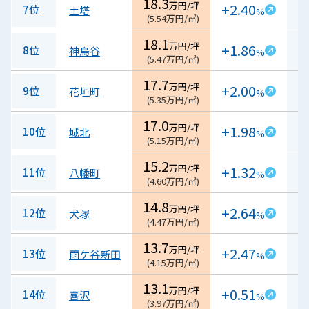
18.3
万円/坪
+2.40
7位
土塔
%
(
5.54
万円/㎡
)
18.1
万円/坪
+1.86
8位
神鳥谷
%
(
5.47
万円/㎡
)
17.7
万円/坪
+2.00
9位
花垣町
%
(
5.35
万円/㎡
)
17.0
万円/坪
+1.98
10位
城北
%
(
5.15
万円/㎡
)
15.2
万円/坪
+1.32
11位
八幡町
%
(
4.60
万円/㎡
)
14.8
万円/坪
+2.64
12位
犬塚
%
(
4.47
万円/㎡
)
13.7
万円/坪
+2.47
13位
雨ケ谷新田
%
(
4.15
万円/㎡
)
13.1
万円/坪
+0.51
14位
喜沢
%
(
3.97
万円/㎡
)