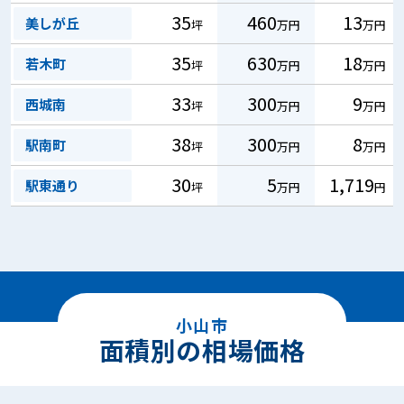
35
460
13
美しが丘
坪
万円
万円
35
630
18
若木町
坪
万円
万円
33
300
9
西城南
坪
万円
万円
38
300
8
駅南町
坪
万円
万円
30
5
1,719
駅東通り
坪
万円
円
小山市
面積別の相場価格