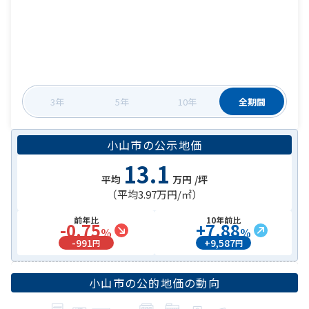
3年
5年
10年
全期間
小山市
の
公示地価
13.1
平均
万円
/坪
（平均
3.97万円
/㎡）
前年比
10年前比
-0.75
+
7.88
%
%
-
991
+
9,587
円
円
小山市
の公的地価の動向