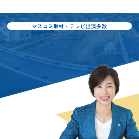
マスコミ取材・テレビ出演多数
出版書籍86冊：累計80万部出版
不動産売却の
スペシャリスト
曽根 恵子