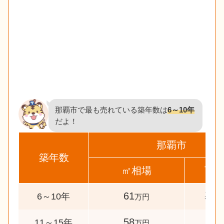
那覇市で最も売れている築年数は
6～10年
だよ！
那覇市
築年数
㎡相場
下
61
基
6～10年
万円
58
-4.
11～15年
万円