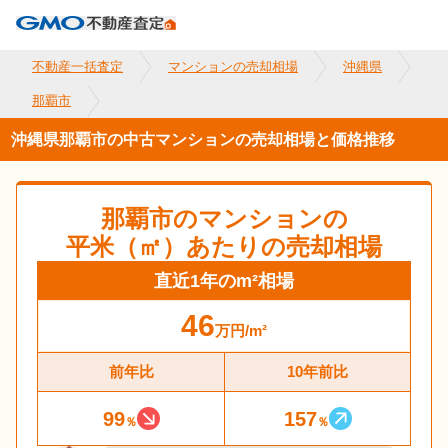
不動産一括査定
マンションの売却相場
沖縄県
那覇市
沖縄県那覇市の中古マンションの売却相場と価格推移
那覇市
のマンションの
平米（㎡）あたりの売却相場
直近1年のm²相場
46
万円
/m²
前年比
10年前比
99
157
％
％