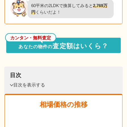
60平米の2LDKで換算してみると
2,769万
円
くらいだよ！
カンタン・無料査定
査定額はいくら？
あなたの物件の
目次
目次を表示する
相場価格の推移