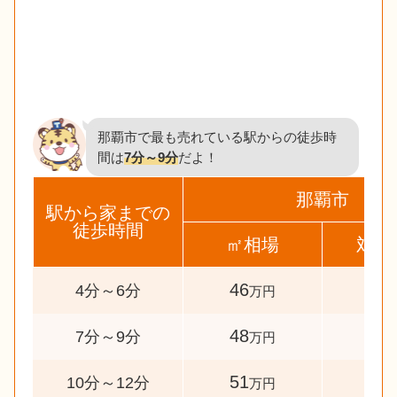
那覇市で最も売れている駅からの徒歩時
間は
7分～9分
だよ！
那覇市
駅から家までの
徒歩時間
㎡相場
対象
46
36
4分～6分
万円
48
47
7分～9分
万円
51
37
10分～12分
万円