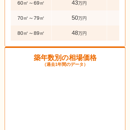
43
46
60㎡～69㎡
万円
50
78
70㎡～79㎡
万円
48
49
80㎡～89㎡
万円
築年数別の相場価格
（過去1年間のデータ）