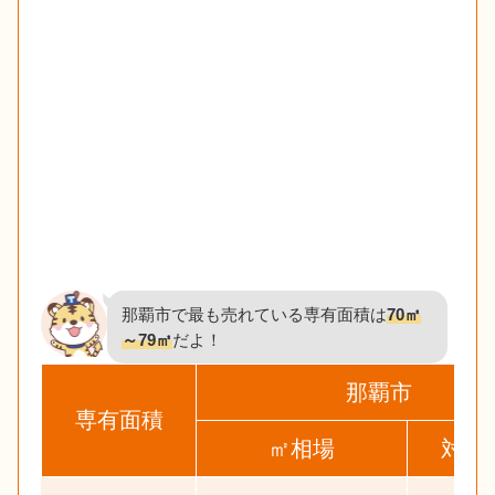
那覇市で最も売れている専有面積は
70㎡
～79㎡
だよ！
那覇市
専有面積
㎡相場
対象