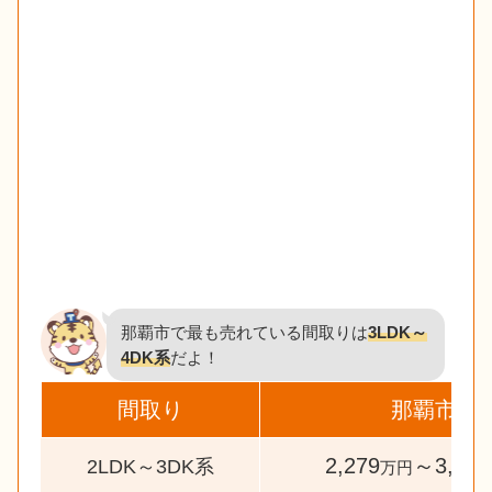
那覇市で最も売れている間取りは
3LDK～
4DK系
だよ！
間取り
那覇市
2,279
～3,190
2LDK～3DK系
万円