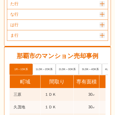
た行
な行
は行
ま行
那覇市
のマンション売却事例
1R～1DK系
1LDK～2DK系
2LDK～3DK系
3LDK～4DK系
4LDK～
町域
間取り
専有面積
売
三原
１ＤＫ
30
㎡
久茂地
１ＤＫ
30
㎡