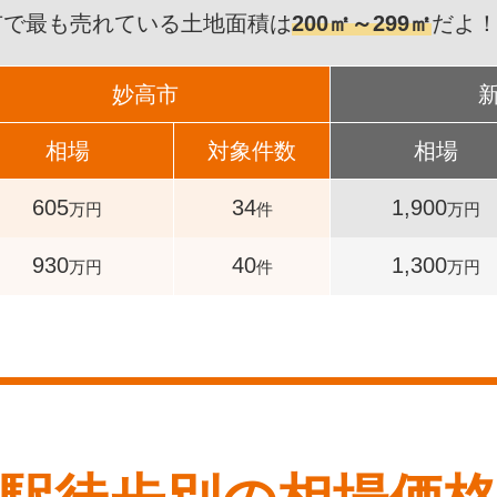
市で最も売れている土地面積は
200㎡～299㎡
だよ
妙高市
相場
対象件数
相場
605
34
1,900
万円
件
万円
930
40
1,300
万円
件
万円