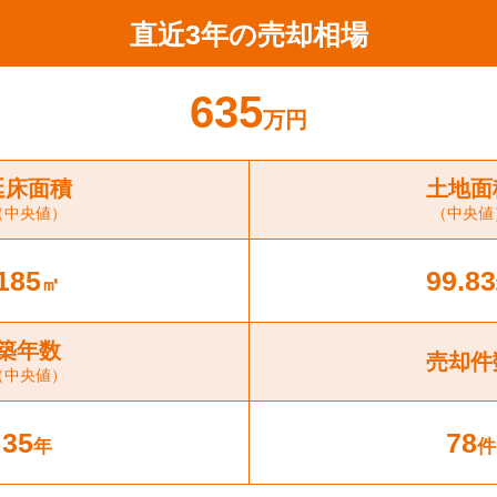
直近3年の売却相場
635
万円
延床面積
土地面
（中央値）
（中央値
185
99.83
㎡
築年数
売却件
（中央値）
35
78
年
件