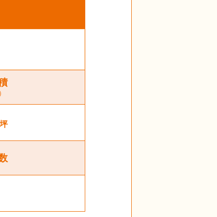
積
）
坪
数