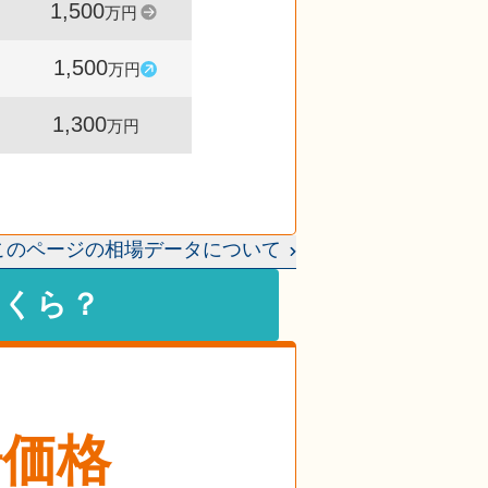
1,500
1,376
100
万円
件
%
1,500
1,260
115
万円
件
%
1,300
1,230
-
万円
件
このページの相場データについて
いくら？
場価格