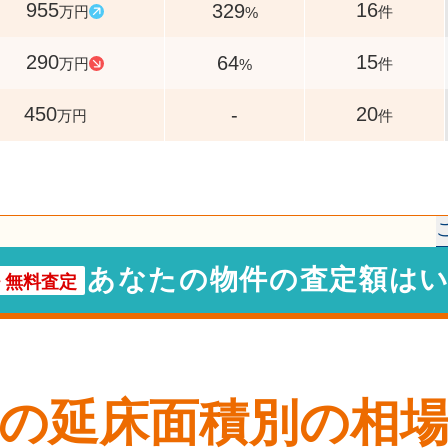
955
16
329
万円
件
%
290
15
64
万円
件
%
450
20
-
万円
件
あなたの物件の査定額は
・
無料査定
の延床面積別の相