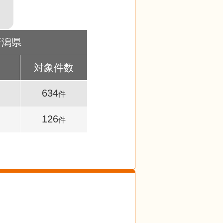
！
新潟県
対象件数
634
件
126
件