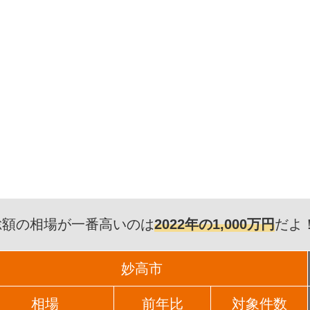
総額の相場が一番高いのは
2022年の1,000万円
だよ
妙高市
相場
前年比
対象件数