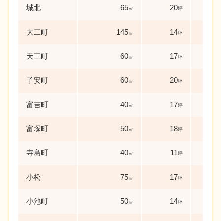
城北
65
20
40
㎡
坪
大工町
145
14
34
㎡
坪
天王町
60
17
0
㎡
坪
年
子安町
60
20
35
㎡
坪
富吉町
40
17
13
㎡
坪
富塚町
50
18
29
㎡
坪
寺島町
40
11
8
㎡
坪
年
小松
75
17
26
㎡
坪
小池町
50
14
41
㎡
坪