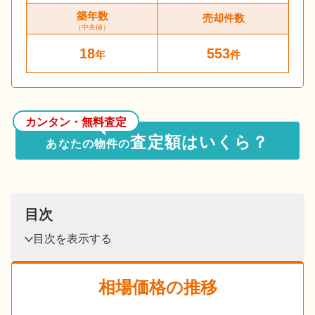
築年数
売却件数
（中央値）
18
553
年
件
カンタン・無料査定
査定額はいくら？
あなたの物件の
目次
目次を表示する
相場価格の推移