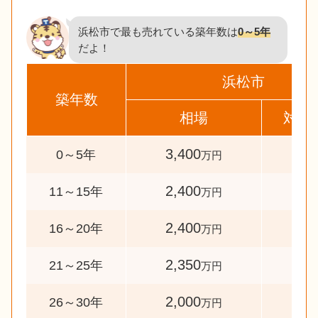
浜松市で最も売れている築年数は
0～5年
だよ！
浜松市
築年数
相場
対象
3,400
183
0～5年
万円
2,400
42
11～15年
万円
2,400
47
16～20年
万円
2,350
48
21～25年
万円
2,000
50
26～30年
万円