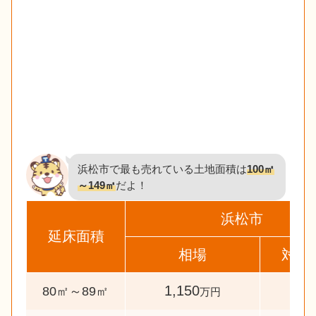
浜松市で最も売れている土地面積は
100㎡
～149㎡
だよ！
浜松市
延床面積
相場
対象
1,150
36
80㎡～89㎡
万円