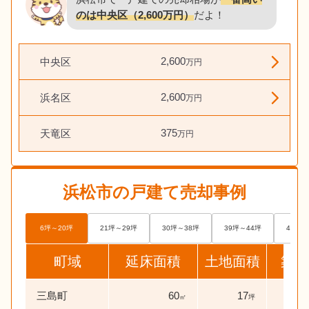
のは中央区（2,600万円）
だよ！
2,600
中央区
万円
2,600
浜名区
万円
375
天竜区
万円
浜松市
の戸建て売却事例
6坪～20坪
21坪～29坪
30坪～38坪
39坪～44坪
45坪～
町域
延床面積
土地面積
築年
三島町
60
17
38
㎡
坪