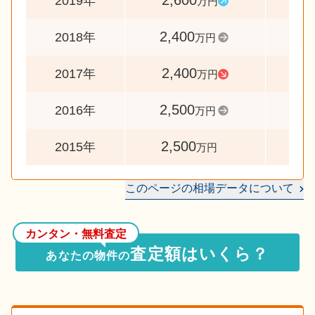
2,600
10
2019年
万円
2,400
10
2018年
万円
2,400
9
2017年
万円
2,500
10
2016年
万円
2,500
2015年
万円
このページの相場データについて
カンタン・無料査定
査定額はいくら？
あなたの物件の