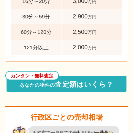
3,000
41
16分～20分
万円
2,900
15
30分～59分
万円
2,500
10
60分～120分
万円
2,000
33
121分以上
万円
カンタン・無料査定
査定額はいくら？
あなたの物件の
行政区ごとの売却相場
浜松市で一戸建ての売却相場が
一番高い