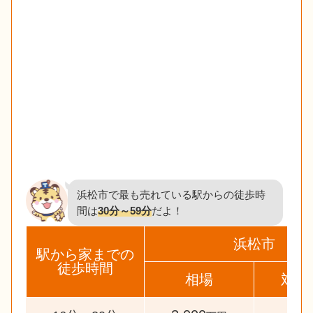
浜松市で最も売れている駅からの徒歩時
間は
30分～59分
だよ！
浜松市
駅から家までの
徒歩時間
相場
対象