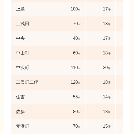
上島
100
17
38
㎡
坪
上浅田
70
18
0
㎡
坪
年
中央
40
17
19
㎡
坪
中山町
60
18
43
㎡
坪
中沢町
110
20
34
㎡
坪
二俣町二俣
120
18
58
㎡
坪
住吉
55
14
38
㎡
坪
佐藤
80
18
53
㎡
坪
元浜町
70
15
56
㎡
坪