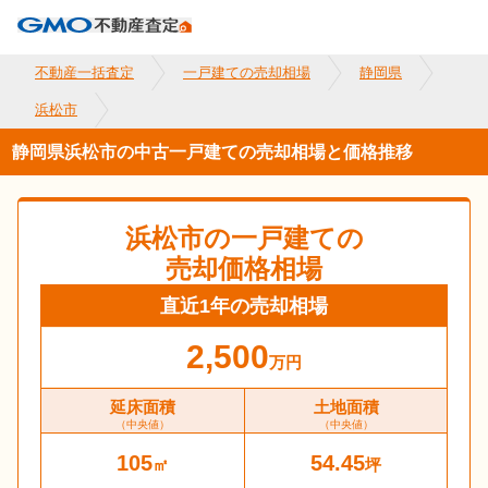
不動産一括査定
一戸建ての売却相場
静岡県
浜松市
静岡県浜松市の中古一戸建ての売却相場と価格推移
浜松市
の一戸建ての
売却価格相場
直近1年の売却相場
2,500
万円
延床面積
土地面積
（中央値）
（中央値）
105
54.45
㎡
坪