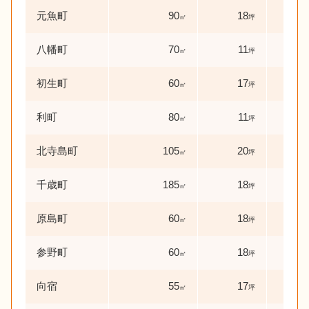
元魚町
90
18
24
㎡
坪
八幡町
70
11
51
㎡
坪
初生町
60
17
38
㎡
坪
利町
80
11
27
㎡
坪
北寺島町
105
20
25
㎡
坪
千歳町
185
18
38
㎡
坪
原島町
60
18
30
㎡
坪
参野町
60
18
37
㎡
坪
向宿
55
17
41
㎡
坪