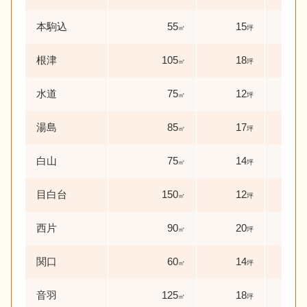
本駒込
55
15
42
㎡
坪
根津
105
18
13
㎡
坪
水道
75
12
0
㎡
坪
年
湯島
85
17
59
㎡
坪
白山
75
14
22
㎡
坪
目白台
150
12
11
㎡
坪
西片
90
20
60
㎡
坪
関口
60
14
57
㎡
坪
音羽
125
18
1
㎡
坪
年