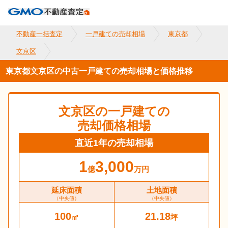
不動産一括査定
一戸建ての売却相場
東京都
文京区
東京都文京区の中古一戸建ての売却相場と価格推移
文京区
の一戸建ての
売却価格相場
直近1年の売却相場
1
3,000
億
万円
延床面積
土地面積
（中央値）
（中央値）
100
21.18
㎡
坪