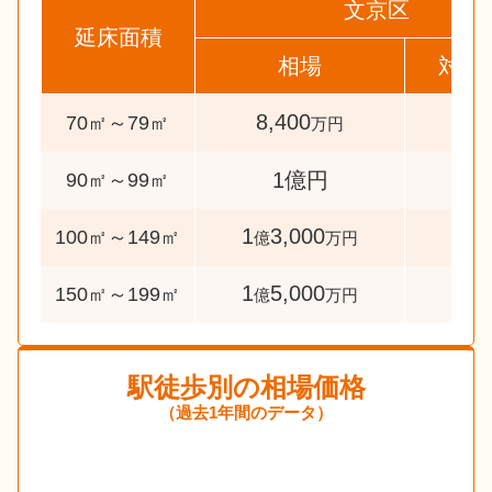
文京区
延床面積
相場
対象
8,400
31
70㎡～79㎡
万円
34
1億円
90㎡～99㎡
1
3,000
104
100㎡～149㎡
億
万円
1
5,000
44
150㎡～199㎡
億
万円
駅徒歩別の相場価格
（過去1年間のデータ）