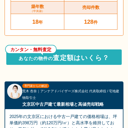
築年数
売却件数
（中央値）
18
128
年
件
カンタン・無料査定
査定額はいくら？
あなたの物件の
専門家からの解説
荒木 杏奈
｜
アンナアドバイザーズ株式会社
代表取締役
/ 宅地建
物取引士
文京区中古戸建て最新相場と高値売却戦略
2025年の文京区における中古一戸建ての価格相場は、坪
単価約398万円（約120万円/㎡）と高水準を維持してお