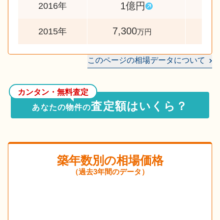
1億円
13
2016年
7,300
2015年
万円
このページの相場データについて
カンタン・無料査定
査定額はいくら？
あなたの物件の
築年数別の相場価格
（過去3年間のデータ）