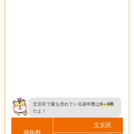
文京区で最も売れている築年数は
0～5年
だよ！
文京区
築年数