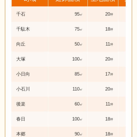
千石
95
20
19
㎡
坪
千駄木
75
18
8
㎡
坪
年
向丘
50
11
42
㎡
坪
大塚
100
20
11
㎡
坪
小日向
85
17
9
㎡
坪
年
小石川
110
20
13
㎡
坪
後楽
60
11
0
㎡
坪
年
春日
100
18
0
㎡
坪
年
本郷
90
18
38
㎡
坪