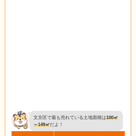
文京区で最も売れている土地面積は
100㎡
～149㎡
だよ！