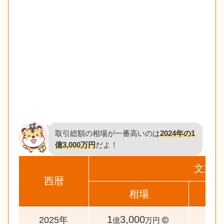
取引総額の相場が一番高いのは
2024年の1
億3,000万円
だよ！
文京区
西暦
相場
前
1
3,000
10
2025年
億
万円