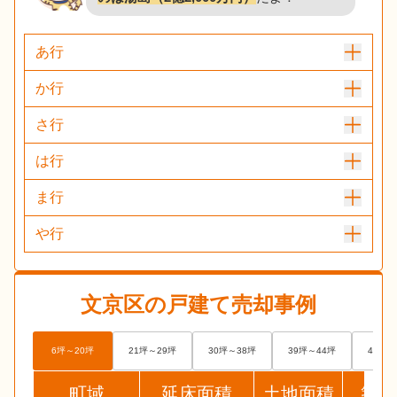
あ行
か行
さ行
は行
ま行
や行
文京区
の戸建て売却事例
6坪～20坪
21坪～29坪
30坪～38坪
39坪～44坪
45坪～
町域
延床面積
土地面積
築年