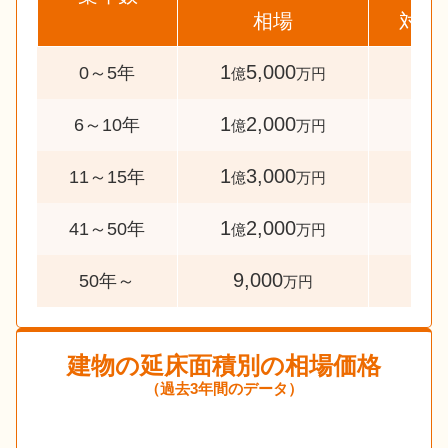
相場
対象
1
5,000
74
0～5年
億
万円
1
2,000
36
6～10年
億
万円
1
3,000
34
11～15年
億
万円
1
2,000
34
41～50年
億
万円
9,000
73
50年～
万円
建物の延床面積別の相場価格
（過去3年間のデータ）