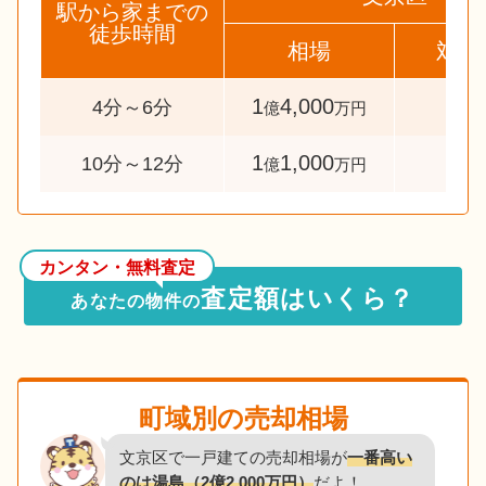
駅から家までの
徒歩時間
相場
対象
1
4,000
34
4分～6分
億
万円
1
1,000
57
10分～12分
億
万円
カンタン・無料査定
査定額はいくら？
あなたの物件の
町域別の売却相場
文京区で一戸建ての売却相場が
一番高い
のは湯島（2億2,000万円）
だよ！