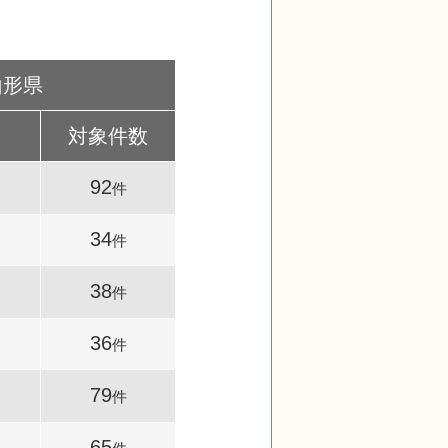
山形県
対象件数
92
件
34
件
38
件
36
件
79
件
65