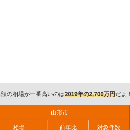
総額の相場が一番高いのは
2019年の2,700万円
だよ
山形市
相場
前年比
対象件数