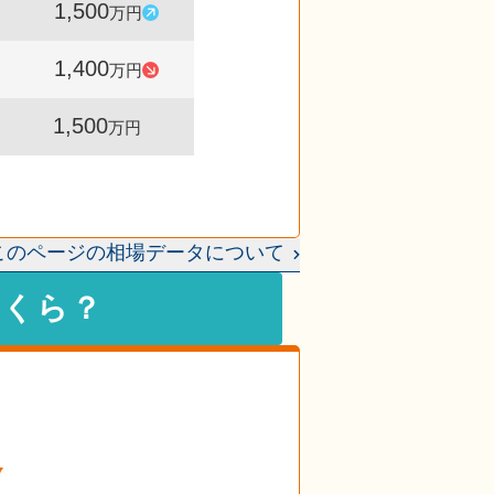
1,500
535
107
万円
件
%
1,400
525
93
万円
件
%
1,500
519
-
万円
件
このページの相場データについて
いくら？
格