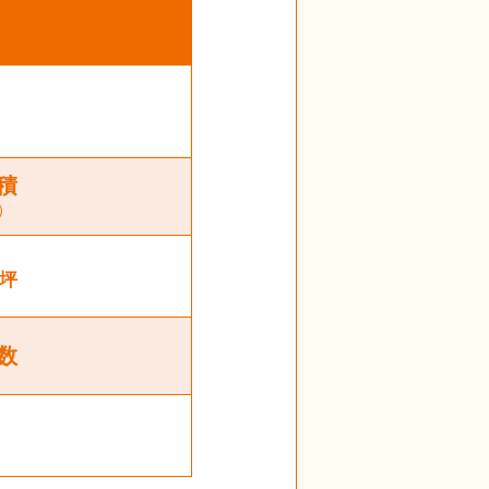
積
）
坪
数