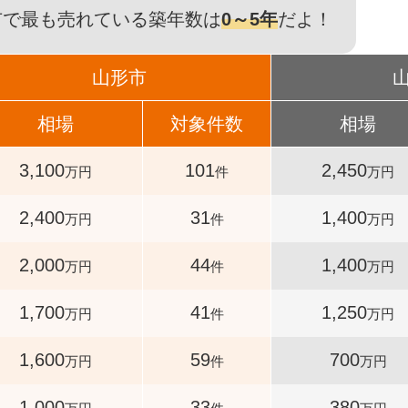
市で最も売れている築年数は
0～5年
だよ！
山形市
相場
対象件数
相場
3,100
101
2,450
万円
件
万円
2,400
31
1,400
万円
件
万円
2,000
44
1,400
万円
件
万円
1,700
41
1,250
万円
件
万円
1,600
59
700
万円
件
万円
1,000
33
380