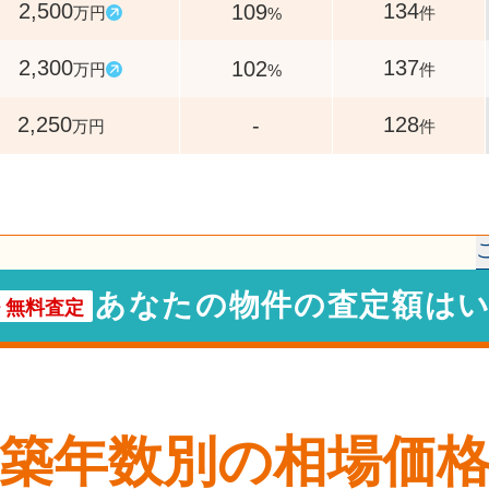
2,500
134
109
万円
件
%
2,300
137
102
万円
件
%
2,250
128
-
万円
件
あなたの物件の査定額は
・
無料査定
築年数別の相場価