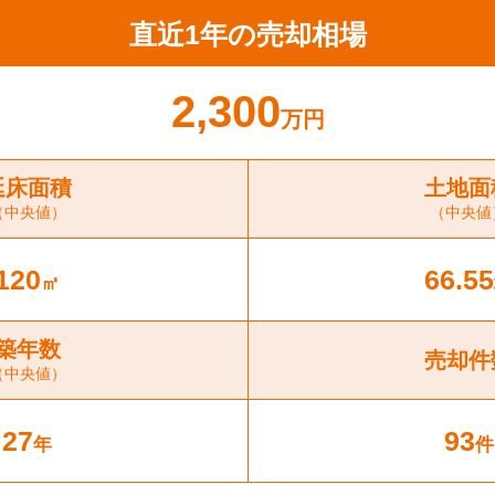
直近1年の売却相場
2,300
万円
延床面積
土地面
（中央値）
（中央値
120
66.55
㎡
築年数
売却件
（中央値）
27
93
年
件