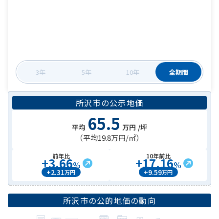
3年
5年
10年
全期間
所沢市
の
公示地価
65.5
平均
万円
/坪
（平均
19.8万円
/㎡）
前年比
10年前比
+
3.66
+
17.16
%
%
+
2.31
+
9.59
万円
万円
所沢市
の公的地価の動向