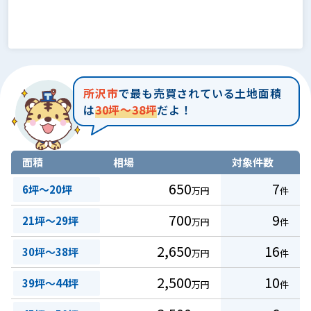
所沢市
で最も売買されている土地面積
は
30坪～38坪
だよ！
面積
相場
対象件数
650
7
6坪～20坪
万円
件
700
9
21坪～29坪
万円
件
2,650
16
30坪～38坪
万円
件
2,500
10
39坪～44坪
万円
件