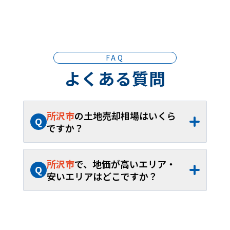
FAQ
よくある質問
所沢市
の土地売却相場はいくら
Q
ですか？
A
所沢市
の土地売却相場は、約
65.5万円/坪
（約
15.2万円
～約
462.8万円/坪
）、平米単
所沢市
で、地価が高いエリア・
Q
価約
19.8万円/㎡
（約
4.59万円
～約
140.0万
安いエリアはどこですか？
円/㎡
）です。40坪から60坪であれば、お
A
所沢市
内の土地売却相場が最も高いエリア
よそ約
2,618万円
～約
3,927万円
が取引の
は
日吉町
で約
462.8万円/坪
（約
140.0万円/
目安となります。
㎡
）、最も安いエリアは
下富
で約
15.2万