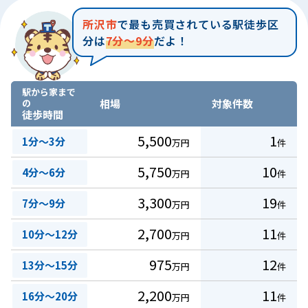
所沢市
で最も売買されている駅徒歩区
分は
7分～9分
だよ！
駅から家まで
の
相場
対象件数
徒歩時間
5,500
1
1分～3分
万円
件
5,750
10
4分～6分
万円
件
3,300
19
7分～9分
万円
件
2,700
11
10分～12分
万円
件
975
12
13分～15分
万円
件
2,200
11
16分～20分
万円
件