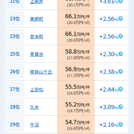
+3.61
21位
上新井
%
(
20.1
万円/㎡
)
66.1
万円/坪
+2.56
23位
美原町
%
(
20.0
万円/㎡
)
66.1
万円/坪
+2.56
23位
宮本町
%
(
20.0
万円/㎡
)
58.8
万円/坪
+2.30
25位
青葉台
%
(
17.8
万円/㎡
)
56.9
万円/坪
+2.38
26位
東狭山ケ丘
%
(
17.2
万円/㎡
)
55.5
万円/坪
+2.44
27位
上安松
%
(
16.8
万円/㎡
)
55.2
万円/坪
+3.09
28位
久米
%
(
16.7
万円/㎡
)
54.7
万円/坪
+2.16
29位
牛沼
%
(
16.6
万円/㎡
)