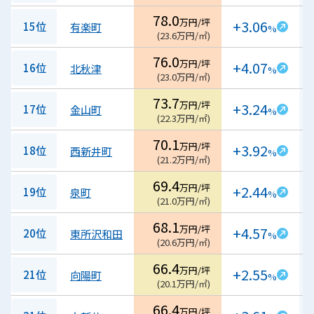
78.0
万円/坪
+3.06
15位
有楽町
%
(
23.6
万円/㎡
)
76.0
万円/坪
+4.07
16位
北秋津
%
(
23.0
万円/㎡
)
73.7
万円/坪
+3.24
17位
金山町
%
(
22.3
万円/㎡
)
70.1
万円/坪
+3.92
18位
西新井町
%
(
21.2
万円/㎡
)
69.4
万円/坪
+2.44
19位
泉町
%
(
21.0
万円/㎡
)
68.1
万円/坪
+4.57
20位
東所沢和田
%
(
20.6
万円/㎡
)
66.4
万円/坪
+2.55
21位
向陽町
%
(
20.1
万円/㎡
)
66.4
万円/坪