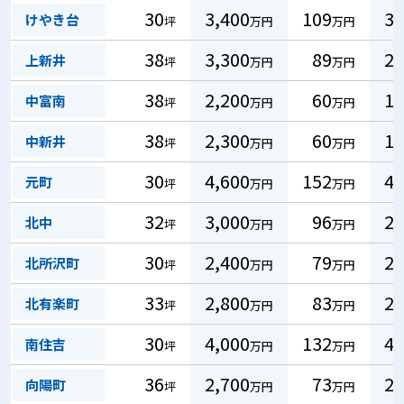
30
3,400
109
33
けやき台
坪
万円
万円
38
3,300
89
27
上新井
坪
万円
万円
38
2,200
60
18
中富南
坪
万円
万円
38
2,300
60
18
中新井
坪
万円
万円
30
4,600
152
46
元町
坪
万円
万円
32
3,000
96
29
北中
坪
万円
万円
30
2,400
79
24
北所沢町
坪
万円
万円
33
2,800
83
25
北有楽町
坪
万円
万円
30
4,000
132
40
南住吉
坪
万円
万円
36
2,700
73
22
向陽町
坪
万円
万円