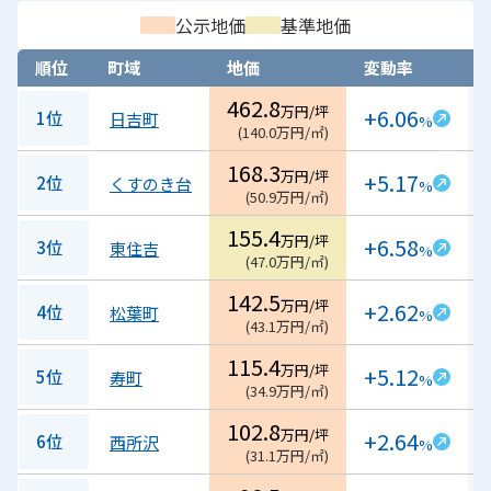
公示地価
基準地価
順位
町域
地価
変動率
462.8
万円/坪
+6.06
1位
日吉町
%
(
140.0
万円/㎡
)
168.3
万円/坪
+5.17
2位
くすのき台
%
(
50.9
万円/㎡
)
155.4
万円/坪
+6.58
3位
東住吉
%
(
47.0
万円/㎡
)
142.5
万円/坪
+2.62
4位
松葉町
%
(
43.1
万円/㎡
)
115.4
万円/坪
+5.12
5位
寿町
%
(
34.9
万円/㎡
)
102.8
万円/坪
+2.64
6位
西所沢
%
(
31.1
万円/㎡
)