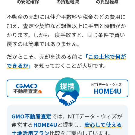
の安定確保
の負担軽減
の負担軽減
不動産の売却には仲介手数料や税金などの費用に
加え、査定や契約など想像以上に手間と時間がか
かります。しかも一度手放すと、同じ条件で買い
戻すのは簡単ではありません。
だからこそ、売却を決める前に
「
この土地で何が
できるか
」
を知っておくことが大切です。
提携
NTTデータ・ウィズ
HOME4U
GMO不動産査定
では、
NTTデータ・ウィズが
運営する
HOME4U
と提携し、
安心して使える
土地活用プラン
比較をご案内しています。