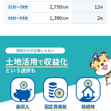
2,750
12
21分～29分
万円
件
1,390
2
30分～59分
万円
件
売却だけが正解じゃない
土地活用
収益化
で
という選択も
副収入
固定資産税
相続時