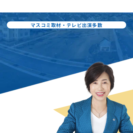
マスコミ取材・テレビ出演多数
出版書籍86冊：累計80万部出版
不動産売却の
スペシャリスト
曽根 恵子