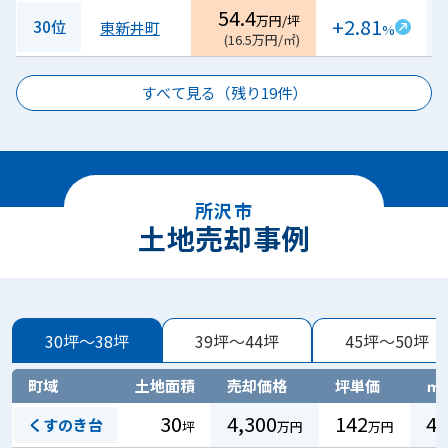
54.4
万円/坪
+2.81
30位
東新井町
%
(
16.5
万円/㎡
)
すべて見る（残り
19
件）
所沢市
土地売却事例
30坪～38坪
39坪～44坪
45坪～50坪
町域
土地面積
売却価格
坪単価
㎡
30
4,300
142
43
くすのき台
坪
万円
万円