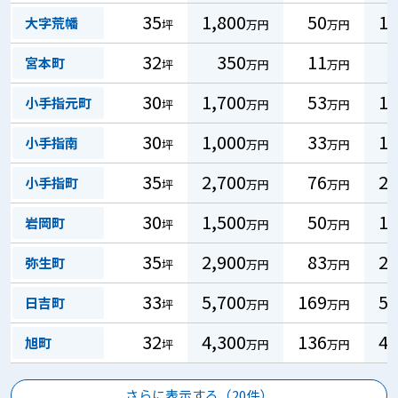
35
1,800
50
15
大字荒幡
坪
万円
万円
32
350
11
3
宮本町
坪
万円
万円
30
1,700
53
16
小手指元町
坪
万円
万円
30
1,000
33
10
小手指南
坪
万円
万円
35
2,700
76
23
小手指町
坪
万円
万円
30
1,500
50
15
岩岡町
坪
万円
万円
35
2,900
83
25
弥生町
坪
万円
万円
33
5,700
169
51
日吉町
坪
万円
万円
32
4,300
136
41
旭町
坪
万円
万円
さらに表示する（
20
件）