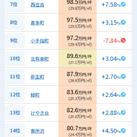
98.5
万円/坪
+7.58
7位
西住吉
%
(
29.8
万円/㎡
)
97.5
万円/坪
+3.15
8位
喜多町
%
(
29.5
万円/㎡
)
97.2
万円/坪
-7.84
9位
小手指町
%
(
29.4
万円/㎡
)
89.6
万円/坪
+3.04
10位
北有楽町
%
(
27.1
万円/㎡
)
87.9
万円/坪
+2.70
11位
弥生町
%
(
26.6
万円/㎡
)
83.6
万円/坪
+2.64
12位
緑町
%
(
25.3
万円/㎡
)
82.6
万円/坪
+2.88
13位
けやき台
%
(
25.0
万円/㎡
)
80.7
万円/坪
+4.50
14位
東所沢
%
(
24.4
万円/㎡
)