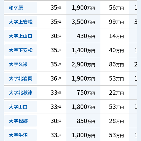
35
1,900
56
17
和ケ原
坪
万円
万円
35
3,500
99
30
大字上安松
坪
万円
万円
30
430
14
4
大字上山口
坪
万円
万円
35
1,400
40
12
大字下安松
坪
万円
万円
35
2,900
86
26
大字久米
坪
万円
万円
36
1,900
53
16
大字北岩岡
坪
万円
万円
33
750
22
7
大字北秋津
坪
万円
万円
33
1,800
53
16
大字山口
坪
万円
万円
30
850
28
9
大字松郷
坪
万円
万円
33
1,800
53
16
大字牛沼
坪
万円
万円