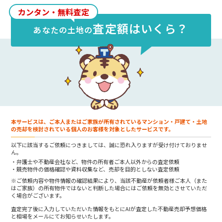
円/坪
（約
4.59万円/㎡
）です。
カンタン・無料査定
査定額はいくら？
あなたの
土地
の
本サービスは、ご本人またはご家族が所有されているマンション・戸建て・土地
の売却を検討されている個人のお客様を対象としたサービスです。
以下に該当するご依頼につきましては、誠に恐れ入りますが受け付けておりませ
ん。
弁護士や不動産会社など、物件の所有者ご本人以外からの査定依頼
競売物件の価格確認や資料収集など、売却を目的としない査定依頼
※ご依頼内容や物件情報の確認結果により、当該不動産が依頼者様ご本人（また
はご家族）の所有物件ではないと判断した場合にはご依頼を無効とさせていただ
く場合がございます。
査定完了後に入力していただいた情報をもとにAIが査定した不動産売却予想価格
と相場をメールにてお知らせいたします。