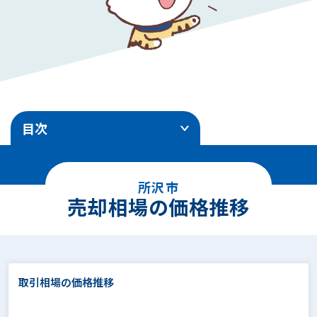
目次
1
.
売却相場の価格推移
所沢市
2
.
エリア別地価ランキング
売却相場の価格推移
3
.
土地売却事例
4
.
面積別の相場価格
取引相場の価格推移
5
.
駅徒歩別の相場価格