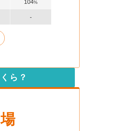
104
%
-
いくら？
相場