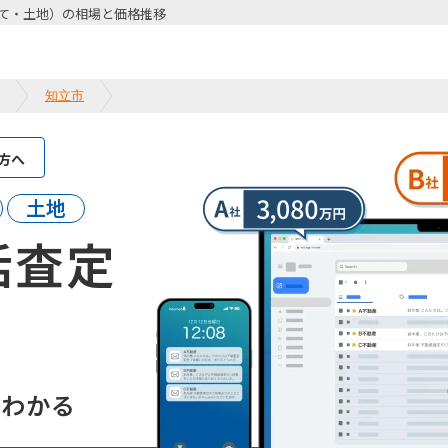
て・土地）の相場と価格推移
知立市
方へ
土地
括査定
て
がわかる