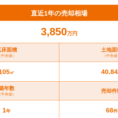
直近1年の売却相場
3,850
万円
延床面積
土地面
（中央値）
（中央値
105
40.84
㎡
築年数
売却件
（中央値）
1
68
年
件