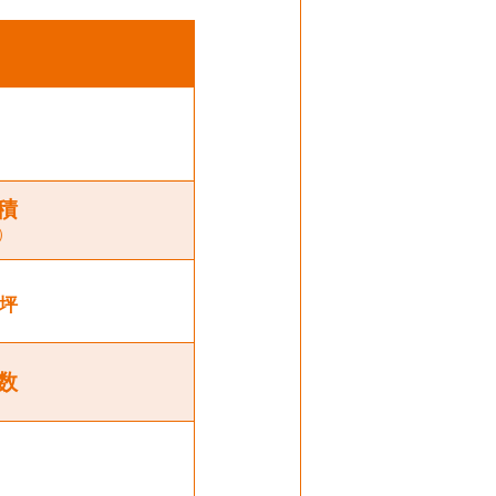
積
）
坪
数