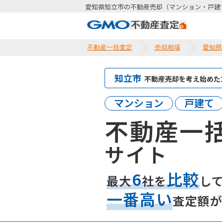
愛知県知立市の不動産売却（マンション・戸建
不動産一括査定
売却相場
愛知県
知立市
不動産売却を考え始めた
マンション
戸建て
不動産一
サイト
6
比較
最大
社を
し
一番高い
査定額