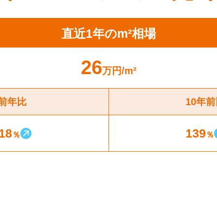
直近1年のm²相場
26
万円
/m²
前年比
10年
18
139
％
％