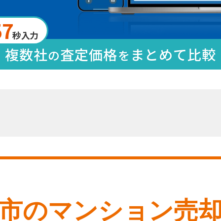
57
秒入力
複数社
査定価格
まとめて比較
の
を
市
のマンション売