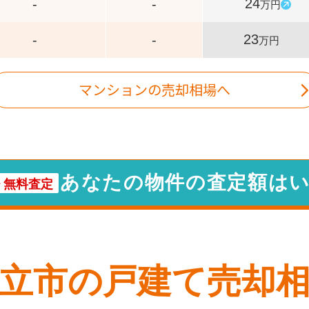
24
-
-
万円
23
-
-
万円
マンションの売却相場へ
あなたの物件の査定額は
・
無料査定
立市
の戸建て売却