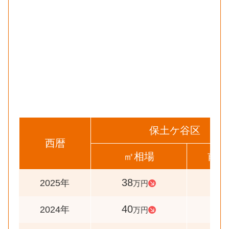
保土ケ谷区
西暦
㎡相場
前年
38
95
2025年
万円
40
98
2024年
万円