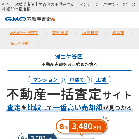
神奈川県横浜市保土ケ谷区の不動産売却（マンション・戸建て・土地）の
相場と価格推移
不動産一括査定
売却相場
神奈川県
横浜市
保土ケ谷区
保土ケ谷区
不動産売却を考え始めた方へ
マンション
戸建て
土地
不動産一括査定
サイト
査定
比較
一番高い売却額
を
して
が見つかる