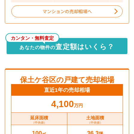
マンションの売却相場へ
カンタン・無料査定
査定額はいくら？
あなたの物件の
保土ケ谷区
の戸建て売却相場
直近1年の売却相場
4,100
万円
延床面積
土地面積
（中央値）
（中央値）
100
36.3
㎡
坪