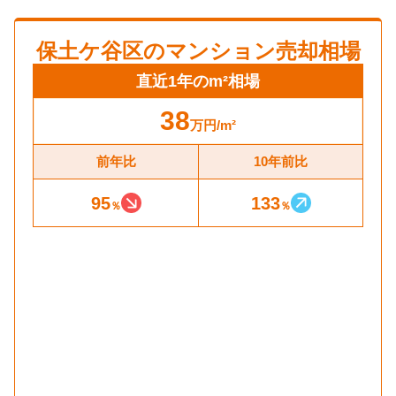
保土ケ谷区
のマンション売却相場
直近1年のm²相場
38
万円
/m²
前年比
10年前比
95
133
％
％