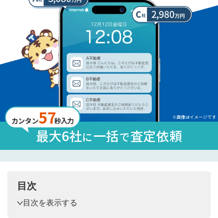
57
※画像はイメージです
カンタン
秒入力
最大6社
一括
査定依頼
に
で
目次
目次を表示する