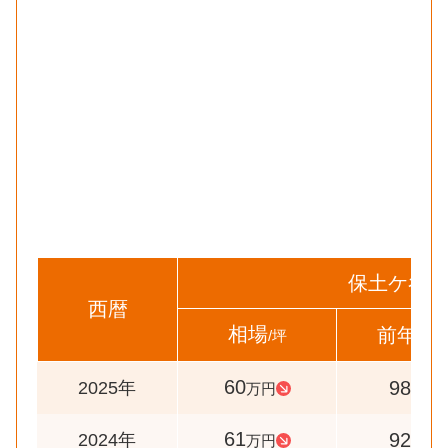
保土ケ谷区
西暦
相場
前年比
/坪
60
98
2025年
万円
%
61
92
2024年
万円
%