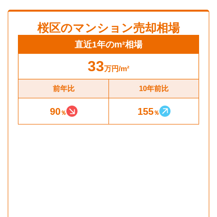
桜区
のマンション売却相場
直近1年のm²相場
33
万円
/m²
前年比
10年前比
90
155
％
％