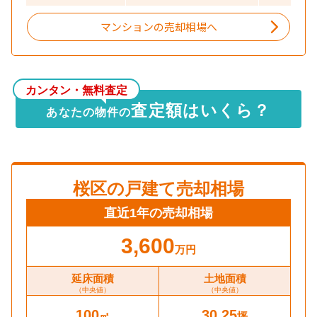
マンションの売却相場へ
カンタン・無料査定
査定額はいくら？
あなたの物件の
桜区
の戸建て売却相場
直近1年の売却相場
3,600
万円
延床面積
土地面積
（中央値）
（中央値）
100
30.25
㎡
坪