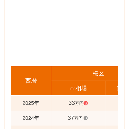
桜区
西暦
㎡相場
前年
33
89
2025年
万円
37
100
2024年
万円