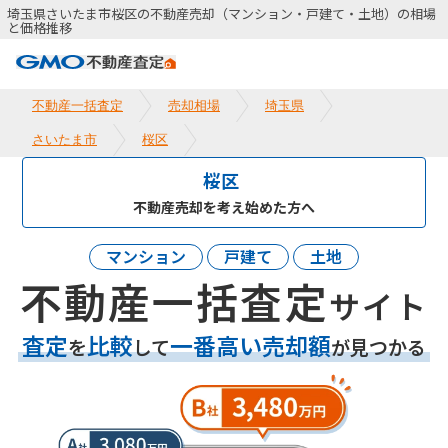
埼玉県さいたま市桜区の不動産売却（マンション・戸建て・土地）の相場
と価格推移
不動産一括査定
売却相場
埼玉県
さいたま市
桜区
桜区
不動産売却を考え始めた方へ
マンション
戸建て
土地
不動産一括査定
サイト
査定
比較
一番高い売却額
を
して
が見つかる