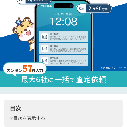
57
※画像はイメージです
カンタン
秒入力
最大6社
一括
査定依頼
に
で
目次
目次を表示する