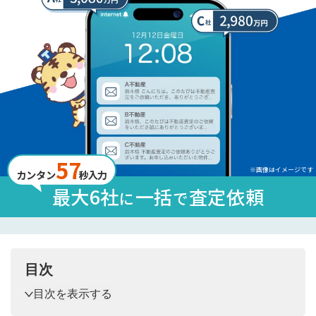
57
※画像はイメージです
カンタン
秒入力
最大6社
一括
査定依頼
に
で
目次
目次を表示する