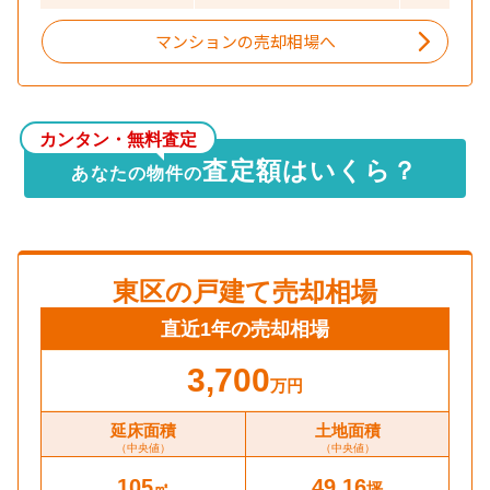
マンションの売却相場へ
カンタン・無料査定
査定額はいくら？
あなたの物件の
東区
の戸建て売却相場
直近1年の売却相場
3,700
万円
延床面積
土地面積
（中央値）
（中央値）
105
49.16
㎡
坪