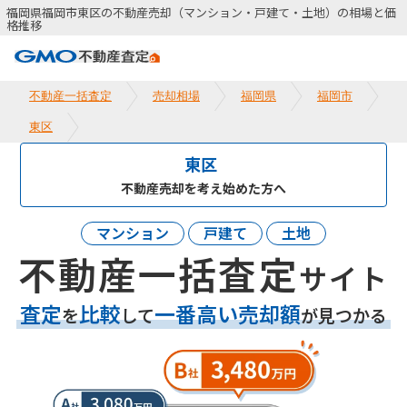
福岡県福岡市東区の不動産売却（マンション・戸建て・土地）の相場と価
格推移
不動産一括査定
売却相場
福岡県
福岡市
東区
東区
不動産売却を考え始めた方へ
マンション
戸建て
土地
不動産一括査定
サイト
査定
比較
一番高い売却額
を
して
が見つかる