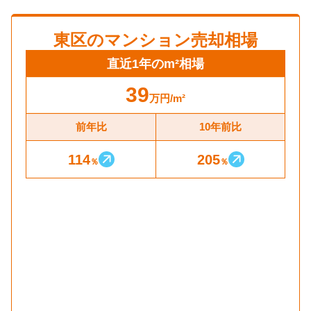
東区
のマンション売却相場
直近1年のm²相場
39
万円
/m²
前年比
10年前比
114
205
％
％