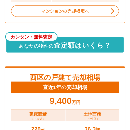
マンションの売却相場へ
カンタン・無料査定
査定額はいくら？
あなたの物件の
西区
の戸建て売却相場
直近1年の売却相場
9,400
万円
延床面積
土地面積
（中央値）
（中央値）
220
36.3
㎡
坪