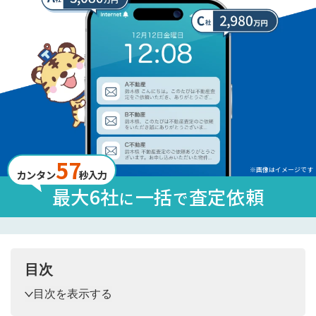
57
※画像はイメージです
カンタン
秒入力
最大6社
一括
査定依頼
に
で
目次
目次を表示する