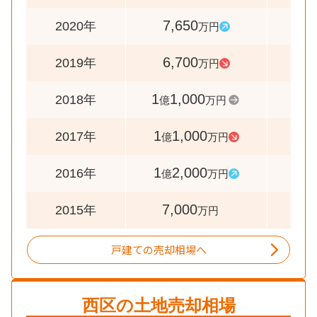
7,650
11
2020年
万円
6,700
6
2019年
万円
1
1,000
10
2018年
億
万円
1
1,000
9
2017年
億
万円
1
2,000
17
2016年
億
万円
7,000
2015年
万円
戸建ての売却相場へ
西区
の土地売却相場