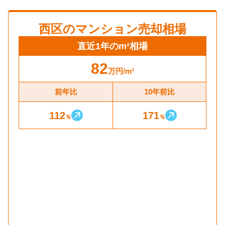
西区
のマンション売却相場
直近1年のm²相場
82
万円
/m²
前年比
10年前比
112
171
％
％