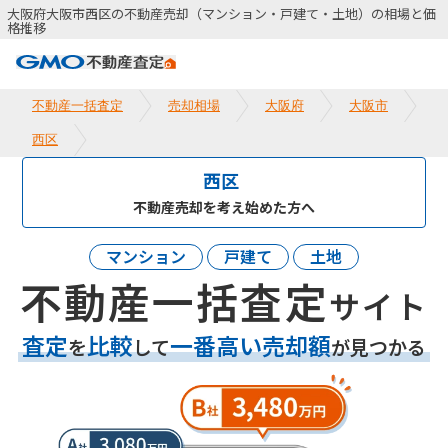
大阪府大阪市西区の不動産売却（マンション・戸建て・土地）の相場と価
格推移
不動産一括査定
売却相場
大阪府
大阪市
西区
西区
不動産売却を考え始めた方へ
マンション
戸建て
土地
不動産一括査定
サイト
査定
比較
一番高い売却額
を
して
が見つかる