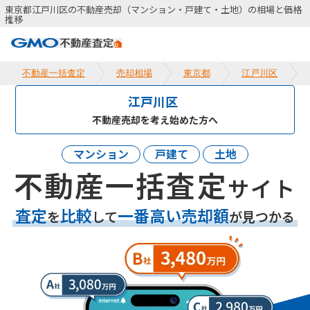
東京都江戸川区の不動産売却（マンション・戸建て・土地）の相場と価格
推移
不動産一括査定
売却相場
東京都
江戸川区
江戸川区
不動産売却を考え始めた方へ
マンション
戸建て
土地
不動産一括査定
サイト
査定
比較
一番高い売却額
を
して
が見つかる