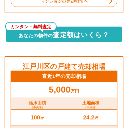
マンションの売却相場へ
カンタン・無料査定
査定額はいくら？
あなたの物件の
江戸川区
の戸建て売却相場
直近1年の売却相場
5,000
万円
延床面積
土地面積
（中央値）
（中央値）
100
24.2
㎡
坪