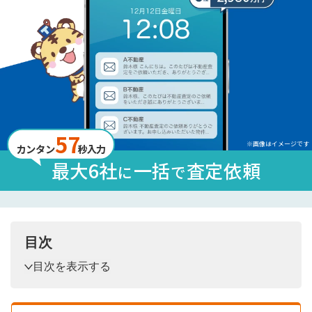
57
※画像はイメージです
カンタン
秒入力
最大6社
一括
査定依頼
に
で
目次
目次を表示する