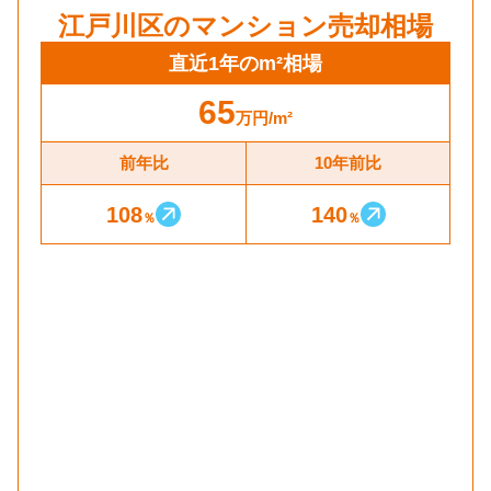
江戸川区
のマンション売却相場
直近1年のm²相場
65
万円
/m²
前年比
10年前比
108
140
％
％