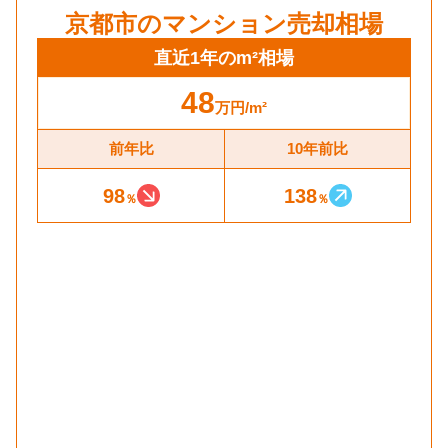
京都市
のマンション売却相場
直近1年のm²相場
48
万円
/m²
前年比
10年前比
98
138
％
％