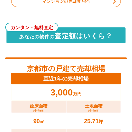
マンションの売却相場へ
カンタン・無料査定
査定額はいくら？
あなたの物件の
京都市
の戸建て売却相場
直近1年の売却相場
3,000
万円
延床面積
土地面積
（中央値）
（中央値）
90
25.71
㎡
坪