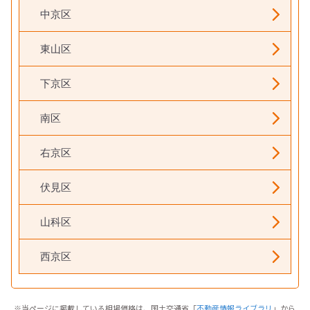
中京区
東山区
下京区
南区
右京区
伏見区
山科区
西京区
※当ページに掲載している相場価格は、国土交通省「
不動産情報ライブラリ
」から