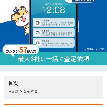
57
※画像はイメージです
カンタン
秒入力
最大6社
一括
査定依頼
に
で
目次
目次を表示する