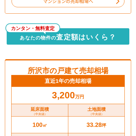
マンションの売却相場へ
カンタン・無料査定
査定額はいくら？
あなたの物件の
所沢市
の戸建て売却相場
直近1年の売却相場
3,200
万円
延床面積
土地面積
（中央値）
（中央値）
100
33.28
㎡
坪