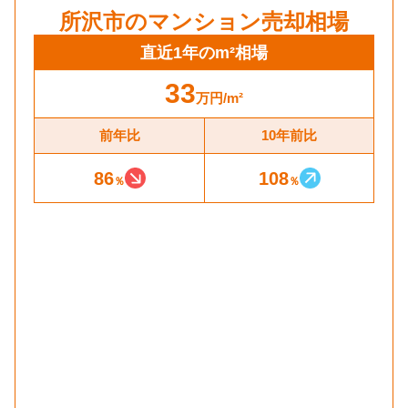
所沢市
のマンション売却相場
直近1年のm²相場
33
万円
/m²
前年比
10年前比
86
108
％
％