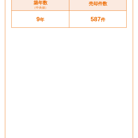
築年数
売却件数
（中央値）
9
587
年
件