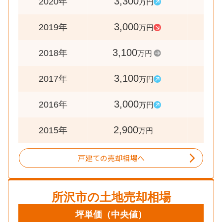
3,300
11
2020年
万円
3,000
9
2019年
万円
3,100
10
2018年
万円
3,100
10
2017年
万円
3,000
10
2016年
万円
2,900
2015年
万円
戸建ての売却相場へ
所沢市
の土地売却相場
坪単価
（中央値）