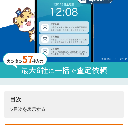
57
※画像はイメージです
カンタン
秒入力
最大6社
一括
査定依頼
に
で
目次
目次を表示する