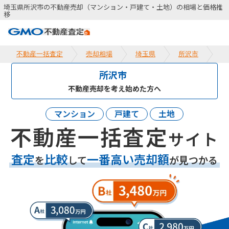
埼玉県所沢市の不動産売却（マンション・戸建て・土地）の相場と価格推
移
不動産一括査定
売却相場
埼玉県
所沢市
所沢市
不動産売却を考え始めた方へ
マンション
戸建て
土地
不動産一括査定
サイト
査定
比較
一番高い売却額
を
して
が見つかる