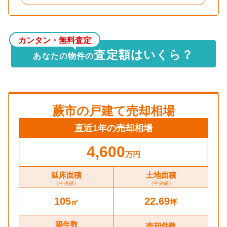
カンタン・無料査定
査定額はいくら？
あなたの物件の
蕨市
の戸建て売却相場
直近1年の売却相場
4,600
万円
延床面積
土地面積
（中央値）
（中央値）
105
22.69
㎡
坪
築年数
売却件数