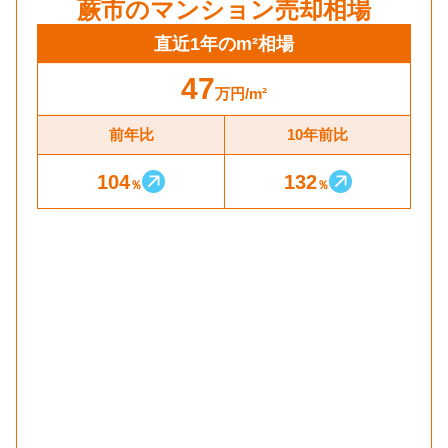
蕨市
のマンション売却相場
直近1年のm²相場
47
万円
/m²
前年比
10年前比
104
132
％
％