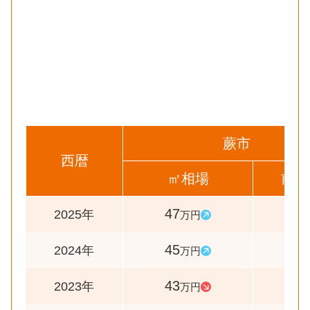
蕨市
西暦
㎡相場
前年
47
104
2025年
万円
45
105
2024年
万円
43
93
2023年
万円