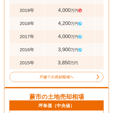
4,000
9
2019年
万円
4,200
10
2018年
万円
4,000
10
2017年
万円
3,900
10
2016年
万円
3,850
2015年
万円
戸建ての売却相場へ
蕨市
の土地売却相場
坪単価
（中央値）