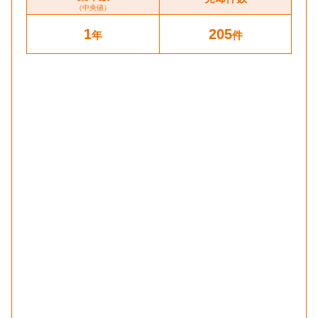
（中央値）
1
205
年
件