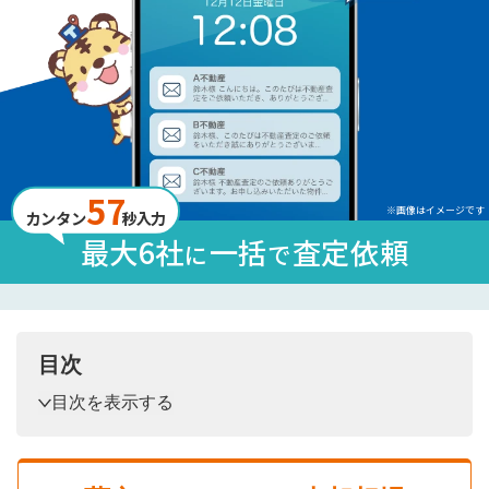
57
※画像はイメージです
カンタン
秒入力
最大6社
一括
査定依頼
に
で
目次
目次を表示する