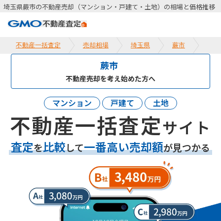
埼玉県蕨市の不動産売却（マンション・戸建て・土地）の相場と価格推移
不動産一括査定
売却相場
埼玉県
蕨市
蕨市
不動産売却を考え始めた方へ
マンション
戸建て
土地
不動産一括査定
サイト
査定
比較
一番高い売却額
を
して
が見つかる