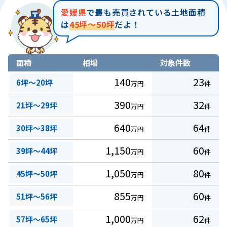
愛媛県
で最も売買されている土地面積
は
45坪～50坪
だよ！
面積
相場
対象件数
140
23
6坪～20坪
万円
件
390
32
21坪～29坪
万円
件
640
64
30坪～38坪
万円
件
1,150
60
39坪～44坪
万円
件
1,050
80
45坪～50坪
万円
件
855
60
51坪～56坪
万円
件
1,000
62
57坪～65坪
万円
件