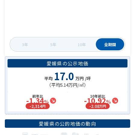
3年
5年
10年
全期間
愛媛県
の
公示地価
17.0
平均
万円
/坪
（平均
5.14万円
/㎡）
前年比
10年前比
-1.34
-10.92
%
%
-
2,314
-
2.08
円
万円
愛媛県
の公的地価の動向