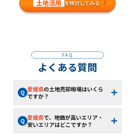
土地活用
を検討してみる
FAQ
よくある質問
愛媛県
の土地売却相場はいくら
Q
ですか？
A
愛媛県
の土地売却相場は、約
17.0万円/坪
（約
3.54万円
～約
35.4万円/坪
）です。40
愛媛県
で、地価が高いエリア・
Q
坪から60坪であれば、およそ約
679.7万円
安いエリアはどこですか？
～約
1,020万円
が取引の目安となります。