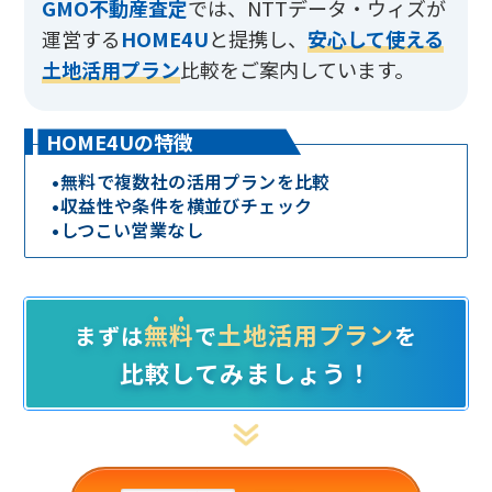
GMO不動産査定
では、
NTTデータ・ウィズが
運営する
HOME4U
と提携し、
安心して使える
土地活用プラン
比較をご案内しています。
HOME4Uの特徴
•
無料で複数社の活用プランを比較
•
収益性や条件を横並びチェック
•
しつこい営業なし
無料
土地活用プラン
まずは
で
を
比較してみましょう！