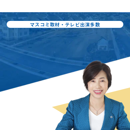
マスコミ取材・テレビ出演多数
出版書籍86冊：累計80万部出版
不動産売却の
スペシャリスト
曽根 恵子