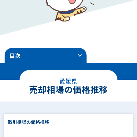
目次
1
.
売却相場の価格推移
愛媛県
2
.
市区町村地価ランキング
売却相場の価格推移
3
.
住所別 地価ランキング
4
.
面積別の相場価格
取引相場の価格推移
5
.
駅徒歩別の相場価格