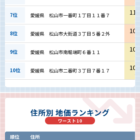
(
36
112
7位
愛媛県 松山市一番町１丁目１１番７
(
33
104
8位
愛媛県 松山市大街道３丁目５番２外
(
31
103
9位
愛媛県 松山市南堀端町６番１１
(
31
103
10位
愛媛県 松山市二番町３丁目７番１７
(
31
住所別 地価ランキング
ワースト10
順位
住所