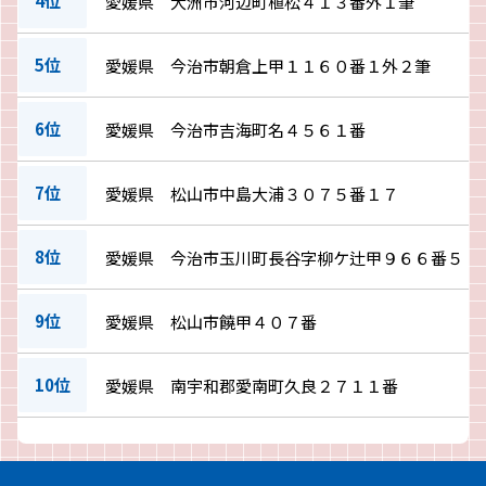
4位
愛媛県 大洲市河辺町植松４１３番外１筆
5位
愛媛県 今治市朝倉上甲１１６０番１外２筆
6位
愛媛県 今治市吉海町名４５６１番
7位
愛媛県 松山市中島大浦３０７５番１７
8位
愛媛県 今治市玉川町長谷字柳ケ辻甲９６６番５
9位
愛媛県 松山市饒甲４０７番
10位
愛媛県 南宇和郡愛南町久良２７１１番