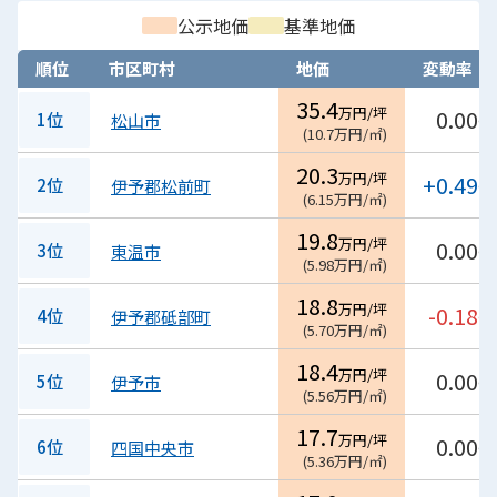
公示地価
基準地価
順位
市区町村
地価
変動率
35.4
万円/坪
0.00
1位
松山市
%
(
10.7
万円/㎡
)
20.3
万円/坪
+0.49
2位
伊予郡松前町
%
(
6.15
万円/㎡
)
19.8
万円/坪
0.00
3位
東温市
%
(
5.98
万円/㎡
)
18.8
万円/坪
-0.18
4位
伊予郡砥部町
%
(
5.70
万円/㎡
)
18.4
万円/坪
0.00
5位
伊予市
%
(
5.56
万円/㎡
)
17.7
万円/坪
0.00
6位
四国中央市
%
(
5.36
万円/㎡
)