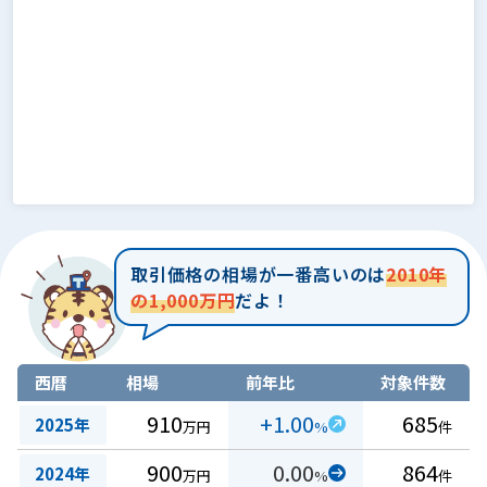
取引価格の相場が一番高いのは
2010年
の1,000万円
だよ！
西暦
相場
前年比
対象件数
910
+1.00
685
2025年
万円
%
件
900
0.00
864
2024年
万円
%
件