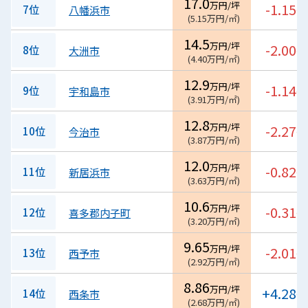
17.0
万円/坪
-1.15
7位
八幡浜市
%
(
5.15
万円/㎡
)
14.5
万円/坪
-2.00
8位
大洲市
%
(
4.40
万円/㎡
)
12.9
万円/坪
-1.14
9位
宇和島市
%
(
3.91
万円/㎡
)
12.8
万円/坪
-2.27
10位
今治市
%
(
3.87
万円/㎡
)
12.0
万円/坪
-0.82
11位
新居浜市
%
(
3.63
万円/㎡
)
10.6
万円/坪
-0.31
12位
喜多郡内子町
%
(
3.20
万円/㎡
)
9.65
万円/坪
-2.01
13位
西予市
%
(
2.92
万円/㎡
)
8.86
万円/坪
+4.28
14位
西条市
%
(
2.68
万円/㎡
)