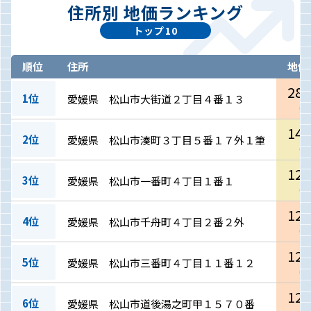
住所別 地価ランキング
トップ10
順位
住所
地価
287
1位
愛媛県 松山市大街道２丁目４番１３
(
87
142
2位
愛媛県 松山市湊町３丁目５番１７外１筆
(
43
128
3位
愛媛県 松山市一番町４丁目１番１
(
38
126
4位
愛媛県 松山市千舟町４丁目２番２外
(
38
124
5位
愛媛県 松山市三番町４丁目１１番１２
(
37
120
6位
愛媛県 松山市道後湯之町甲１５７０番