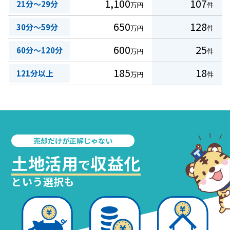
1,100
107
21分～29分
万円
件
650
128
30分～59分
万円
件
600
25
60分～120分
万円
件
185
18
121分以上
万円
件
売却だけが正解じゃない
土地活用
収益化
で
という選択も