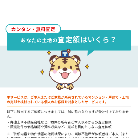
A
愛媛県
内の土地売却相場が最も高いエリア
は
松山市
で約
35.4万円/坪
（約
10.7万円/
㎡
）、最も安いエリアは
北宇和郡松野町
で
約
3.54万円/坪
（約
1.07万円/㎡
）です。
カンタン・無料査定
査定額はいくら？
あなたの
土地
の
本サービスは、ご本人またはご家族が所有されているマンション・戸建て・土地
の売却を検討されている個人のお客様を対象としたサービスです。
以下に該当するご依頼につきましては、誠に恐れ入りますが受け付けておりませ
ん。
弁護士や不動産会社など、物件の所有者ご本人以外からの査定依頼
競売物件の価格確認や資料収集など、売却を目的としない査定依頼
※ご依頼内容や物件情報の確認結果により、当該不動産が依頼者様ご本人（また