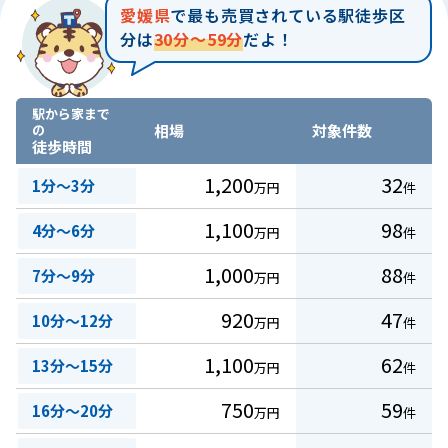
愛媛県
で最も売買されている駅徒歩区
分は
30分～59分
だよ！
駅から家まで
の
相場
対象件数
徒歩時間
1,200
32
1分～3分
万円
件
1,100
98
4分～6分
万円
件
1,000
88
7分～9分
万円
件
920
47
10分～12分
万円
件
1,100
62
13分～15分
万円
件
750
59
16分～20分
万円
件