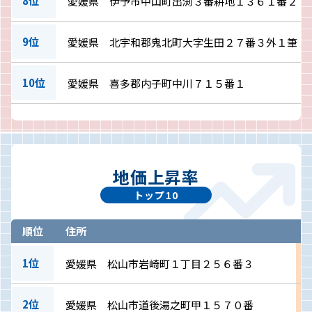
8位
愛媛県 伊予市中山町出渕３番耕地１３６１番２
9位
愛媛県 北宇和郡鬼北町大字生田２７番３外１筆
10位
愛媛県 喜多郡内子町中川７１５番１
地価上昇率
トップ10
順位
住所
1位
愛媛県 松山市岩崎町１丁目２５６番３
2位
愛媛県 松山市道後湯之町甲１５７０番