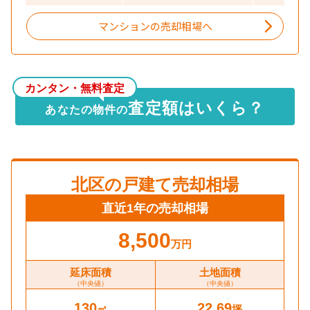
マンションの売却相場へ
カンタン・無料査定
査定額はいくら？
あなたの物件の
北区
の戸建て売却相場
直近1年の売却相場
8,500
万円
延床面積
土地面積
（中央値）
（中央値）
130
22.69
㎡
坪