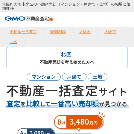
大阪府大阪市北区の不動産売却（マンション・戸建て・土地）の相場と価
格推移
不動産一括査定
売却相場
大阪府
大阪市
北区
北区
不動産売却を考え始めた方へ
マンション
戸建て
土地
不動産一括査定
サイト
査定
比較
一番高い売却額
を
して
が見つかる