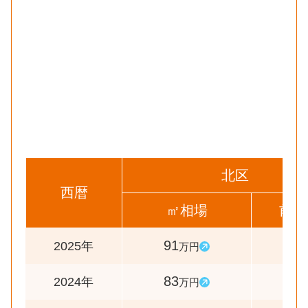
北区
西暦
㎡相場
前年
91
110
2025年
万円
83
111
2024年
万円