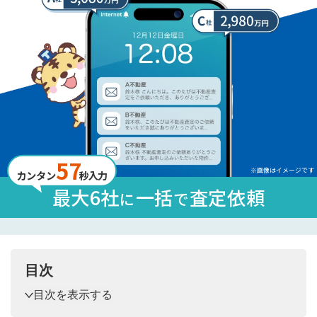
57
※画像はイメージです
カンタン
秒入力
最大6社
一括
査定依頼
に
で
目次
目次を表示する