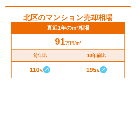
北区
のマンション売却相場
直近1年のm²相場
91
万円
/m²
前年比
10年前比
110
195
％
％