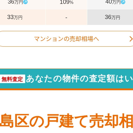
36
40
109
万円
万円
%
33
36
-
万円
万円
マンションの売却相場へ
あなたの物件の査定額は
・
無料査定
島区
の戸建て売却