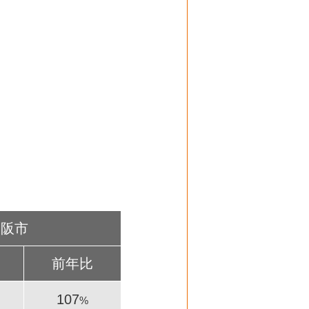
大阪市
前年比
107
%