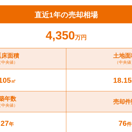
直近1年の売却相場
4,350
万円
延床面積
土地面
（中央値）
（中央値
105
18.15
㎡
築年数
売却件
（中央値）
27
76
年
件