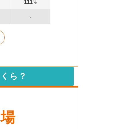
111
%
-
いくら？
相場