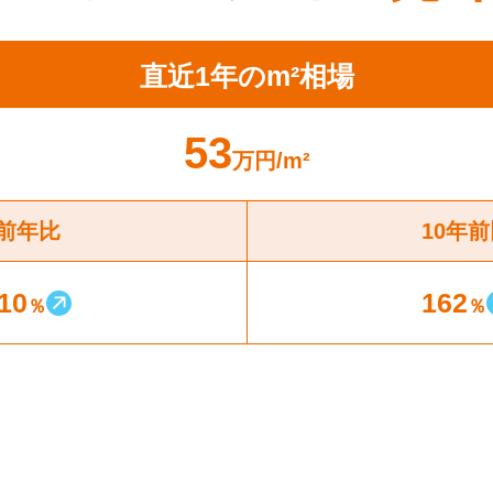
直近1年のm²相場
53
万円
/m²
前年比
10年
10
162
％
％