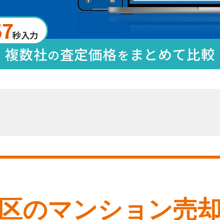
57
秒入力
複数社
査定価格
まとめて比較
の
を
区
のマンション売