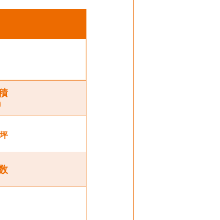
積
）
坪
数