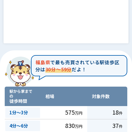
福島県
で最も売買されている駅徒歩区
分は
30分～59分
だよ！
駅から家まで
の
相場
対象件数
徒歩時間
575
18
1分～3分
万円
件
830
37
4分～6分
万円
件