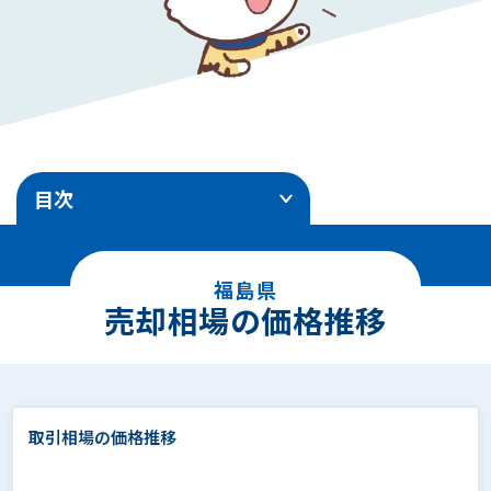
目次
1
.
売却相場の価格推移
福島県
2
.
市区町村地価ランキング
売却相場の価格推移
3
.
住所別 地価ランキング
4
.
面積別の相場価格
取引相場の価格推移
5
.
駅徒歩別の相場価格