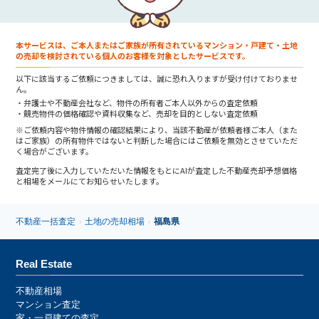
本サービスは、ご本人またはご家族が所有されているマンション・戸建て・土地
の売却を検討されている個人のお客様を対象としたサービスです。
以下に該当するご依頼につきましては、誠に恐れ入りますが受け付けておりませ
ん。
弁護士や不動産会社など、物件の所有者ご本人以外からの査定依頼
競売物件の価格確認や資料収集など、売却を目的としない査定依頼
※ご依頼内容や物件情報の確認結果により、当該不動産が依頼者様ご本人（また
はご家族）の所有物件ではないと判断した場合にはご依頼を無効とさせていただ
く場合がございます。
査定完了後に入力していただいた情報をもとにAIが査定した不動産売却予想価格
と相場をメールにてお知らせいたします。
不動産一括査定
土地の売却相場
福島県
›
›
Real Estate
不動産相場
マンション査定
家・一戸建ての査定