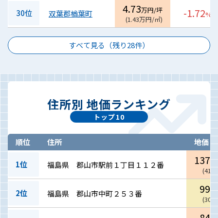
4.73
万円/坪
-1.72
30位
双葉郡楢葉町
%
(
1.43
万円/㎡
)
すべて見る（残り
28
件）
住所別 地価ランキング
トップ10
順位
住所
地価
137.2
1位
福島県 郡山市駅前１丁目１１２番
(
41.5
99.2
2位
福島県 郡山市中町２５３番
(
30.0
84.6