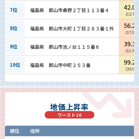
42.0
万
7位
福島県 郡山市桑野２丁目１１３番４
(
12.7
万
56.2
万
8位
福島県 郡山市大町１丁目２８３番１外
(
17.0
万
39.3
万
9位
福島県 郡山市池ノ台１１５番６
(
11.9
万
99.2
万
10位
福島県 郡山市中町２５３番
(
30.0
万
地価上昇率
ワースト10
順位
住所