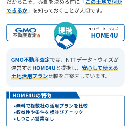
だからこそ、売却を決める前に
「
この土地で何が
できるか
」
を知っておくことが大切です。
提携
NTTデータ・ウィズ
HOME4U
GMO不動産査定
では、
NTTデータ・ウィズが
運営する
HOME4U
と提携し、
安心して使える
土地活用プラン
比較をご案内しています。
HOME4Uの特徴
•
無料で複数社の活用プランを比較
•
収益性や条件を横並びチェック
•
しつこい営業なし