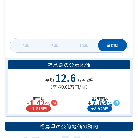
3年
5年
10年
全期間
福島県
の
公示地価
12.6
平均
万円
/坪
（平均
3.81万円
/㎡）
前年比
10年前比
-1.42
+
7.63
%
%
-
1,819
+
8,925
円
円
福島県
の公的地価の動向