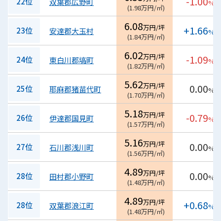
-1.00
22位
双葉郡広野町
%
(
1.98
万円/㎡
)
6.08
万円/坪
+1.66
23位
安達郡大玉村
%
(
1.84
万円/㎡
)
6.02
万円/坪
-1.09
24位
東白川郡塙町
%
(
1.82
万円/㎡
)
5.62
万円/坪
0.00
25位
耶麻郡猪苗代町
%
(
1.70
万円/㎡
)
5.18
万円/坪
-0.79
26位
伊達郡国見町
%
(
1.57
万円/㎡
)
5.16
万円/坪
0.00
27位
石川郡浅川町
%
(
1.56
万円/㎡
)
4.89
万円/坪
0.00
28位
田村郡小野町
%
(
1.48
万円/㎡
)
4.89
万円/坪
+0.68
28位
双葉郡浪江町
%
(
1.48
万円/㎡
)